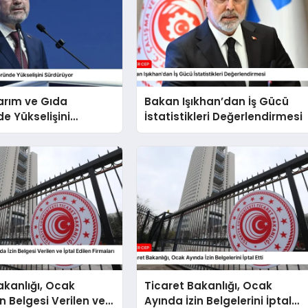
arım ve Gıda
Bakan Işıkhan’dan İş Gücü
e Yükselişini
İstatistikleri Değerlendirmesi
or
akanlığı, Ocak
Ticaret Bakanlığı, Ocak
n Belgesi Verilen ve
Ayında İzin Belgelerini İptal