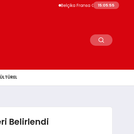
Belçika Fransa Orman Yangınları İçin Aske
15:05:56
ÜLTÜREL
i Belirlendi