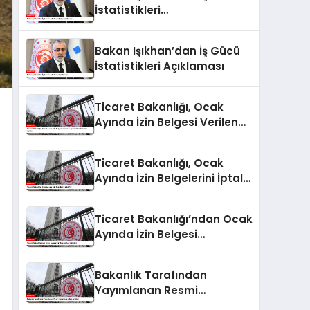
İstatistikleri
Değerlendirmesi
Bakan Işıkhan’dan İş Gücü
İstatistikleri Açıklaması
Ticaret Bakanlığı, Ocak
Ayında İzin Belgesi Verilen
ve İptal Edilen Firmaları
Açıkladı
Ticaret Bakanlığı, Ocak
Ayında İzin Belgelerini İptal
Etti
Ticaret Bakanlığı’ndan Ocak
Ayında İzin Belgesi
Değişiklikleri
Bakanlık Tarafından
Yayımlanan Resmi
Gazete’deki İzin İptalleri