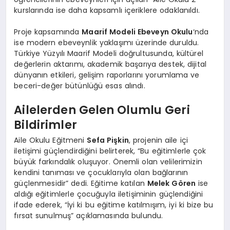
kurslarında ise daha kapsamlı içeriklere odaklanıldı.
Proje kapsamında
Maarif Modeli Ebeveyn Okulu
‘nda
ise modern ebeveynlik yaklaşımı üzerinde duruldu.
Türkiye Yüzyılı Maarif Modeli doğrultusunda, kültürel
değerlerin aktarımı, akademik başarıya destek, dijital
dünyanın etkileri, gelişim raporlarını yorumlama ve
beceri-değer bütünlüğü esas alındı.
Ailelerden Gelen Olumlu Geri
Bildirimler
Aile Okulu Eğitmeni
Sefa Pişkin
, projenin aile içi
iletişimi güçlendirdiğini belirterek, “Bu eğitimlerle çok
büyük farkındalık oluşuyor. Önemli olan velilerimizin
kendini tanıması ve çocuklarıyla olan bağlarının
güçlenmesidir” dedi. Eğitime katılan
Melek Gören
ise
aldığı eğitimlerle çocuğuyla iletişiminin güçlendiğini
ifade ederek, “İyi ki bu eğitime katılmışım, iyi ki bize bu
fırsat sunulmuş” açıklamasında bulundu.