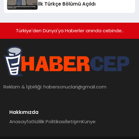
İlk Türkçe Bölümü Açıldı
Türkiye'den Dünya'ya Haberler anında cebinde..
Reklam & İşbirliği:
habersonuclari@gmail.com
Hakkımızda
Anasayfa
Gizlilik Politikası
İletişim
Künye