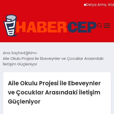
Derya Arms, İstanbul P
YAŞAM
Ana Sayfa
Eğitim
Aile Okulu Projesi ile Ebeveynler ve Çocuklar Arasındaki
GÜNDEM
İletişim Güçleniyor
TEKNOLOJI
Aile Okulu Projesi ile Ebeveynler
EĞITIM
ve Çocuklar Arasındaki İletişim
Güçleniyor
SOSYAL MEDYA