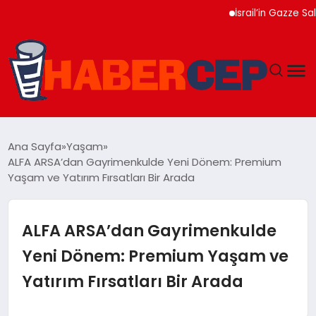
İsrail’in Gazze Saldırıla
YAŞAM
Ana Sayfa
Yaşam
ALFA ARSA’dan Gayrimenkulde Yeni Dönem: Premium
GÜNDEM
Yaşam ve Yatırım Fırsatları Bir Arada
TEKNOLOJI
ALFA ARSA’dan Gayrimenkulde
EĞITIM
Yeni Dönem: Premium Yaşam ve
Yatırım Fırsatları Bir Arada
SOSYAL MEDYA