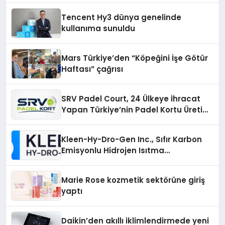
Tencent Hy3 dünya genelinde
kullanıma sunuldu
Mars Türkiye’den “Köpeğini İşe Götür
Haftası” çağrısı
SRV Padel Court, 24 Ülkeye İhracat
Yapan Türkiye’nin Padel Kortu Üretim
Gücü
Kleen-Hy-Dro-Gen Inc., Sıfır Karbon
Emisyonlu Hidrojen Isıtma
Teknolojisinde ISO ve TSSA
Düzenleyici Onaylarını Aldı
Marie Rose kozmetik sektörüne giriş
yaptı
Daikin’den akıllı iklimlendirmede yeni