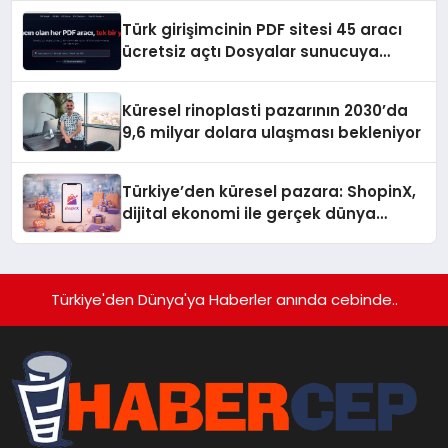
Türk girişimcinin PDF sitesi 45 aracı
ücretsiz açtı Dosyalar sunucuya
gitmiyor
Küresel rinoplasti pazarının 2030’da
9,6 milyar dolara ulaşması bekleniyor
Türkiye’den küresel pazara: ShopinX,
dijital ekonomi ile gerçek dünya
alışverişini bir araya getirmeyi
hedefliyor
Türkiye'den Dünya'ya Haberler anında cebinde..