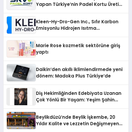
Yapan Türkiye’nin Padel Kortu Üretim
Gücü
Kleen-Hy-Dro-Gen Inc., Sıfır Karbon
Emisyonlu Hidrojen Isıtma
Teknolojisinde ISO ve TSSA
Düzenleyici Onaylarını Aldı
Marie Rose kozmetik sektörüne giriş
yaptı
Daikin’den akıllı iklimlendirmede yeni
dönem: Madoka Plus Türkiye’de
Diş Hekimliğinden Edebiyata Uzanan
Çok Yönlü Bir Yaşam: Yeşim Şahin
Yaman
Beylikdüzü’nde Beylik İşkembe, 20
Yıldır Kalite ve Lezzetin Değişmeyen
Adresi