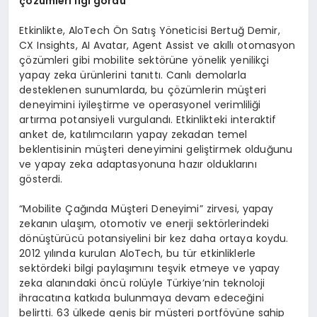
ç
ö
zümleri ilgi g
ö
rdü
Etkinlikte, AloTech Ön Satış Yöneticisi Bertuğ Demir,
CX Insights, AI Avatar, Agent Assist ve akıllı otomasyon
çözümleri gibi mobilite sektörüne yönelik yenilikçi
yapay zeka ürünlerini tanıttı. Canlı demolarla
desteklenen sunumlarda, bu çözümlerin müşteri
deneyimini iyileştirme ve operasyonel verimliliği
artırma potansiyeli vurgulandı. Etkinlikteki interaktif
anket de, katılımcıların yapay zekadan temel
beklentisinin müşteri deneyimini geliştirmek olduğunu
ve yapay zeka adaptasyonuna hazır olduklarını
gösterdi.
“Mobilite Çağında Müşteri Deneyimi” zirvesi, yapay
zekanın ulaşım, otomotiv ve enerji sektörlerindeki
dönüştürücü potansiyelini bir kez daha ortaya koydu.
2012 yılında kurulan AloTech, bu tür etkinliklerle
sektördeki bilgi paylaşımını teşvik etmeye ve yapay
zeka alanındaki öncü rolüyle Türkiye’nin teknoloji
ihracatına katkıda bulunmaya devam edeceğini
belirtti. 63 ülkede geniş bir müşteri portföyüne sahip