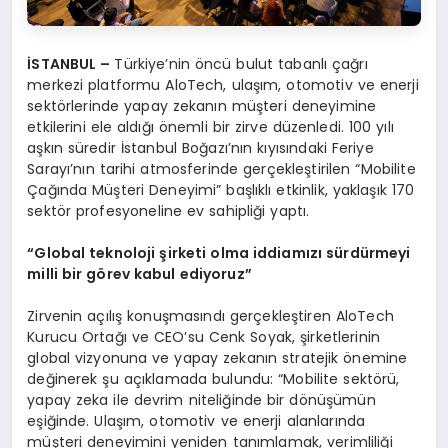
İSTANBUL –
Türkiye’nin öncü bulut tabanlı çağrı
merkezi platformu AloTech, ulaşım, otomotiv ve enerji
sektörlerinde yapay zekanın müşteri deneyimine
etkilerini ele aldığı önemli bir zirve düzenledi. 100 yılı
aşkın süredir İstanbul Boğazı’nın kıyısındaki Feriye
Sarayı’nın tarihi atmosferinde gerçekleştirilen “Mobilite
Çağında Müşteri Deneyimi” başlıklı etkinlik, yaklaşık 170
sektör profesyoneline ev sahipliği yaptı.
“
Global teknoloji şirketi olma iddiamızı sürdürmeyi
milli bir g
ö
rev kabul ediyoruz”
Zirvenin açılış konuşmasındı gerçekleştiren AloTech
Kurucu Ortağı ve CEO’su Cenk Soyak, şirketlerinin
global vizyonuna ve yapay zekanın stratejik önemine
değinerek şu açıklamada bulundu: “Mobilite sektörü,
yapay zeka ile devrim niteliğinde bir dönüşümün
eşiğinde. Ulaşım, otomotiv ve enerji alanlarında
müşteri deneyimini yeniden tanımlamak, verimliliği