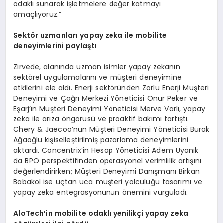
odaklı sunarak işletmelere değer katmayı
amaçlıyoruz.”
Sekt
ö
r uzmanları y
apay
zeka ile m
obilite
deneyimlerini paylaştı
Zirvede, alanında uzman isimler yapay zekanın
sektörel uygulamalarını ve müşteri deneyimine
etkilerini ele aldı. Enerji sektöründen Zorlu Enerji Müşteri
Deneyimi ve Çağrı Merkezi Yöneticisi Onur Peker ve
Eşarj’ın Müşteri Deneyimi Yöneticisi Merve Varlı, yapay
zeka ile arıza öngörüsü ve proaktif bakımı tartıştı.
Chery & Jaecoo’nun Müşteri Deneyimi Yöneticisi Burak
Ağaoğlu kişiselleştirilmiş pazarlama deneyimlerini
aktardı. Concentrix’in Hesap Yöneticisi Adem Uyanık
da BPO perspektifinden operasyonel verimlilik artışını
değerlendirirken; Müşteri Deneyimi Danışmanı Birkan
Babakol ise uçtan uca müşteri yolculuğu tasarımı ve
yapay zeka entegrasyonunun önemini vurguladı.
AloTech’in m
obilite
odaklı yenilikçi y
apay
zeka