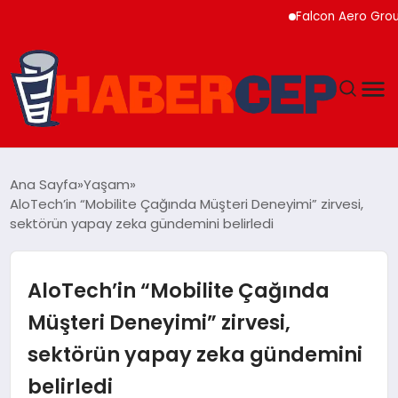
Falcon Aero Group, Küres
YAŞAM
Ana Sayfa
Yaşam
AloTech’in “Mobilite Çağında Müşteri Deneyimi” zirvesi,
GÜNDEM
sektörün yapay zeka gündemini belirledi
TEKNOLOJI
AloTech’in “Mobilite Çağında
EĞITIM
Müşteri Deneyimi” zirvesi,
sektörün yapay zeka gündemini
SOSYAL MEDYA
belirledi