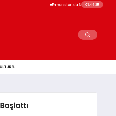
Ermenistan’da Nikol Paşinyan Yeniden Baş
01:44:16
ÜLTÜREL
Başlattı