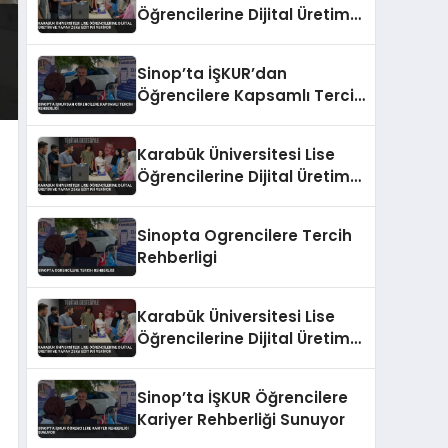
Öğrencilerine Dijital Üretim
ve Yapay Zeka Eğitimi
Veriyor
Sinop’ta İŞKUR’dan
Öğrencilere Kapsamlı Tercih
Rehberliği
Karabük Üniversitesi Lise
Öğrencilerine Dijital Üretim
ve Yapay Zeka Eğitimi
Veriyor
Sinopta Ogrencilere Tercih
Rehberligi
Karabük Üniversitesi Lise
Öğrencilerine Dijital Üretim
ve Yapay Zeka Eğitimi
Veriyor
Sinop’ta İŞKUR Öğrencilere
Kariyer Rehberliği Sunuyor