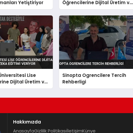
manları Yetiştiriyor
Öğrencilerine Dijital Üretim ve
Yapay Zeka Eğitimi Veriyor
niversitesi Lise
Sinopta Ogrencilere Tercih
ine Dijital Üretim ve
Rehberligi
a Eğitimi Veriyor
Hakkımızda
Anasayfa
Gizlilik Politikası
İletişim
Künye