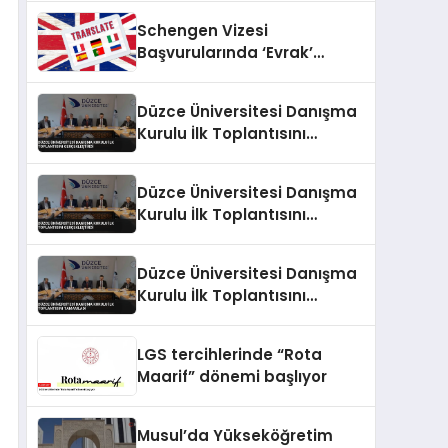
Schengen Vizesi
Başvurularında ‘Evrak’
Krizine Dikkat:
Reddedilmelerin Gizli Sebebi
Düzce Üniversitesi Danışma
Ortaya Çıktı
Kurulu İlk Toplantısını
Gerçekleştirdi
Düzce Üniversitesi Danışma
Kurulu İlk Toplantısını
Gerçekleştirdi
Düzce Üniversitesi Danışma
Kurulu İlk Toplantısını
Tamamladı
LGS tercihlerinde “Rota
Maarif” dönemi başlıyor
Musul’da Yükseköğretim