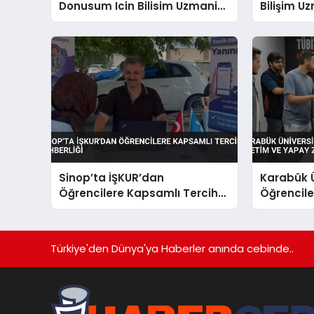
Donusum Icin Bilisim Uzmani
Bilişim Uz
Yetistiriyor
Sinop’ta İŞKUR’dan
Karabük Ü
Öğrencilere Kapsamlı Tercih
Öğrenciler
Rehberliği
Yapay Zek
Türkiye'den Dünya'ya Haberler anında cebinde..