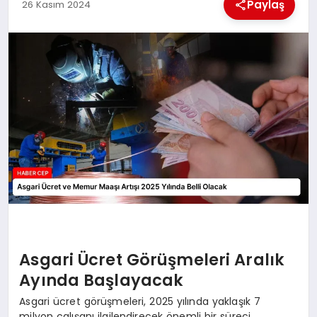
KÜLTÜREL
Paylaş
26 Kasım 2024
Asgari Ücret Görüşmeleri Aralık
Ayında Başlayacak
Asgari ücret görüşmeleri, 2025 yılında yaklaşık 7
milyon çalışanı ilgilendirecek önemli bir süreci