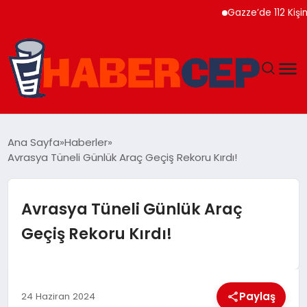
Gazze’de 112 Kişinin N
YAŞAM
Ana Sayfa
Haberler
Avrasya Tüneli Günlük Araç Geçiş Rekoru Kırdı!
GÜNDEM
TEKNOLOJI
Avrasya Tüneli Günlük Araç
Geçiş Rekoru Kırdı!
EĞITIM
SOSYAL MEDYA
Paylaş
24 Haziran 2024