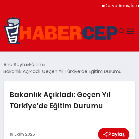
Derya Arms, İstanbul P
YAŞAM
Ana Sayfa
Eğitim
Bakanlık Açıkladı: Geçen Yıl Türkiye’de Eğitim Durumu
GÜNDEM
TEKNOLOJI
Bakanlık Açıkladı: Geçen Yıl
Türkiye’de Eğitim Durumu
EĞITIM
SOSYAL MEDYA
Paylaş
19 Ekim 2025