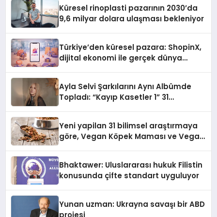
Küresel rinoplasti pazarının 2030’da
9,6 milyar dolara ulaşması bekleniyor
Türkiye’den küresel pazara: ShopinX,
dijital ekonomi ile gerçek dünya
alışverişini bir araya getirmeyi
hedefliyor
Ayla Selvi Şarkılarını Aynı Albümde
Topladı: “Kayıp Kasetler 1” 31
Temmuz’da Yayında
Yeni yapilan 31 bilimsel araştırmaya
göre, Vegan Köpek Maması ve Vegan
Kedi Mamasının İyi Sindirildiğini
Ortaya Koydu
Bhaktawer: Uluslararası hukuk Filistin
konusunda çifte standart uyguluyor
Yunan uzman: Ukrayna savaşı bir ABD
projesi