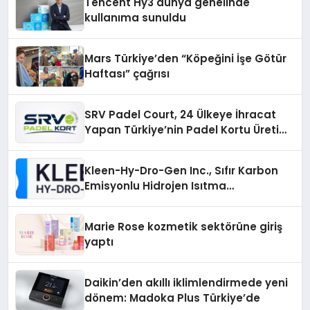
Tencent Hy3 dünya genelinde
kullanıma sunuldu
Mars Türkiye’den “Köpeğini İşe Götür
Haftası” çağrısı
SRV Padel Court, 24 Ülkeye İhracat
Yapan Türkiye’nin Padel Kortu Üretim
Gücü
Kleen-Hy-Dro-Gen Inc., Sıfır Karbon
Emisyonlu Hidrojen Isıtma
Teknolojisinde ISO ve TSSA
Düzenleyici Onaylarını Aldı
Marie Rose kozmetik sektörüne giriş
yaptı
Daikin’den akıllı iklimlendirmede yeni
dönem: Madoka Plus Türkiye’de