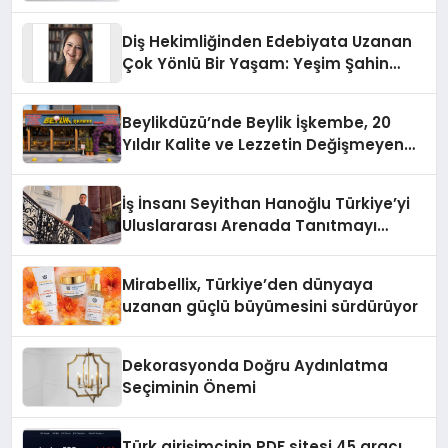
Diş Hekimliğinden Edebiyata Uzanan
Çok Yönlü Bir Yaşam: Yeşim Şahin
Yaman
Beylikdüzü’nde Beylik İşkembe, 20
Yıldır Kalite ve Lezzetin Değişmeyen
Adresi
İş İnsanı Seyithan Hanoğlu Türkiye’yi
Uluslararası Arenada Tanıtmayı
Hedefliyor
Mirabellix, Türkiye’den dünyaya
uzanan güçlü büyümesini sürdürüyor
Dekorasyonda Doğru Aydınlatma
Seçiminin Önemi
Türk girişimcinin PDF sitesi 45 aracı