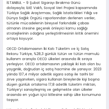
İSTANBUL
– 9 Şubat Sigarayı Bırakma Günü
dolayısıyla;
İLKE Vakfı, Sosyal Veri Projesi
kapsamında
Türkiye Sağlık Araştırması, Sağlık İstatistikleri Yıllığı ve
Dünya Sağlık Örgütü raporlarından derlenen veriler,
tütünle mücadelenin bireysel farkındalık çabası
olmanın ötesine geçerek önleyici kamu sağlığı
stratejilerinin odağına yerleştirilmesinin kritik önemini
ortaya koyuyor.
OECD Ortalamasının İki Katı Tüketim ve İç Satış
Rekoru
Türkiye, %28,3 günlük tütün ve tütün mamulü
kullanım oranıyla OECD ülkeleri arasında ilk sıraya
yerleşiyor. OECD ortalamasının yaklaşık iki katı olan bu
yaygınlık, doğrudan iç satış hacmine de yansıyor. 2023
yılında 137,4 milyar adetlik sigara satışı ile tarihi bir
zirve yaşanırken, sigara kullanan bireylerde kişi başına
düşen günlük ortalama 17,8 adetlik tüketim miktarı,
Türkiye’yi sanayileşmiş ve gelişmekte olan ülkeler
arasında en yoğun içici kitlesine sahip ülke konumuna
taşıyor.