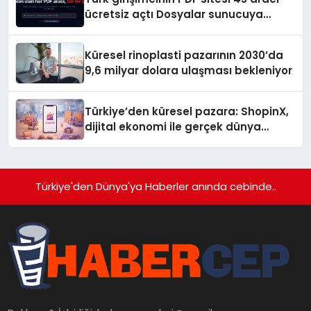
ücretsiz açtı Dosyalar sunucuya
gitmiyor
Küresel rinoplasti pazarının 2030’da
9,6 milyar dolara ulaşması bekleniyor
Türkiye’den küresel pazara: ShopinX,
dijital ekonomi ile gerçek dünya
alışverişini bir araya getirmeyi
hedefliyor
Türkiye'den Dünya'ya Haberler anında cebinde..