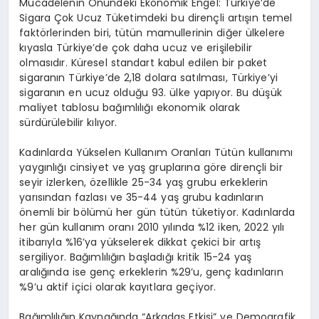
Mücadelenin Önündeki Ekonomik Engel: Türkiye’de
Sigara Çok Ucuz
Tüketimdeki bu dirençli artışın temel
faktörlerinden biri, tütün mamullerinin diğer ülkelere
kıyasla Türkiye’de çok daha ucuz ve erişilebilir
olmasıdır. Küresel standart kabul edilen bir paket
sigaranın Türkiye’de 2,18 dolara satılması, Türkiye’yi
sigaranın en ucuz olduğu 93. ülke yapıyor. Bu düşük
maliyet tablosu bağımlılığı ekonomik olarak
sürdürülebilir kılıyor.
Kadınlarda Yükselen Kullanım Oranları
Tütün kullanımı
yaygınlığı cinsiyet ve yaş gruplarına göre dirençli bir
seyir izlerken, özellikle 25-34 yaş grubu erkeklerin
yarısından fazlası ve 35-44 yaş grubu kadınların
önemli bir bölümü her gün tütün tüketiyor. Kadınlarda
her gün kullanım oranı 2010 yılında %12 iken, 2022 yılı
itibarıyla %16’ya yükselerek dikkat çekici bir artış
sergiliyor. Bağımlılığın başladığı kritik 15-24 yaş
aralığında ise genç erkeklerin %29’u, genç kadınların
%9’u aktif içici olarak kayıtlara geçiyor.
Bağımlılığın Kaynağında “Arkadaş Etkisi” ve Demografik