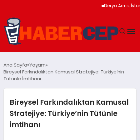
Derya Arms, İstanbul 
YAŞAM
Ana Sayfa
Yaşam
Bireysel Farkındalıktan Kamusal Stratejiye: Türkiye’nin
GÜNDEM
Tütünle İmtihanı
TEKNOLOJI
Bireysel Farkındalıktan Kamusal
EĞITIM
Stratejiye: Türkiye’nin Tütünle
İmtihanı
SOSYAL MEDYA