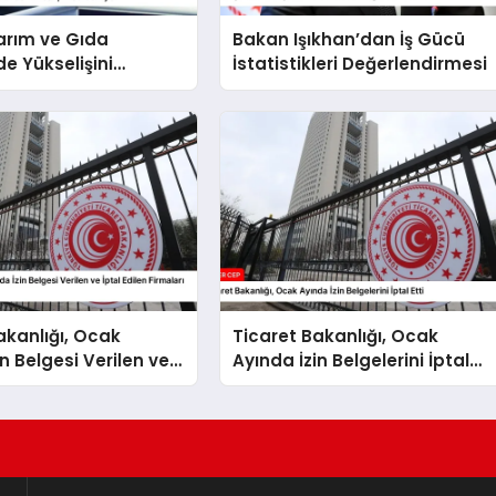
arım ve Gıda
Bakan Işıkhan’dan İş Gücü
e Yükselişini
İstatistikleri Değerlendirmesi
or
akanlığı, Ocak
Ticaret Bakanlığı, Ocak
n Belgesi Verilen ve
Ayında İzin Belgelerini İptal
en Firmaları Açıkladı
Etti