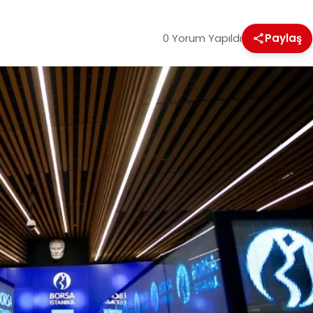
0 Yorum Yapıldı
Paylaş