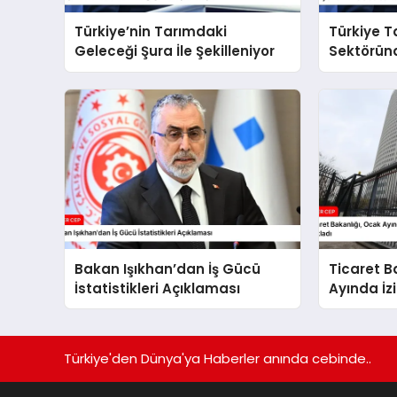
Türkiye’nin Tarımdaki
Türkiye T
Geleceği Şura İle Şekilleniyor
Sektöründ
Sürdürüy
Bakan Işıkhan’dan İş Gücü
Ticaret B
İstatistikleri Açıklaması
Ayında İzi
İptal Edil
Türkiye'den Dünya'ya Haberler anında cebinde..