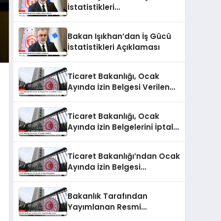
İstatistikleri
Değerlendirmesi
Bakan Işıkhan’dan İş Gücü
İstatistikleri Açıklaması
Ticaret Bakanlığı, Ocak
Ayında İzin Belgesi Verilen
ve İptal Edilen Firmaları
Açıkladı
Ticaret Bakanlığı, Ocak
Ayında İzin Belgelerini İptal
Etti
Ticaret Bakanlığı’ndan Ocak
Ayında İzin Belgesi
Değişiklikleri
Bakanlık Tarafından
Yayımlanan Resmi
Gazete’deki İzin İptalleri