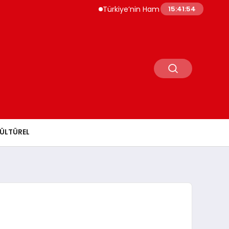
Türkiye’nin Ham Çelik Üretimi Yüzde 8,1 Art
15:41:55
ÜLTÜREL