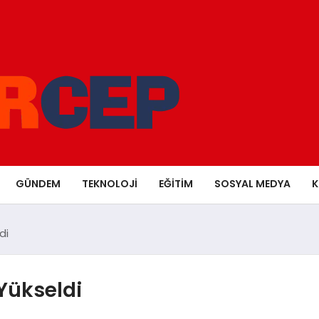
GÜNDEM
TEKNOLOJI
EĞITIM
SOSYAL MEDYA
K
di
 Yükseldi