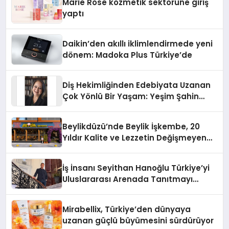
Marie Rose kozmetik sektörüne giriş
yaptı
Daikin’den akıllı iklimlendirmede yeni
dönem: Madoka Plus Türkiye’de
Diş Hekimliğinden Edebiyata Uzanan
Çok Yönlü Bir Yaşam: Yeşim Şahin
Yaman
Beylikdüzü’nde Beylik İşkembe, 20
Yıldır Kalite ve Lezzetin Değişmeyen
Adresi
İş İnsanı Seyithan Hanoğlu Türkiye’yi
Uluslararası Arenada Tanıtmayı
Hedefliyor
Mirabellix, Türkiye’den dünyaya
uzanan güçlü büyümesini sürdürüyor