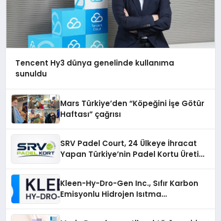
Tencent Hy3 dünya genelinde kullanıma
sunuldu
Mars Türkiye’den “Köpeğini İşe Götür
Haftası” çağrısı
SRV Padel Court, 24 Ülkeye İhracat
Yapan Türkiye’nin Padel Kortu Üretim
Gücü
Kleen-Hy-Dro-Gen Inc., Sıfır Karbon
Emisyonlu Hidrojen Isıtma
Teknolojisinde ISO ve TSSA
Düzenleyici Onaylarını Aldı