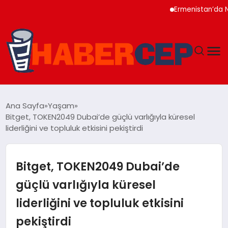
Ermenistan’da Nikol Paş
YAŞAM
Ana Sayfa
Yaşam
Bitget, TOKEN2049 Dubai’de güçlü varlığıyla küresel
GÜNDEM
liderliğini ve topluluk etkisini pekiştirdi
TEKNOLOJI
Bitget, TOKEN2049 Dubai’de
EĞITIM
güçlü varlığıyla küresel
liderliğini ve topluluk etkisini
SOSYAL MEDYA
pekiştirdi