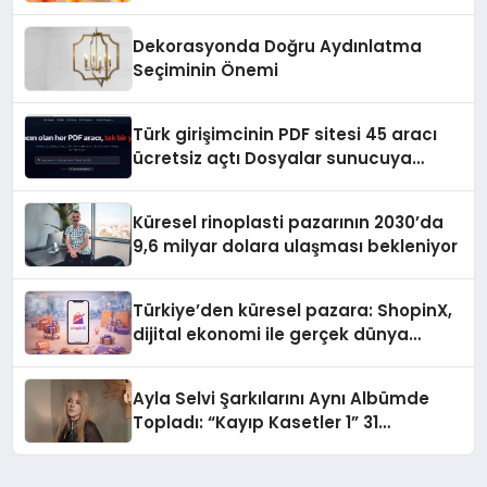
Dekorasyonda Doğru Aydınlatma
Seçiminin Önemi
Türk girişimcinin PDF sitesi 45 aracı
ücretsiz açtı Dosyalar sunucuya
gitmiyor
Küresel rinoplasti pazarının 2030’da
9,6 milyar dolara ulaşması bekleniyor
Türkiye’den küresel pazara: ShopinX,
dijital ekonomi ile gerçek dünya
alışverişini bir araya getirmeyi
hedefliyor
Ayla Selvi Şarkılarını Aynı Albümde
Topladı: “Kayıp Kasetler 1” 31
Temmuz’da Yayında