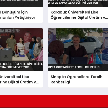
al Dönüşüm İçin
Karabük Üniversitesi Lise
manları Yetiştiriyor
Öğrencilerine Dijital Üretim ve
Yapay Zeka Eğitimi Veriyor
niversitesi Lise
Sinopta Ogrencilere Tercih
ine Dijital Üretim ve
Rehberligi
a Eğitimi Veriyor