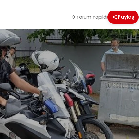
0 Yorum Yapıldı
Paylaş