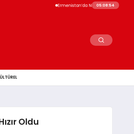
Ermenistan’da Nikol Paşinyan Yeniden Baş
05:08:55
ÜLTÜREL
ızır Oldu