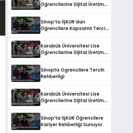
Öğrencilerine Dijital Üretim
ve Yapay Zeka Eğitimi
Veriyor
Sinop’ta İŞKUR’dan
Öğrencilere Kapsamlı Tercih
Rehberliği
Karabük Üniversitesi Lise
Öğrencilerine Dijital Üretim
ve Yapay Zeka Eğitimi
Veriyor
Sinopta Ogrencilere Tercih
Rehberligi
Karabük Üniversitesi Lise
Öğrencilerine Dijital Üretim
ve Yapay Zeka Eğitimi
Veriyor
Sinop’ta İŞKUR Öğrencilere
Kariyer Rehberliği Sunuyor