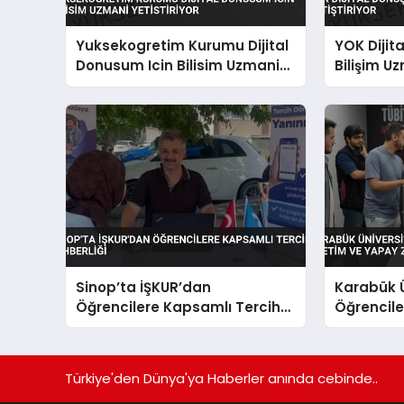
Yuksekogretim Kurumu Dijital
YOK Dijit
Donusum Icin Bilisim Uzmani
Bilişim Uz
Yetistiriyor
Sinop’ta İŞKUR’dan
Karabük Ü
Öğrencilere Kapsamlı Tercih
Öğrenciler
Rehberliği
Yapay Zek
Türkiye'den Dünya'ya Haberler anında cebinde..