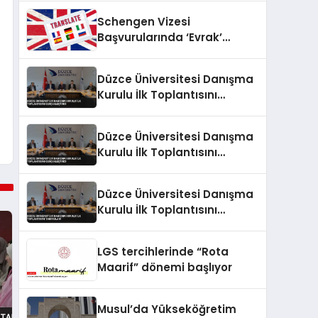
Schengen Vizesi
Başvurularında ‘Evrak’
Krizine Dikkat:
Reddedilmelerin Gizli Sebebi
Düzce Üniversitesi Danışma
Ortaya Çıktı
Kurulu İlk Toplantısını
Gerçekleştirdi
Düzce Üniversitesi Danışma
Kurulu İlk Toplantısını
Gerçekleştirdi
Düzce Üniversitesi Danışma
Kurulu İlk Toplantısını
Tamamladı
LGS tercihlerinde “Rota
Maarif” dönemi başlıyor
Musul’da Yükseköğretim