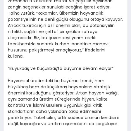
zamanda tüketicilere miktar ve çeşitlilik açısından
zengin seçenekler sunulabileceğine işaret ediyor.
Talha Astürk
, “Rakamlar, ülkemizin hayvancılık
potansiyelinin ne denli güçlü olduğunu ortaya koyuyor.
Ancak tüketici için asıl önemli olan, bu potansiyelin
nitelikli, sağlıklı ve şeffaf bir şekilde sofraya
ulaşmasıdır. Biz, bu güvenceyi yarım asırlık
tecrübemizle sunarak kurban ibadetinin manevi
huzurunu pekiştirmeyi amaçlıyoruz,” ifadelerini
kullandı.
“Büyükbaş ve Küçükbaş’ta büyüme devam ediyor”
Hayvansal üretimdeki bu büyüme trendi, hem
büyükbaş hem de küçükbaş hayvanların stratejik
önemini koruduğunu gösteriyor. Artan hayvan varlığı,
aynı zamanda üretim süreçlerinde hijyen, kalite
kontrolü ve İslami usullere uygunluk gibi kritik
standartların daha yakından takip edilmesini
gerektiriyor. Tüketiciler, artık sadece ürünün kendisini
değil, kaynağını ve üretim aşamalarını da sorguluyor.