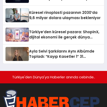
gitmiyor
Küresel rinoplasti pazarının 2030’da
9,6 milyar dolara ulaşması bekleniyor
Türkiye’den küresel pazara: ShopinX,
dijital ekonomi ile gerçek dünya
alışverişini bir araya getirmeyi
hedefliyor
Ayla Selvi Şarkılarını Aynı Albümde
Topladı: “Kayıp Kasetler 1” 31
Temmuz’da Yayında
Türkiye'den Dünya'ya Haberler anında cebinde..