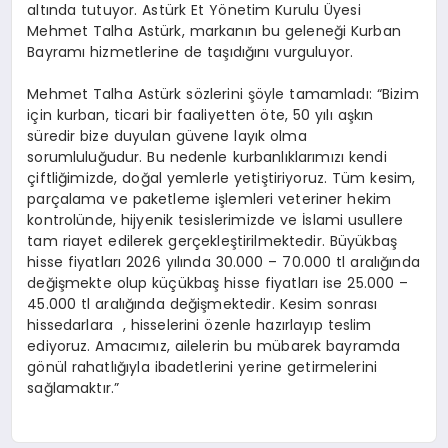
altında tutuyor.
Astürk Et
Yönetim Kurulu Üyesi
Mehmet
Talha Astürk
, markanın bu geleneği Kurban
Bayramı hizmetlerine de taşıdığını vurguluyor.
Mehmet Talha Astürk
sözlerini şöyle tamamladı: “Bizim
için kurban, ticari bir faaliyetten öte, 50 yılı aşkın
süredir bize duyulan güvene layık olma
sorumluluğudur. Bu nedenle kurbanlıklarımızı kendi
çiftliğimizde, doğal yemlerle yetiştiriyoruz. Tüm kesim,
parçalama ve paketleme işlemleri veteriner hekim
kontrolünde, hijyenik tesislerimizde ve İslami usullere
tam riayet edilerek gerçekleştirilmektedir. Büyükbaş
hisse fiyatları 2026 yılında 30.000 – 70.000 tl aralığında
değişmekte olup küçükbaş hisse fiyatları ise 25.000 –
45.000 tl aralığında değişmektedir. Kesim sonrası
hissedarlara , hisselerini özenle hazırlayıp teslim
ediyoruz. Amacımız, ailelerin bu mübarek bayramda
gönül rahatlığıyla ibadetlerini yerine getirmelerini
sağlamaktır.”