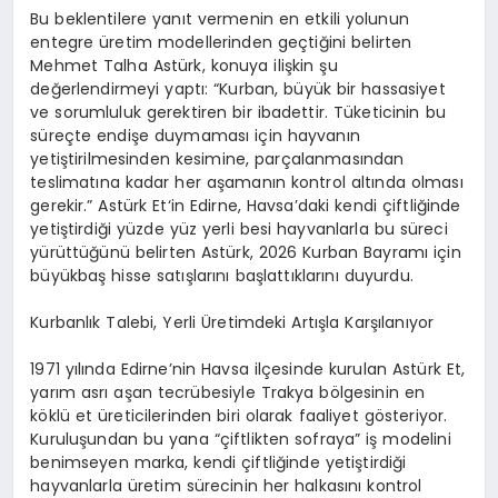
Bu beklentilere yanıt vermenin en etkili yolunun
entegre üretim modellerinden geçtiğini belirten
Mehmet
Talha Astürk
, konuya ilişkin şu
değerlendirmeyi yaptı: “Kurban, büyük bir hassasiyet
ve sorumluluk gerektiren bir ibadettir. Tüketicinin bu
süreçte endişe duymaması için hayvanın
yetiştirilmesinden kesimine, parçalanmasından
teslimatına kadar her aşamanın kontrol altında olması
gerekir.”
Astürk Et
‘in Edirne, Havsa’daki kendi çiftliğinde
yetiştirdiği yüzde yüz yerli besi hayvanlarla bu süreci
yürüttüğünü belirten
Astürk
, 2026 Kurban Bayramı için
büyükbaş hisse satışlarını başlattıklarını duyurdu.
Kurbanlık Talebi, Yerli Üretimdeki Artışla Karşılanıyor
1971 yılında Edirne’nin Havsa ilçesinde kurulan
Astürk Et
,
yarım asrı aşan tecrübesiyle Trakya bölgesinin en
köklü et üreticilerinden biri olarak faaliyet gösteriyor.
Kuruluşundan bu yana “çiftlikten sofraya” iş modelini
benimseyen marka, kendi çiftliğinde yetiştirdiği
hayvanlarla üretim sürecinin her halkasını kontrol