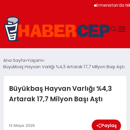
Ermenistan’da Nikol P
YAŞAM
Ana Sayfa
Yaşam
Büyükbaş Hayvan Varlığı %4,3 Artarak 17,7 Milyon Başı Aştı
GÜNDEM
TEKNOLOJI
Büyükbaş Hayvan Varlığı %4,3
Artarak 17,7 Milyon Başı Aştı
EĞITIM
SOSYAL MEDYA
Paylaş
13 Mayıs 2026