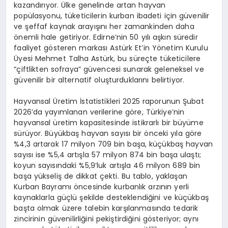
kazandırıyor. Ülke genelinde artan hayvan
popülasyonu, tüketicilerin kurban ibadeti için güvenilir
ve şeffaf kaynak arayışını her zamankinden daha
önemli hale getiriyor. Edirne’nin 50 yılı aşkın süredir
faaliyet gösteren markası Astürk Et’in Yönetim Kurulu
Üyesi
Mehmet
Talha Astürk
, bu süreçte tüketicilere
“çiftlikten sofraya” güvencesi sunarak geleneksel ve
güvenilir bir alternatif oluşturduklarını belirtiyor.
Hayvansal Üretim İstatistikleri 2025 raporunun Şubat
2026’da yayımlanan verilerine göre, Türkiye’nin
hayvansal üretim kapasitesinde istikrarlı bir büyüme
sürüyor. Büyükbaş hayvan sayısı bir önceki yıla göre
%4,3 artarak 17 milyon 709 bin başa, küçükbaş hayvan
sayısı ise %5,4 artışla 57 milyon 874 bin başa ulaştı;
koyun sayısındaki %5,9’luk artışla 46 milyon 689 bin
başa yükseliş de dikkat çekti. Bu tablo, yaklaşan
Kurban Bayramı öncesinde kurbanlık arzının yerli
kaynaklarla güçlü şekilde desteklendiğini ve küçükbaş
başta olmak üzere talebin karşılanmasında tedarik
zincirinin güvenilirliğini pekiştirdiğini gösteriyor; aynı