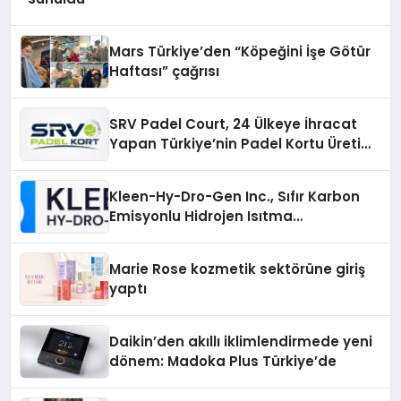
Mars Türkiye’den “Köpeğini İşe Götür
Haftası” çağrısı
SRV Padel Court, 24 Ülkeye İhracat
Yapan Türkiye’nin Padel Kortu Üretim
Gücü
Kleen-Hy-Dro-Gen Inc., Sıfır Karbon
Emisyonlu Hidrojen Isıtma
Teknolojisinde ISO ve TSSA
Düzenleyici Onaylarını Aldı
Marie Rose kozmetik sektörüne giriş
yaptı
Daikin’den akıllı iklimlendirmede yeni
dönem: Madoka Plus Türkiye’de