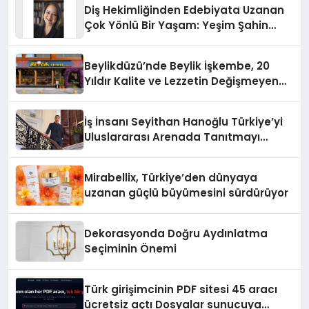
Diş Hekimliğinden Edebiyata Uzanan
Çok Yönlü Bir Yaşam: Yeşim Şahin
Yaman
Beylikdüzü’nde Beylik İşkembe, 20
Yıldır Kalite ve Lezzetin Değişmeyen
Adresi
İş İnsanı Seyithan Hanoğlu Türkiye’yi
Uluslararası Arenada Tanıtmayı
Hedefliyor
Mirabellix, Türkiye’den dünyaya
uzanan güçlü büyümesini sürdürüyor
Dekorasyonda Doğru Aydınlatma
Seçiminin Önemi
Türk girişimcinin PDF sitesi 45 aracı
ücretsiz açtı Dosyalar sunucuya