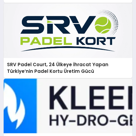
SRV Padel Court, 24 Ülkeye İhracat Yapan
Türkiye’nin Padel Kortu Üretim Gücü