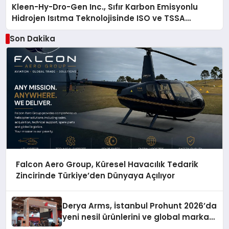
Kleen-Hy-Dro-Gen Inc., Sıfır Karbon Emisyonlu
Hidrojen Isıtma Teknolojisinde ISO ve TSSA
Düzenleyici Onaylarını Aldı
Son Dakika
Falcon Aero Group, Küresel Havacılık Tedarik
Zincirinde Türkiye’den Dünyaya Açılıyor
Derya Arms, İstanbul Prohunt 2026’da
yeni nesil ürünlerini ve global marka
vizyonunu sergiledi