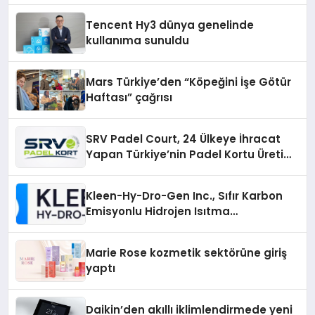
Tencent Hy3 dünya genelinde
kullanıma sunuldu
Mars Türkiye’den “Köpeğini İşe Götür
Haftası” çağrısı
SRV Padel Court, 24 Ülkeye İhracat
Yapan Türkiye’nin Padel Kortu Üretim
Gücü
Kleen-Hy-Dro-Gen Inc., Sıfır Karbon
Emisyonlu Hidrojen Isıtma
Teknolojisinde ISO ve TSSA
Düzenleyici Onaylarını Aldı
Marie Rose kozmetik sektörüne giriş
yaptı
Daikin’den akıllı iklimlendirmede yeni