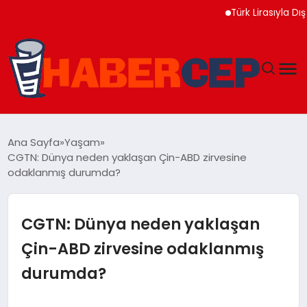
Türk Lirasıyla Dış Ticaret
YAŞAM
Ana Sayfa
Yaşam
CGTN: Dünya neden yaklaşan Çin-ABD zirvesine
GÜNDEM
odaklanmış durumda?
TEKNOLOJI
CGTN: Dünya neden yaklaşan
EĞITIM
Çin-ABD zirvesine odaklanmış
durumda?
SOSYAL MEDYA