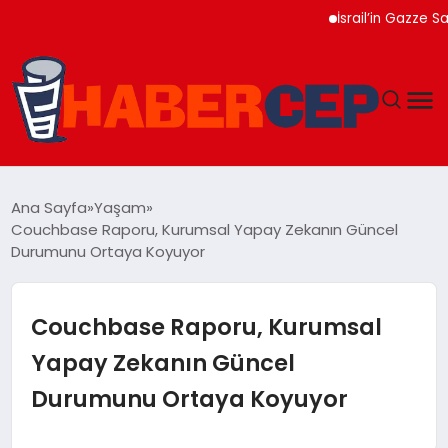
İsrail’in Gazze Saldırıl
YAŞAM
Ana Sayfa
Yaşam
Couchbase Raporu, Kurumsal Yapay Zekanın Güncel
GÜNDEM
Durumunu Ortaya Koyuyor
TEKNOLOJI
Couchbase Raporu, Kurumsal
EĞITIM
Yapay Zekanın Güncel
Durumunu Ortaya Koyuyor
SOSYAL MEDYA