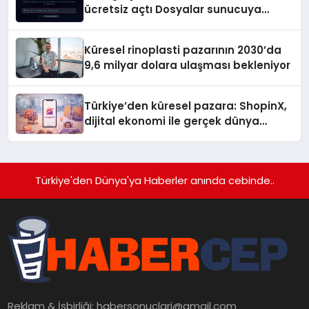
ücretsiz açtı Dosyalar sunucuya
gitmiyor
Küresel rinoplasti pazarının 2030’da
9,6 milyar dolara ulaşması bekleniyor
Türkiye’den küresel pazara: ShopinX,
dijital ekonomi ile gerçek dünya
alışverişini bir araya getirmeyi
hedefliyor
Türkiye'den Dünya'ya Haberler anında cebinde..
Reklam & İşbirliği:
habersonuclari@gmail.com