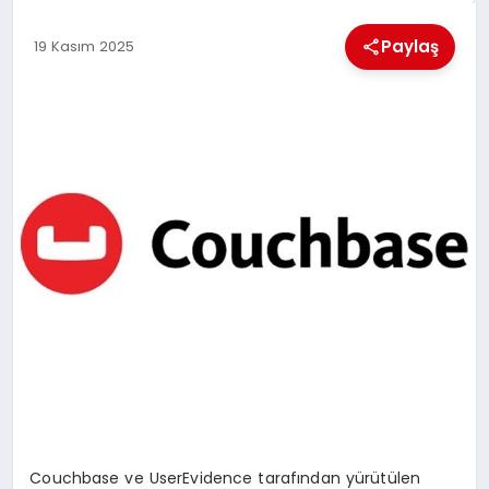
KÜLTÜREL
Paylaş
19 Kasım 2025
Couchbase ve UserEvidence taraf
ı
ndan y
ü
r
ü
t
ü
len