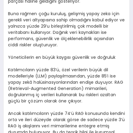
par
ç
as
ı
haline geldi
ğ
ini g
ö
steriyor.
Buna ra
ğ
men
ç
o
ğ
u kurulu
ş
, geli
ş
mi
ş
yapay zeka i
ç
in
gerekli veri altyap
ı
s
ı
na sahip olmad
ığı
n
ı
kabul ediyor ve
yaln
ı
zca y
ü
zde 29
’
u birle
ş
tirilmi
ş ç
ok modelli bir
veritaban
ı
kullan
ı
yor. Da
ğı
n
ı
k veri kaynaklar
ı
ise
performans, g
ü
venlik ve
ö
l
ç
eklenebilirlik a
çı
s
ı
ndan
ciddi riskler olu
ş
turuyor.
Y
ö
neticilerin en b
ü
y
ü
k kayg
ı
s
ı
g
ü
venlik ve do
ğ
ruluk
Kat
ı
l
ı
mc
ı
lar
ı
n y
ü
zde 83
’ü
,
ö
zel verilerin b
ü
y
ü
k dil
modelleriyle (LLM) payla
şı
lmas
ı
ndan, y
ü
zde 85
’
i ise
yapay zek
â
hal
ü
sinasyonlar
ı
ndan endi
ş
e duyuyor. RAG
(Retrieval-Augmented Generation) mimarileri,
do
ğ
rulanm
ış
i
ç
verileri kullanarak bu riskleri azaltan
g
üç
l
ü
bir
çö
z
ü
m olarak
ö
ne
çı
k
ı
yor.
Ancak kat
ı
l
ı
mc
ı
lar
ı
n y
ü
zde 74
’ü
RAG konusunda kendini
orta ve ileri d
ü
zeyde olarak g
ö
rse de sadece y
ü
zde 3
’ü
RAG i
ş
ak
ış
lar
ı
n
ı
veri mimarilerine entegre etmi
ş
durumda bulunuyor. Bu da teorik bilgi ile kurumsal