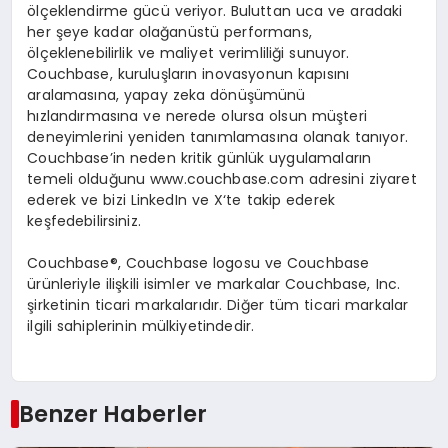
ö
l
ç
eklendirme g
ü
c
ü
veriyor. Buluttan uca ve aradaki
her
ş
eye kadar ola
ğ
an
ü
st
ü
performans,
ö
l
ç
eklenebilirlik ve maliyet verimlili
ğ
i sunuyor.
Couchbase, kurulu
ş
lar
ı
n inovasyonun kap
ı
s
ı
n
ı
aralamas
ı
na, yapay zeka d
ö
n
üşü
m
ü
n
ü
h
ı
zland
ı
rmas
ı
na ve nerede olursa olsun m
üş
teri
deneyimlerini yeniden tan
ı
mlamas
ı
na olanak tan
ı
yor.
Couchbase’in neden kritik g
ü
nl
ü
k uygulamalar
ı
n
temeli oldu
ğ
unu
www.couchbase.com
adresini ziyaret
ederek ve bizi
LinkedIn
ve
X
‘te takip ederek
ke
ş
fedebilirsiniz.
Couchbase
®
, Couchbase logosu ve Couchbase
ü
r
ü
nleriyle ili
ş
kili isimler ve markalar Couchbase, Inc.
ş
irketinin ticari markalar
ı
d
ı
r. Di
ğ
er t
ü
m ticari markalar
ilgili sahiplerinin m
ü
lkiyetindedir.
Benzer Haberler