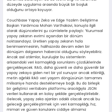
d
ü
zeyde uygulama aras
ı
nda b
ü
y
ü
k bir bo
ş
luk
oldu
ğ
unu ortaya koyuyor.
Couchbase Yapay Zeka ve Edge Yaz
ı
l
ı
m Geli
ş
tirme
Ba
ş
kan Yard
ı
mc
ı
s
ı
Mohan Varthakavi, konuyla ilgili
olarak d
üşü
ncelerini
ş
u c
ü
mlelerle payla
ş
t
ı
:
“
Kurumsal
yapay zekan
ı
n evrimi a
çı
s
ı
ndan bir d
ö
n
ü
m
noktas
ı
nday
ı
z.
Ü
retken yapay zekan
ı
n h
ı
zla
benimsenmesinin, halihaz
ı
rda devam eden bir
d
ö
n
üşü
m dalgas
ı
n
ı
n habercisi oldu
ğ
unu s
ö
yleyebiliriz.
Ancak as
ı
l at
ı
l
ı
mlar, kurulu
ş
lar bu sistemlerin
arkas
ı
ndaki veri karma
şı
kl
ığı
sorunlar
ı
n
ı çö
zd
ü
klerinde
ger
ç
ekle
ş
ecek. RAG, daha g
ü
venli ve daha g
ü
venilir bir
yapay zekaya giden net bir yol sunuyor ancak etkinli
ğ
i,
metin a
ğı
rl
ı
kl
ı
RAG veri ya
ş
am d
ö
ng
ü
s
ü
n
ü
n tamam
ı
n
ı
milisaniye h
ı
z
ı
nda desteklemeye ba
ğ
l
ı
. Bu da birle
ş
ik
bir geli
ş
tirici veritaban
ı
platformu arac
ı
l
ığı
yla JSON
verileri kullanarak en kolay
ş
ekilde ger
ç
ekle
ş
tirilebilir.
Gelecek, yapay zeka ajanlar
ı
odakl
ı
olacak ancak bu
gelece
ğ
i ger
ç
ekle
ş
tirmek i
ç
in veri karma
şı
kl
ığı
, h
ı
z,
mimari ve g
ü
ven konular
ı
n
ı
ciddiye almam
ı
z