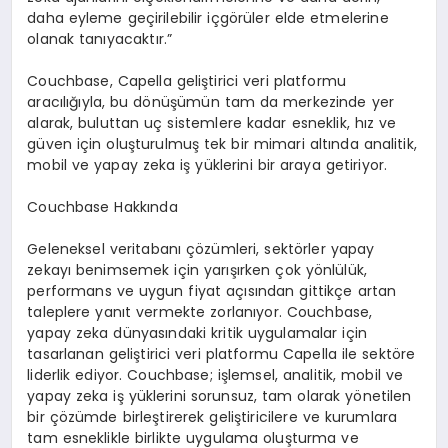
daha eyleme ge
ç
irilebilir i
ç
g
ö
r
ü
ler elde etmelerine
olanak tan
ı
yacakt
ı
r.
”
Couchbase, Capella geli
ş
tirici veri platformu
arac
ı
l
ığı
yla, bu d
ö
n
üşü
m
ü
n tam da merkezinde yer
alarak, buluttan u
ç
sistemlere kadar esneklik, h
ı
z ve
g
ü
ven i
ç
in olu
ş
turulmu
ş
tek bir mimari alt
ı
nda analitik,
mobil ve yapay zeka i
ş
y
ü
klerini bir araya getiriyor.
Couchbase Hakk
ı
nda
Geleneksel veritaban
ı çö
z
ü
mleri, sekt
ö
rler yapay
zekay
ı
benimsemek i
ç
in yar
ışı
rken
ç
ok y
ö
nl
ü
l
ü
k,
performans ve uygun fiyat a
çı
s
ı
ndan gittik
ç
e artan
taleplere yan
ı
t vermekte zorlan
ı
yor. Couchbase,
yapay zeka d
ü
nyas
ı
ndaki kritik uygulamalar i
ç
in
tasarlanan geli
ş
tirici veri platformu Capella ile sekt
ö
re
liderlik ediyor. Couchbase; i
ş
lemsel, analitik, mobil ve
yapay zeka i
ş
y
ü
klerini sorunsuz, tam olarak y
ö
netilen
bir
çö
z
ü
mde birle
ş
tirerek geli
ş
tiricilere ve kurumlara
tam esneklikle birlikte uygulama olu
ş
turma ve