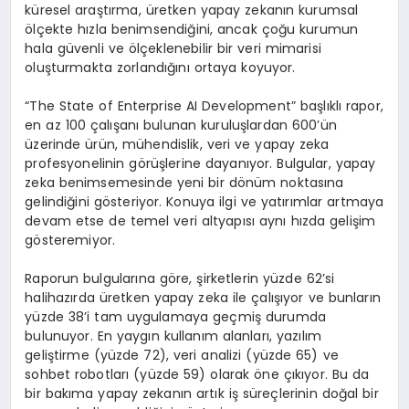
k
ü
resel ara
ş
t
ı
rma,
ü
retken yapay zekan
ı
n kurumsal
ö
l
ç
ekte h
ı
zla benimsendi
ğ
ini, ancak
ç
o
ğ
u kurumun
hala g
ü
venli ve
ö
l
ç
eklenebilir bir veri mimarisi
olu
ş
turmakta zorland
ığı
n
ı
ortaya koyuyor.
“
The State of Enterprise AI Development
”
ba
ş
l
ı
kl
ı
rapor,
en az 100
ç
al
ış
an
ı
bulunan kurulu
ş
lardan 600
’ü
n
ü
zerinde
ü
r
ü
n, m
ü
hendislik, veri ve yapay zeka
profesyonelinin g
ö
r
üş
lerine dayan
ı
yor. Bulgular, yapay
zeka benimsemesinde yeni bir d
ö
n
ü
m noktas
ı
na
gelindi
ğ
ini g
ö
steriyor. Konuya ilgi ve yat
ı
r
ı
mlar artmaya
devam etse de temel veri altyap
ı
s
ı
ayn
ı
h
ı
zda geli
ş
im
g
ö
steremiyor.
Raporun bulgular
ı
na g
ö
re,
ş
irketlerin y
ü
zde 62
’
si
halihaz
ı
rda
ü
retken yapay zeka ile
ç
al
ışı
yor ve bunlar
ı
n
y
ü
zde 38
’
i tam uygulamaya ge
ç
mi
ş
durumda
bulunuyor. En yayg
ı
n kullan
ı
m alanlar
ı
, yaz
ı
l
ı
m
geli
ş
tirme (y
ü
zde 72), veri analizi (y
ü
zde 65) ve
sohbet robotlar
ı
(y
ü
zde 59) olarak
ö
ne
çı
k
ı
yor. Bu da
bir bak
ı
ma yapay zekan
ı
n art
ı
k i
ş
s
ü
re
ç
lerinin do
ğ
al bir