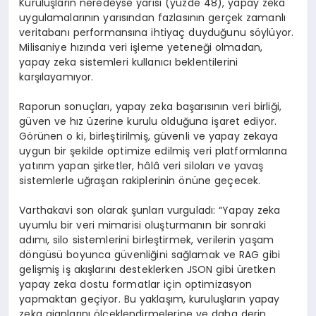
Kurulu
ş
lar
ı
n neredeyse yar
ı
s
ı
(y
ü
zde 48), yapay zeka
uygulamalar
ı
n
ı
n yar
ı
s
ı
ndan fazlas
ı
n
ı
n ger
ç
ek zamanl
ı
veritaban
ı
performans
ı
na ihtiya
ç
duydu
ğ
unu s
ö
yl
ü
yor.
Milisaniye h
ı
z
ı
nda veri i
ş
leme yetene
ğ
i olmadan,
yapay zeka sistemleri kullan
ı
c
ı
beklentilerini
kar
şı
layam
ı
yor.
Raporun sonu
ç
lar
ı
, yapay zeka ba
ş
ar
ı
s
ı
n
ı
n veri birli
ğ
i,
g
ü
ven ve h
ı
z
ü
zerine kurulu oldu
ğ
una i
ş
aret ediyor.
G
ö
r
ü
nen o ki, birle
ş
tirilmi
ş
, g
ü
venli ve yapay zekaya
uygun bir
ş
ekilde optimize edilmi
ş
veri platformlar
ı
na
yat
ı
r
ı
m yapan
ş
irketler, h
â
l
â
veri silolar
ı
ve yava
ş
sistemlerle u
ğ
ra
ş
an rakiplerinin
ö
n
ü
ne ge
ç
ecek.
Varthakavi son olarak
ş
un
lar
ı
vurgulad
ı
:
“
Yapay zeka
uyumlu bir veri mimarisi olu
ş
turman
ı
n bir sonraki
ad
ı
m
ı
, silo sistemlerini birle
ş
tirmek, verilerin ya
ş
am
d
ö
ng
ü
s
ü
boyunca g
ü
venli
ğ
ini sa
ğ
lamak ve RAG gibi
geli
ş
mi
ş
i
ş
ak
ış
lar
ı
n
ı
desteklerken JSON gibi
ü
retken
yapay zeka dostu formatlar i
ç
in optimizasyon
yapmaktan ge
ç
iyor. Bu yakla
şı
m, kurulu
ş
lar
ı
n yapay
zeka ajanlar
ı
n
ı ö
l
ç
eklendirmelerine ve daha derin,