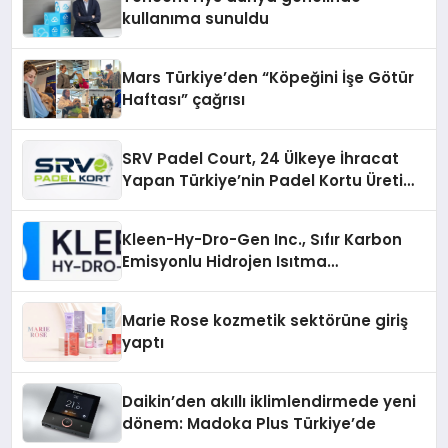
kullanıma sunuldu
Mars Türkiye’den “Köpeğini İşe Götür
Haftası” çağrısı
SRV Padel Court, 24 Ülkeye İhracat
Yapan Türkiye’nin Padel Kortu Üretim
Gücü
Kleen-Hy-Dro-Gen Inc., Sıfır Karbon
Emisyonlu Hidrojen Isıtma
Teknolojisinde ISO ve TSSA
Düzenleyici Onaylarını Aldı
Marie Rose kozmetik sektörüne giriş
yaptı
Daikin’den akıllı iklimlendirmede yeni
dönem: Madoka Plus Türkiye’de