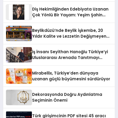
Diş Hekimliğinden Edebiyata Uzanan
Çok Yönlü Bir Yaşam: Yeşim Şahin
Yaman
Beylikdüzü’nde Beylik İşkembe, 20
Yıldır Kalite ve Lezzetin Değişmeyen
Adresi
İş İnsanı Seyithan Hanoğlu Türkiye’yi
Uluslararası Arenada Tanıtmayı
Hedefliyor
Mirabellix, Türkiye’den dünyaya
uzanan güçlü büyümesini sürdürüyor
Dekorasyonda Doğru Aydınlatma
Seçiminin Önemi
Türk girişimcinin PDF sitesi 45 aracı