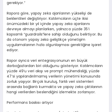
gerekiyor.
”
Rapora g
ö
re, yapay zeka ajanlar
ı
n
ı
n y
ü
kseli
ş
i de
beklentileri de
ğ
i
ş
tiriyor. Kat
ı
l
ı
mc
ı
lar
ı
n
üç
te ikisi
ö
n
ü
m
ü
zdeki bir y
ı
l i
ç
inde yapay zeka ajanlar
ı
n
ı
devreye almay
ı
planlarken, yaln
ı
zca y
ü
zde 35
’
i
kapsaml
ı “
guardrails
”
lere sahip oldu
ğ
unu belirtiyor. Bu
da otonom yapay zeka geli
ş
tik
ç
e y
ö
neti
ş
im
uygulamalar
ı
n
ı
n h
ı
zla olgunla
ş
mas
ı
gerekti
ğ
ine i
ş
aret
ediyor.
Rapor ayr
ı
ca veri entegrasyonunun en b
ü
y
ü
k
darbo
ğ
azlardan biri oldu
ğ
unu g
ö
steriyor. Kat
ı
l
ı
mc
ı
lar
ı
n
y
ü
zde 49
’
u veri ak
ışı
ve prompt m
ü
hendisli
ğ
i, y
ü
zde
47
’
si yap
ı
land
ı
r
ı
lmam
ış
verilerin y
ö
netimi konusunda
zorluk ya
şı
yor. Bir
ç
ok kurulu
ş
, farkl
ı
veri sistemleri
aras
ı
nda ba
ğ
lant
ı
kurmakta ve yapay zeka
çı
kt
ı
lar
ı
n
ı
n
hangi verilerden beslendi
ğ
ini izlemekte zorlan
ı
yor.
Performans bask
ı
s
ı
art
ı
yor