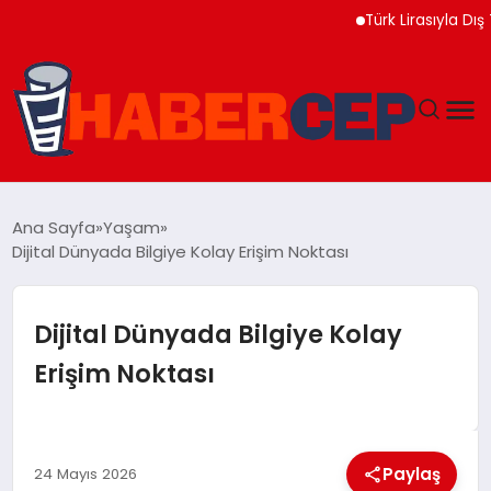
Türk Lirasıyla Dış Ticar
YAŞAM
Ana Sayfa
Yaşam
Dijital Dünyada Bilgiye Kolay Erişim Noktası
GÜNDEM
TEKNOLOJI
Dijital Dünyada Bilgiye Kolay
Erişim Noktası
EĞITIM
SOSYAL MEDYA
Paylaş
24 Mayıs 2026