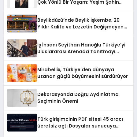
Çok Yönlü Bir Yaşam: Yeşim Şahin
Yaman
Beylikdüzü’nde Beylik İşkembe, 20
Yıldır Kalite ve Lezzetin Değişmeyen
Adresi
İş İnsanı Seyithan Hanoğlu Türkiye’yi
Uluslararası Arenada Tanıtmayı
Hedefliyor
Mirabellix, Türkiye’den dünyaya
uzanan güçlü büyümesini sürdürüyor
Dekorasyonda Doğru Aydınlatma
Seçiminin Önemi
Türk girişimcinin PDF sitesi 45 aracı
ücretsiz açtı Dosyalar sunucuya
gitmiyor