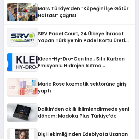
Mars Türkiye’den “Köpeğini İşe Götür
Haftası” çağrısı
SRV Padel Court, 24 Ülkeye İhracat
Yapan Türkiye’nin Padel Kortu Üretim
Gücü
Kleen-Hy-Dro-Gen Inc., Sıfır Karbon
Emisyonlu Hidrojen Isıtma
Teknolojisinde ISO ve TSSA
Düzenleyici Onaylarını Aldı
Marie Rose kozmetik sektörüne giriş
yaptı
Daikin’den akıllı iklimlendirmede yeni
dönem: Madoka Plus Türkiye’de
Diş Hekimliğinden Edebiyata Uzanan