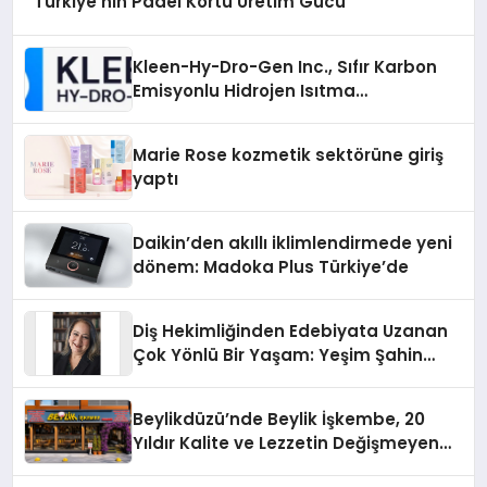
Türkiye’nin Padel Kortu Üretim Gücü
Kleen-Hy-Dro-Gen Inc., Sıfır Karbon
Emisyonlu Hidrojen Isıtma
Teknolojisinde ISO ve TSSA
Düzenleyici Onaylarını Aldı
Marie Rose kozmetik sektörüne giriş
yaptı
Daikin’den akıllı iklimlendirmede yeni
dönem: Madoka Plus Türkiye’de
Diş Hekimliğinden Edebiyata Uzanan
Çok Yönlü Bir Yaşam: Yeşim Şahin
Yaman
Beylikdüzü’nde Beylik İşkembe, 20
Yıldır Kalite ve Lezzetin Değişmeyen
Adresi