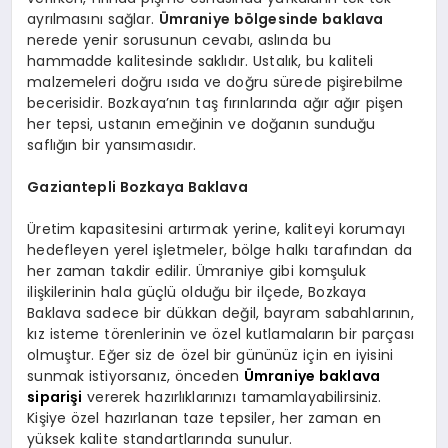
ayrılmasını sağlar.
Ümraniye bölgesinde baklava
nerede yenir sorusunun cevabı, aslında bu
hammadde kalitesinde saklıdır. Ustalık, bu kaliteli
malzemeleri doğru ısıda ve doğru sürede pişirebilme
becerisidir. Bozkaya’nın taş fırınlarında ağır ağır pişen
her tepsi, ustanın emeğinin ve doğanın sunduğu
saflığın bir yansımasıdır.
Gaziantepli Bozkaya Baklava
Üretim kapasitesini artırmak yerine, kaliteyi korumayı
hedefleyen yerel işletmeler, bölge halkı tarafından da
her zaman takdir edilir. Ümraniye gibi komşuluk
ilişkilerinin hala güçlü olduğu bir ilçede, Bozkaya
Baklava sadece bir dükkan değil, bayram sabahlarının,
kız isteme törenlerinin ve özel kutlamaların bir parçası
olmuştur. Eğer siz de özel bir gününüz için en iyisini
sunmak istiyorsanız, önceden
Ümraniye baklava
siparişi
vererek hazırlıklarınızı tamamlayabilirsiniz.
Kişiye özel hazırlanan taze tepsiler, her zaman en
yüksek kalite standartlarında sunulur.