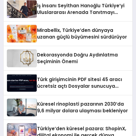
İş İnsanı Seyithan Hanoğlu Türkiye’yi
Uluslararası Arenada Tanıtmayı
Hedefliyor
Mirabellix, Türkiye’den dünyaya
uzanan güçlü büyümesini sürdürüyor
Dekorasyonda Doğru Aydınlatma
Seçiminin Önemi
Türk girişimcinin PDF sitesi 45 aracı
ücretsiz açtı Dosyalar sunucuya
gitmiyor
Küresel rinoplasti pazarının 2030’da
9,6 milyar dolara ulaşması bekleniyor
Türkiye’den küresel pazara: ShopinX,
dijital ekonomi ile gerçek dünya