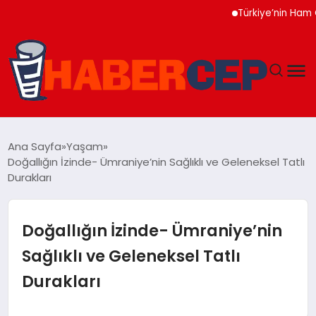
Türkiye’nin Ham Çelik Ü
YAŞAM
Ana Sayfa
Yaşam
Doğallığın İzinde- Ümraniye’nin Sağlıklı ve Geleneksel Tatlı
GÜNDEM
Durakları
TEKNOLOJI
Doğallığın İzinde- Ümraniye’nin
EĞITIM
Sağlıklı ve Geleneksel Tatlı
Durakları
SOSYAL MEDYA