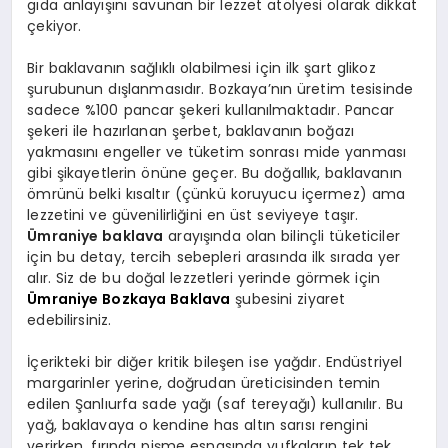
gıda anlayışını savunan bir lezzet atölyesi olarak dikkat
çekiyor.
Bir baklavanın sağlıklı olabilmesi için ilk şart glikoz
şurubunun dışlanmasıdır. Bozkaya’nın üretim tesisinde
sadece %100 pancar şekeri kullanılmaktadır. Pancar
şekeri ile hazırlanan şerbet, baklavanın boğazı
yakmasını engeller ve tüketim sonrası mide yanması
gibi şikayetlerin önüne geçer. Bu doğallık, baklavanın
ömrünü belki kısaltır (çünkü koruyucu içermez) ama
lezzetini ve güvenilirliğini en üst seviyeye taşır.
Ümraniye baklava
arayışında olan bilinçli tüketiciler
için bu detay, tercih sebepleri arasında ilk sırada yer
alır. Siz de bu doğal lezzetleri yerinde görmek için
Ümraniye Bozkaya Baklava
şubesini ziyaret
edebilirsiniz.
İçerikteki bir diğer kritik bileşen ise yağdır. Endüstriyel
margarinler yerine, doğrudan üreticisinden temin
edilen Şanlıurfa sade yağı (saf tereyağı) kullanılır. Bu
yağ, baklavaya o kendine has altın sarısı rengini
verirken, fırında pişme esnasında yufkaların tek tek