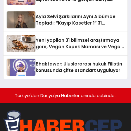
alışverişini bir araya getirmeyi
hedefliyor
Ayla Selvi Şarkılarını Aynı Albümde
Topladı: “Kayıp Kasetler 1” 31
Temmuz’da Yayında
Yeni yapilan 31 bilimsel araştırmaya
göre, Vegan Köpek Maması ve Vegan
Kedi Mamasının İyi Sindirildiğini
Ortaya Koydu
Bhaktawer: Uluslararası hukuk Filistin
konusunda çifte standart uyguluyor
Türkiye'den Dünya'ya Haberler anında cebinde..