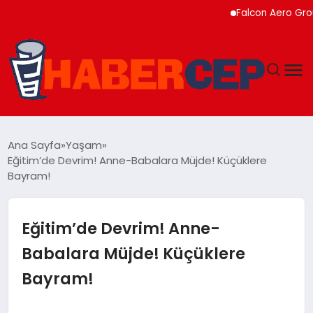
Falcon Aero Group, Kür
YAŞAM
Ana Sayfa
Yaşam
Eğitim’de Devrim! Anne-Babalara Müjde! Küçüklere
GÜNDEM
Bayram!
TEKNOLOJI
Eğitim’de Devrim! Anne-
EĞITIM
Babalara Müjde! Küçüklere
Bayram!
SOSYAL MEDYA