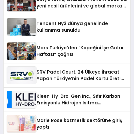
yeni nesil ürünlerini ve global marka
vizyonunu sergiledi
Tencent Hy3 dünya genelinde
kullanıma sunuldu
Mars Türkiye’den “Köpeğini İşe Götür
Haftası” çağrısı
SRV Padel Court, 24 Ülkeye İhracat
Yapan Türkiye’nin Padel Kortu Üretim
Gücü
Kleen-Hy-Dro-Gen Inc., Sıfır Karbon
Emisyonlu Hidrojen Isıtma
Teknolojisinde ISO ve TSSA
Düzenleyici Onaylarını Aldı
Marie Rose kozmetik sektörüne giriş
yaptı