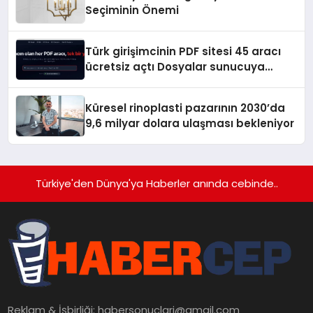
Seçiminin Önemi
Türk girişimcinin PDF sitesi 45 aracı
ücretsiz açtı Dosyalar sunucuya
gitmiyor
Küresel rinoplasti pazarının 2030’da
9,6 milyar dolara ulaşması bekleniyor
Türkiye'den Dünya'ya Haberler anında cebinde..
Reklam & İşbirliği:
habersonuclari@gmail.com