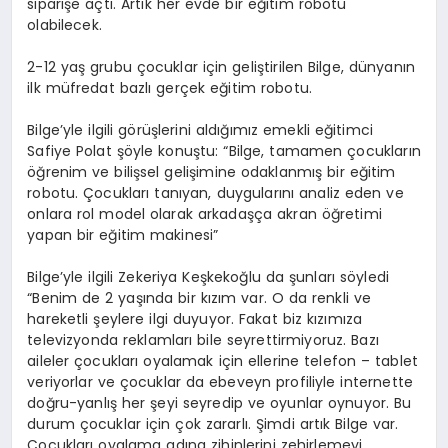
siparişe açtı. Artık her evde bir eğitim robotu
olabilecek.
2-12 yaş grubu çocuklar için geliştirilen Bilge, dünyanın
ilk müfredat bazlı gerçek eğitim robotu.
Bilge’yle ilgili görüşlerini aldığımız emekli eğitimci
Safiye Polat şöyle konuştu: “Bilge, tamamen çocukların
öğrenim ve bilişsel gelişimine odaklanmış bir eğitim
robotu. Çocukları tanıyan, duygularını analiz eden ve
onlara rol model olarak arkadaşça akran öğretimi
yapan bir eğitim makinesi”
Bilge’yle ilgili Zekeriya Keşkekoğlu da şunları söyledi
“Benim de 2 yaşında bir kızım var. O da renkli ve
hareketli şeylere ilgi duyuyor. Fakat biz kızımıza
televizyonda reklamları bile seyrettirmiyoruz. Bazı
aileler çocukları oyalamak için ellerine telefon – tablet
veriyorlar ve çocuklar da ebeveyn profiliyle internette
doğru-yanlış her şeyi seyredip ve oyunlar oynuyor. Bu
durum çocuklar için çok zararlı. Şimdi artık Bilge var.
Çocukları oyalama adına zihinlerini zehirlemeyi