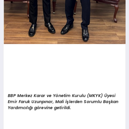
BBP
Merkez Karar ve Y
ö
netim Kurulu (MKYK)
Ü
yesi
Emir Faruk Uzunpınar,
Mali
İşlerden Sorumlu Başkan
Yardımcılığı g
ö
revine getirildi.