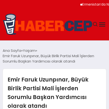
Ermenistan’da Nikol Pa
YAŞAM
Ana Sayfa
Yaşam
Emir Faruk Uzunpınar, Büyük Birlik Partisi Mali İşlerden
GÜNDEM
Sorumlu Başkan Yardımcısı olarak atandı
TEKNOLOJI
Emir Faruk Uzunpınar, Büyük
EĞITIM
Birlik Partisi Mali İşlerden
Sorumlu Başkan Yardımcısı
SOSYAL MEDYA
olarak atandı