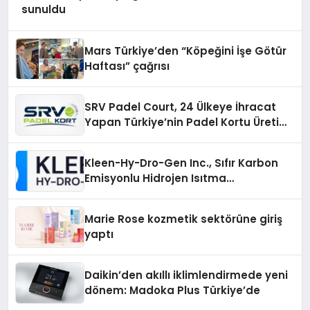
sunuldu
Mars Türkiye’den “Köpeğini İşe Götür
Haftası” çağrısı
SRV Padel Court, 24 Ülkeye İhracat
Yapan Türkiye’nin Padel Kortu Üretim
Gücü
Kleen-Hy-Dro-Gen Inc., Sıfır Karbon
Emisyonlu Hidrojen Isıtma
Teknolojisinde ISO ve TSSA
Düzenleyici Onaylarını Aldı
Marie Rose kozmetik sektörüne giriş
yaptı
Daikin’den akıllı iklimlendirmede yeni
dönem: Madoka Plus Türkiye’de