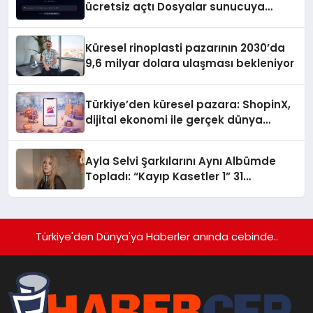
ücretsiz açtı Dosyalar sunucuya
gitmiyor
Küresel rinoplasti pazarının 2030’da
9,6 milyar dolara ulaşması bekleniyor
Türkiye’den küresel pazara: ShopinX,
dijital ekonomi ile gerçek dünya
alışverişini bir araya getirmeyi
hedefliyor
Ayla Selvi Şarkılarını Aynı Albümde
Topladı: “Kayıp Kasetler 1” 31
Temmuz’da Yayında
Türkiye'den Dünya'ya Haberler anında cebinde..