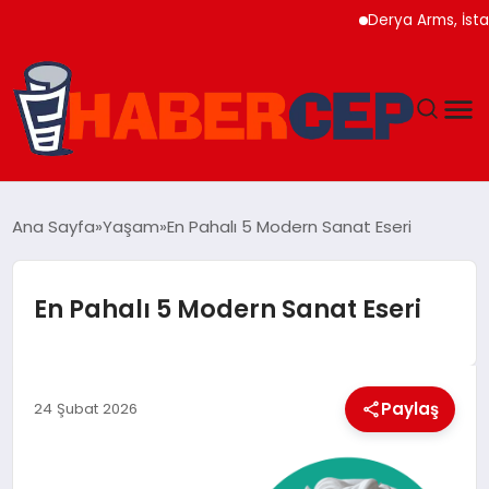
Derya Arms, İstanbul P
YAŞAM
Ana Sayfa
Yaşam
En Pahalı 5 Modern Sanat Eseri
GÜNDEM
En Pahalı 5 Modern Sanat Eseri
TEKNOLOJI
EĞITIM
Paylaş
24 Şubat 2026
SOSYAL MEDYA