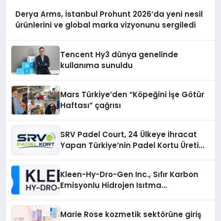
Derya Arms, İstanbul Prohunt 2026’da yeni nesil
ürünlerini ve global marka vizyonunu sergiledi
Tencent Hy3 dünya genelinde
kullanıma sunuldu
Mars Türkiye’den “Köpeğini İşe Götür
Haftası” çağrısı
SRV Padel Court, 24 Ülkeye İhracat
Yapan Türkiye’nin Padel Kortu Üretim
Gücü
Kleen-Hy-Dro-Gen Inc., Sıfır Karbon
Emisyonlu Hidrojen Isıtma
Teknolojisinde ISO ve TSSA
Düzenleyici Onaylarını Aldı
Marie Rose kozmetik sektörüne giriş