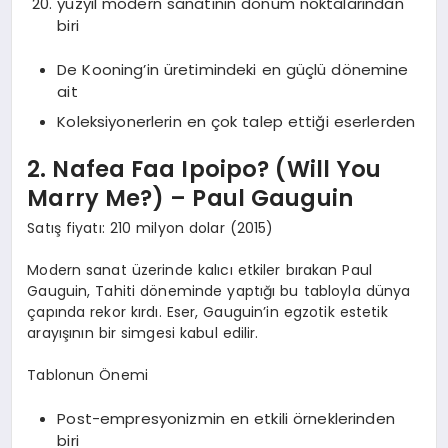
yüzyıl modern sanatının dönüm noktalarından
biri
De Kooning’in üretimindeki en güçlü dönemine
ait
Koleksiyonerlerin en çok talep ettiği eserlerden
2. Nafea Faa Ipoipo? (Will You
Marry Me?) – Paul Gauguin
Satış fiyatı: 210 milyon dolar (2015)
Modern sanat üzerinde kalıcı etkiler bırakan Paul
Gauguin, Tahiti döneminde yaptığı bu tabloyla dünya
çapında rekor kırdı. Eser, Gauguin’in egzotik estetik
arayışının bir simgesi kabul edilir.
Tablonun Önemi
Post-empresyonizmin en etkili örneklerinden
biri