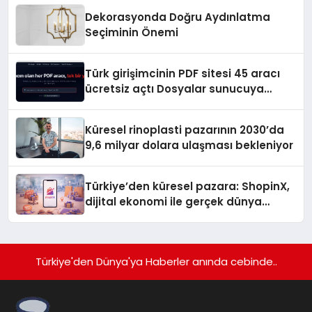
Dekorasyonda Doğru Aydınlatma
Seçiminin Önemi
Türk girişimcinin PDF sitesi 45 aracı
ücretsiz açtı Dosyalar sunucuya
gitmiyor
Küresel rinoplasti pazarının 2030’da
9,6 milyar dolara ulaşması bekleniyor
Türkiye’den küresel pazara: ShopinX,
dijital ekonomi ile gerçek dünya
alışverişini bir araya getirmeyi
hedefliyor
Türkiye'den Dünya'ya Haberler anında cebinde..