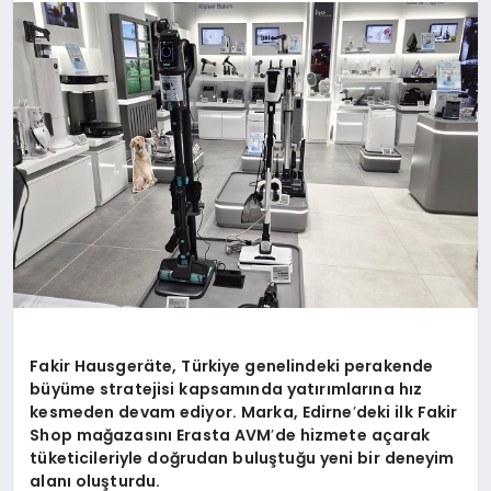
KÜLTÜREL
Fakir Hausger
äte, Türkiye genelindeki perakende
büyüme stratejisi kapsamında yatırımlarına hız
kesmeden devam ediyor. Marka, Edirne
’
deki ilk Fakir
Shop mağ
azas
ını
Erasta AVM
’
de hizmete açarak
tüketicileriyle doğrudan buluştuğu yeni bir deneyim
alanı oluşturdu.