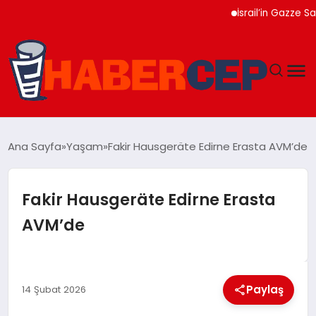
İsrail’in Gazze Saldırıl
YAŞAM
Ana Sayfa
Yaşam
Fakir Hausgeräte Edirne Erasta AVM’de
GÜNDEM
Fakir Hausgeräte Edirne Erasta
TEKNOLOJI
AVM’de
EĞITIM
SOSYAL MEDYA
Paylaş
14 Şubat 2026