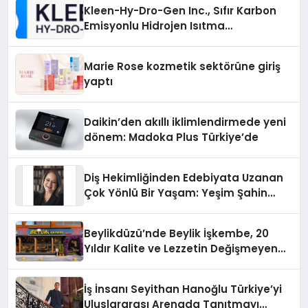
Kleen-Hy-Dro-Gen Inc., Sıfır Karbon
Emisyonlu Hidrojen Isıtma
Teknolojisinde ISO ve TSSA
Düzenleyici Onaylarını Aldı
Marie Rose kozmetik sektörüne giriş
yaptı
Daikin’den akıllı iklimlendirmede yeni
dönem: Madoka Plus Türkiye’de
Diş Hekimliğinden Edebiyata Uzanan
Çok Yönlü Bir Yaşam: Yeşim Şahin
Yaman
Beylikdüzü’nde Beylik İşkembe, 20
Yıldır Kalite ve Lezzetin Değişmeyen
Adresi
İş İnsanı Seyithan Hanoğlu Türkiye’yi
Uluslararası Arenada Tanıtmayı