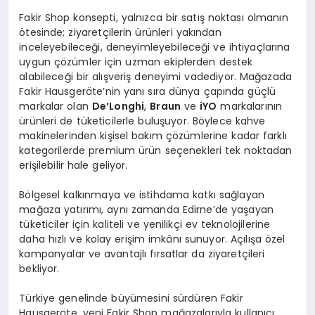
Fakir Shop konsepti, yalnızca bir satış noktası olmanın
ötesinde; ziyaretçilerin ürünleri yakından
inceleyebileceği, deneyimleyebileceği ve ihtiyaçlarına
uygun çözümler için uzman ekiplerden destek
alabileceği bir alışveriş deneyimi vadediyor. Mağazada
Fakir Hausgeräte’nin yanı sıra dünya çapında güçlü
markalar olan
De’Longhi
,
Braun
ve
iYO
markalarının
ürünleri de tüketicilerle buluşuyor. Böylece kahve
makinelerinden kişisel bakım çözümlerine kadar farklı
kategorilerde premium ürün seçenekleri tek noktadan
erişilebilir hale geliyor.
Bölgesel kalkınmaya ve istihdama katkı sağlayan
mağaza yatırımı, aynı zamanda Edirne’de yaşayan
tüketiciler için kaliteli ve yenilikçi ev teknolojilerine
daha hızlı ve kolay erişim imkânı sunuyor. Açılışa özel
kampanyalar ve avantajlı fırsatlar da ziyaretçileri
bekliyor.
Türkiye genelinde büyümesini sürdüren Fakir
Hausgeräte, yeni Fakir Shop mağazalarıyla kullanıcı