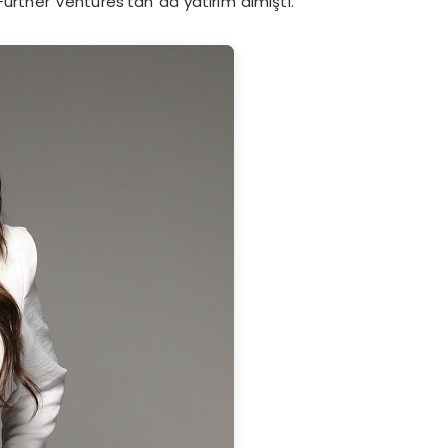
n Further Ventures’tan da yatırım almıştı.