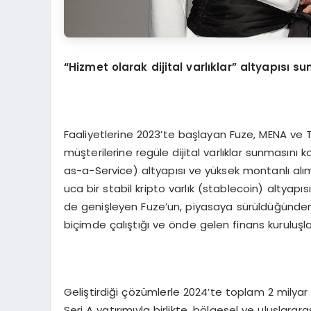
“Hizmet olarak dijital varlıklar” altyapısı s
Faaliyetlerine 2023’te başlayan Fuze, MENA ve Tü
müşterilerine regüle dijital varlıklar sunmasını k
as-a-Service) altyapısı ve yüksek montanlı alım
uca bir stabil kripto varlık (stablecoin) altyap
de genişleyen Fuze’un, piyasaya sürüldüğünden
biçimde çalıştığı ve önde gelen finans kuruluşları
Geliştirdiği çözümlerle 2024’te toplam 2 milyar 
Seri A yatırımıyla birlikte, bölgesel ve uluslara