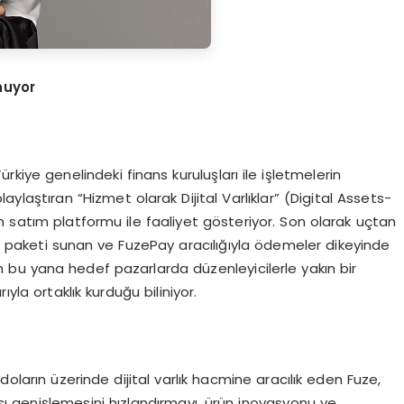
unuyor
rkiye genelindeki finans kuruluşları ile işletmelerin
olaylaştıran “Hizmet olarak Dijital Varlıklar” (Digital Assets-
 satım platformu ile faaliyet gösteriyor. Son olarak uçtan
ısı paketi sunan ve FuzePay aracılığıyla ödemeler dikeyinde
 bu yana hedef pazarlarda düzenleyicilerle yakın bir
yla ortaklık kurduğu biliniyor.
doların üzerinde dijital varlık hacmine aracılık eden Fuze,
rası genişlemesini hızlandırmayı, ürün inovasyonu ve