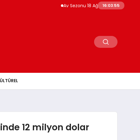
Av Sezonu 18 Ağustos’ta Açılıyor Yaban Domuzu ve
16:03:57
ÜLTÜREL
ğinde 12 milyon dolar