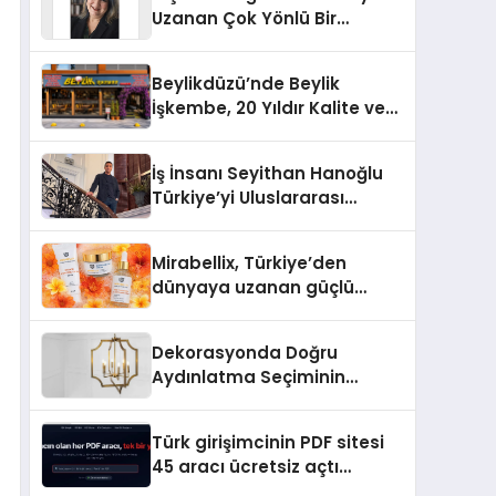
Uzanan Çok Yönlü Bir
Yaşam: Yeşim Şahin Yaman
Beylikdüzü’nde Beylik
İşkembe, 20 Yıldır Kalite ve
Lezzetin Değişmeyen Adresi
İş İnsanı Seyithan Hanoğlu
Türkiye’yi Uluslararası
Arenada Tanıtmayı
Hedefliyor
Mirabellix, Türkiye’den
dünyaya uzanan güçlü
büyümesini sürdürüyor
Dekorasyonda Doğru
Aydınlatma Seçiminin
Önemi
Türk girişimcinin PDF sitesi
45 aracı ücretsiz açtı
Dosyalar sunucuya gitmiyor