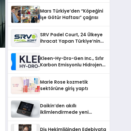
sunuldu
Mars Türkiye’den “Köpeğini
İşe Götür Haftası” çağrısı
SRV Padel Court, 24 Ülkeye
İhracat Yapan Türkiye’nin
Padel Kortu Üretim Gücü
Kleen-Hy-Dro-Gen Inc., Sıfır
Karbon Emisyonlu Hidrojen
Isıtma Teknolojisinde ISO ve
TSSA Düzenleyici Onaylarını
Marie Rose kozmetik
Aldı
sektörüne giriş yaptı
Daikin’den akıllı
iklimlendirmede yeni
dönem: Madoka Plus
Türkiye’de
Diş Hekimliğinden Edebiyata