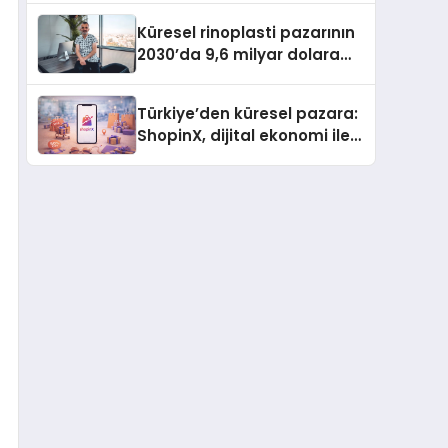
Küresel rinoplasti pazarının
2030’da 9,6 milyar dolara
ulaşması bekleniyor
Türkiye’den küresel pazara:
ShopinX, dijital ekonomi ile
gerçek dünya alışverişini bir
araya getirmeyi hedefliyor