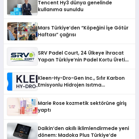
Tencent Hy3 dünya genelinde
kullanıma sunuldu
Mars Türkiye’den “Köpeğini İşe Götür
Haftası” çağrısı
SRV Padel Court, 24 Ülkeye İhracat
Yapan Türkiye’nin Padel Kortu Üretim
Gücü
Kleen-Hy-Dro-Gen Inc., Sıfır Karbon
Emisyonlu Hidrojen Isıtma
Teknolojisinde ISO ve TSSA
Düzenleyici Onaylarını Aldı
Marie Rose kozmetik sektörüne giriş
yaptı
Daikin’den akıllı iklimlendirmede yeni
dönem: Madoka Plus Türkiye’de