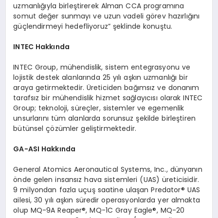
uzmanlığıyla birleştirerek Alman CCA programına
somut değer sunmayı ve uzun vadeli görev hazırlığını
güçlendirmeyi hedefliyoruz” şeklinde konuştu.
INTEC Hakkında
INTEC Group, mühendislik, sistem entegrasyonu ve
lojistik destek alanlarında 25 yılı aşkın uzmanlığı bir
araya getirmektedir. Üreticiden bağımsız ve donanım
tarafsız bir mühendislik hizmet sağlayıcısı olarak INTEC
Group; teknoloji, süreçler, sistemler ve egemenlik
unsurlarını tüm alanlarda sorunsuz şekilde birleştiren
bütünsel çözümler geliştirmektedir.
GA-ASI Hakkında
General Atomics Aeronautical Systems, Inc., dünyanın
önde gelen insansız hava sistemleri (UAS) üreticisidir.
9 milyondan fazla uçuş saatine ulaşan Predator® UAS
ailesi, 30 yılı aşkın süredir operasyonlarda yer almakta
olup MQ-9A Reaper®, MQ-1C Gray Eagle®, MQ-20