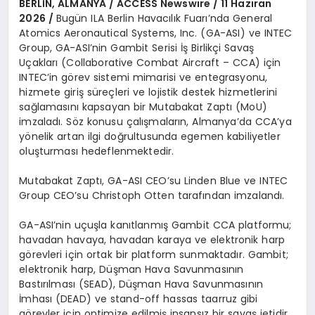
BERLİN, ALMANYA / ACCESS Newswire / 11 Haziran
2026 /
Bugün ILA Berlin Havacılık Fuarı’nda General
Atomics Aeronautical Systems, Inc. (GA-ASI) ve INTEC
Group, GA-ASI’nin Gambit Serisi İş Birlikçi Savaş
Uçakları (Collaborative Combat Aircraft – CCA) için
INTEC’in görev sistemi mimarisi ve entegrasyonu,
hizmete giriş süreçleri ve lojistik destek hizmetlerini
sağlamasını kapsayan bir Mutabakat Zaptı (MoU)
imzaladı. Söz konusu çalışmaların, Almanya’da CCA’ya
yönelik artan ilgi doğrultusunda egemen kabiliyetler
oluşturması hedeflenmektedir.
Mutabakat Zaptı, GA-ASI CEO’su Linden Blue ve INTEC
Group CEO’su Christoph Otten tarafından imzalandı.
GA-ASI’nin uçuşla kanıtlanmış Gambit CCA platformu;
havadan havaya, havadan karaya ve elektronik harp
görevleri için ortak bir platform sunmaktadır. Gambit;
elektronik harp, Düşman Hava Savunmasının
Bastırılması (SEAD), Düşman Hava Savunmasının
İmhası (DEAD) ve stand-off hassas taarruz gibi
görevler için optimize edilmiş insansız bir savaş jetidir