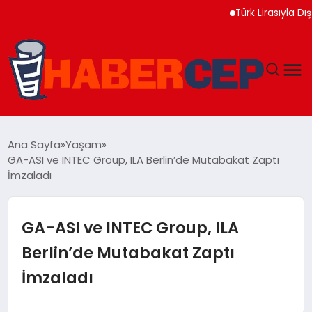
Türk Lirasıyla Dış Ticar
YAŞAM
Ana Sayfa
Yaşam
GA-ASI ve INTEC Group, ILA Berlin’de Mutabakat Zaptı
GÜNDEM
İmzaladı
TEKNOLOJI
GA-ASI ve INTEC Group, ILA
EĞITIM
Berlin’de Mutabakat Zaptı
İmzaladı
SOSYAL MEDYA