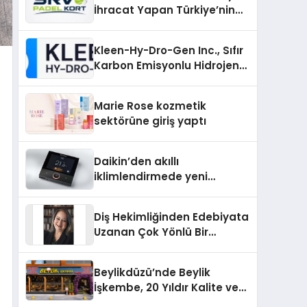
İhracat Yapan Türkiye’nin
Padel Kortu Üretim Gücü
Kleen-Hy-Dro-Gen Inc., Sıfır
Karbon Emisyonlu Hidrojen
Isıtma Teknolojisinde ISO ve
TSSA Düzenleyici Onaylarını
Marie Rose kozmetik
Aldı
sektörüne giriş yaptı
Daikin’den akıllı
iklimlendirmede yeni
dönem: Madoka Plus
Türkiye’de
Diş Hekimliğinden Edebiyata
Uzanan Çok Yönlü Bir
Yaşam: Yeşim Şahin Yaman
Beylikdüzü’nde Beylik
İşkembe, 20 Yıldır Kalite ve
Lezzetin Değişmeyen Adresi