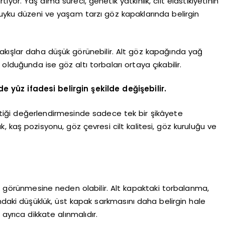
yor. Yaş alma süreci, genetik yatkınlık, cilt elastikiyetinin
 uyku düzeni ve yaşam tarzı göz kapaklarında belirgin
akışlar daha düşük görünebilir. Alt göz kapağında yağ
lduğunda ise göz altı torbaları ortaya çıkabilir.
e yüz ifadesi belirgin şekilde değişebilir.
tiği değerlendirmesinde sadece tek bir şikâyete
k, kaş pozisyonu, göz çevresi cilt kalitesi, göz kuruluğu ve
ük görünmesine neden olabilir. Alt kapaktaki torbalanma,
ndaki düşüklük, üst kapak sarkmasını daha belirgin hale
ayrıca dikkate alınmalıdır.