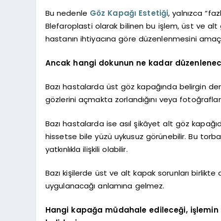
Bu nedenle
Göz Kapağı Estetiği
, yalnızca “fa
Blefaroplasti olarak bilinen bu işlem, üst ve a
hastanın ihtiyacına göre düzenlenmesini amaçl
Ancak hangi dokunun ne kadar düzenleneceğ
Bazı hastalarda üst göz kapağında belirgin deri fa
gözlerini açmakta zorlandığını veya fotoğrafla
Bazı hastalarda ise asıl şikâyet alt göz kapağıdı
hissetse bile yüzü uykusuz görünebilir. Bu to
yatkınlıkla ilişkili olabilir.
Bazı kişilerde üst ve alt kapak sorunları birlikte
uygulanacağı anlamına gelmez.
Hangi kapağa müdahale edileceği, işlemin