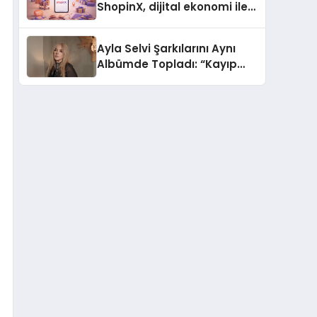
ShopinX, dijital ekonomi ile
gerçek dünya alışverişini bir
araya getirmeyi hedefliyor
Ayla Selvi Şarkılarını Aynı
Albümde Topladı: “Kayıp
Kasetler 1” 31 Temmuz’da
Yayında