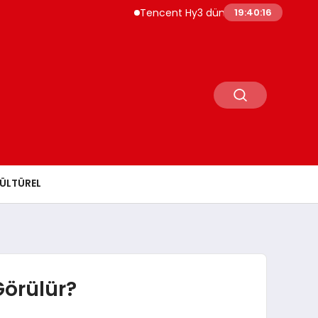
Tencent Hy3 dünya genelinde kullanıma sun
19:40:17
ÜLTÜREL
Görülür?