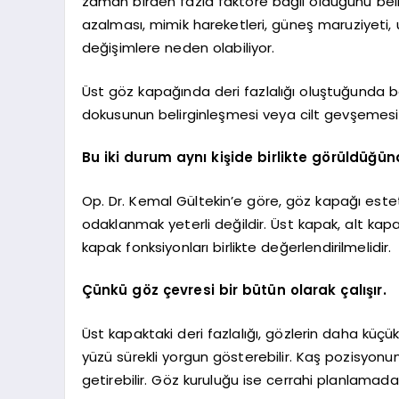
zaman birden fazla faktöre bağlı olduğunu belirti
azalması, mimik hareketleri, güneş maruziyeti,
değişimlere neden olabiliyor.
Üst göz kapağında deri fazlalığı oluştuğunda b
dokusunun belirginleşmesi veya cilt gevşemesi o
Bu iki durum aynı kişide birlikte görüldüğünd
Op. Dr. Kemal Gültekin’e göre, göz kapağı este
odaklanmak yeterli değildir. Üst kapak, alt kapa
kapak fonksiyonları birlikte değerlendirilmelidir.
Çünkü göz çevresi bir bütün olarak çalışır.
Üst kapaktaki deri fazlalığı, gözlerin daha küç
yüzü sürekli yorgun gösterebilir. Kaş pozisyonu
getirebilir. Göz kuruluğu ise cerrahi planlamada 