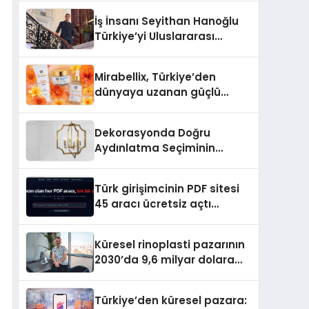
İş İnsanı Seyithan Hanoğlu
Türkiye’yi Uluslararası
Arenada Tanıtmayı
Hedefliyor
Mirabellix, Türkiye’den
dünyaya uzanan güçlü
büyümesini sürdürüyor
Dekorasyonda Doğru
Aydınlatma Seçiminin
Önemi
Türk girişimcinin PDF sitesi
45 aracı ücretsiz açtı
Dosyalar sunucuya gitmiyor
Küresel rinoplasti pazarının
2030’da 9,6 milyar dolara
ulaşması bekleniyor
Türkiye’den küresel pazara: