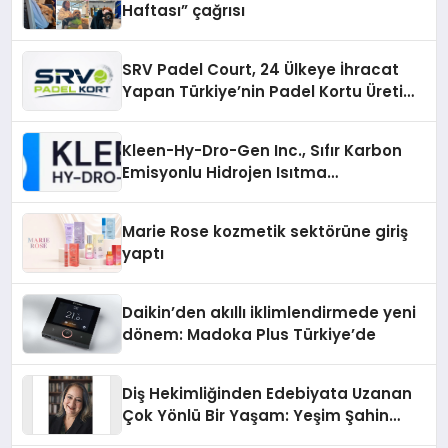
Haftası” çağrısı
SRV Padel Court, 24 Ülkeye İhracat
Yapan Türkiye’nin Padel Kortu Üretim
Gücü
Kleen-Hy-Dro-Gen Inc., Sıfır Karbon
Emisyonlu Hidrojen Isıtma
Teknolojisinde ISO ve TSSA
Düzenleyici Onaylarını Aldı
Marie Rose kozmetik sektörüne giriş
yaptı
Daikin’den akıllı iklimlendirmede yeni
dönem: Madoka Plus Türkiye’de
Diş Hekimliğinden Edebiyata Uzanan
Çok Yönlü Bir Yaşam: Yeşim Şahin
Yaman