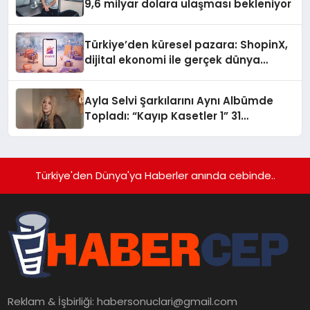
9,6 milyar dolara ulaşması bekleniyor
Türkiye’den küresel pazara: ShopinX,
dijital ekonomi ile gerçek dünya
alışverişini bir araya getirmeyi
hedefliyor
Ayla Selvi Şarkılarını Aynı Albümde
Topladı: “Kayıp Kasetler 1” 31
Temmuz’da Yayında
Türkiye'den Dünya'ya Haberler anında cebinde..
Reklam & İşbirliği:
habersonuclari@gmail.com