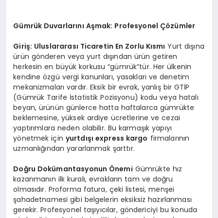
Gümrük Duvarlarını Aşmak: Profesyonel Çözümler
Giriş: Uluslararası Ticaretin En Zorlu Kısmı
Yurt dışına
ürün gönderen veya yurt dışından ürün getiren
herkesin en büyük korkusu “gümrük”tür. Her ülkenin
kendine özgü vergi kanunları, yasakları ve denetim
mekanizmaları vardır. Eksik bir evrak, yanlış bir GTİP
(Gümrük Tarife İstatistik Pozisyonu) kodu veya hatalı
beyan, ürünün günlerce hatta haftalarca gümrükte
beklemesine, yüksek ardiye ücretlerine ve cezai
yaptırımlara neden olabilir. Bu karmaşık yapıyı
yönetmek için
yurtdışı express kargo
firmalarının
uzmanlığından yararlanmak şarttır.
Doğru Dokümantasyonun Önemi
Gümrükte hız
kazanmanın ilk kuralı, evrakların tam ve doğru
olmasıdır. Proforma fatura, çeki listesi, menşei
şahadetnamesi gibi belgelerin eksiksiz hazırlanması
gerekir. Profesyonel taşıyıcılar, göndericiyi bu konuda