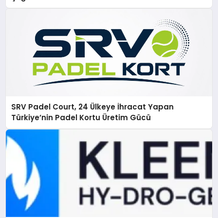
SRV Padel Court, 24 Ülkeye İhracat Yapan
Türkiye’nin Padel Kortu Üretim Gücü