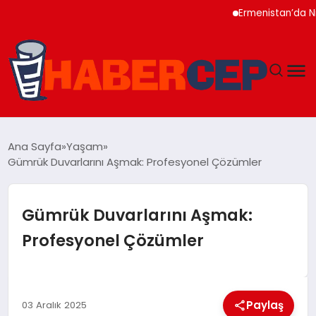
Ermenistan’da Nikol 
YAŞAM
Ana Sayfa
Yaşam
Gümrük Duvarlarını Aşmak: Profesyonel Çözümler
GÜNDEM
TEKNOLOJI
Gümrük Duvarlarını Aşmak:
Profesyonel Çözümler
EĞITIM
SOSYAL MEDYA
Paylaş
03 Aralık 2025