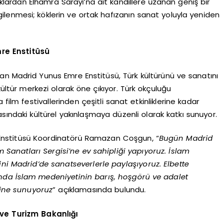
ıklardan Elhamra Sarayı’na ait kandillere uzanan geniş bir
gilenmesi; köklerin ve ortak hafızanın sanat yoluyla yeniden
re Enstitüsü
pan Madrid Yunus Emre Enstitüsü, Türk kültürünü ve sanatını
kültür merkezi olarak öne çıkıyor. Türk okçuluğu
film festivallerinden çeşitli sanat etkinliklerine kadar
rasındaki kültürel yakınlaşmaya düzenli olarak katkı sunuyor.
 Enstitüsü Koordinatörü Ramazan Coşgun, “
Bugün Madrid
Sanatları Sergisi’ne ev sahipliği yapıyoruz. İslam
ini Madrid’de sanatseverlerle paylaşıyoruz. Elbette
anda İslam medeniyetinin barış, hoşgörü ve adalet
tine sunuyoruz
” açıklamasında bulundu.
ve Turizm Bakanlığı