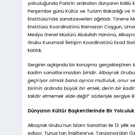
yolculuğunda Paris’in ardından dünyanın köklü k
Perşembe günü Kültür ve Turizm Bakanlığı ve Y
Enstitüsü’nde sanatseverleri ağırladı. Törene 
Enstitüsü Koordinatörü Ramazan Coşgun, Limak
Medya Genel Müdürü Abdullah Hanönü, Albayra
Grubu Kurumsal İletişim Koordinatörü Esad Sivri
katıldı.
Serginin açılışında bir konuşma gerçekleştiren M
kadim sanatlarımızdan biridir. Albayrak Grubu 
geçiriyor olmak bana ayrıca mutluluk, onur ve 
birinin ardında büyük bir emek, derin bir kad
takdir etmemek elde değil
” sözleriyle sergiye 
Dünyanın Kültür Başkentlerinde Bir Yolculuk
Albayrak Grubu’nun İslam Sanatları ile 12 yıllık
ediyor. Tunus’tan İngiltere’ye, Tanzanya’dan Öz