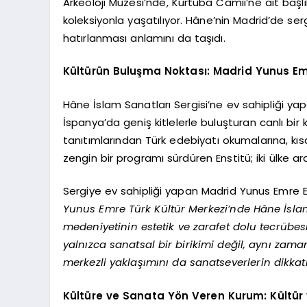
Arkeoloji Müzesi’nde, Kurtuba Camii’ne ait başl
koleksiyonla yaşatılıyor. Hâne’nin Madrid’de ser
hatırlanması anlamını da taşıdı.
Kültürün Buluşma Noktası: Madrid Yunus Em
Hâne İslam Sanatları Sergisi’ne ev sahipliği ya
İspanya’da geniş kitlelerle buluşturan canlı bir 
tanıtımlarından Türk edebiyatı okumalarına, kısa 
zengin bir programı sürdüren Enstitü; iki ülke a
Sergiye ev sahipliği yapan Madrid Yunus Emre
Yunus Emre Türk Kültür Merkezi’nde Hâne İslam 
medeniyetinin estetik ve zarafet dolu tecrübes
yalnızca sanatsal bir birikimi değil, aynı zam
merkezli yaklaşımını da sanatseverlerin dikka
Kültüre ve Sanata Yön Veren Kurum: Kültür 