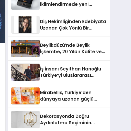
iklimlendirmede yeni
dönem: Madoka Plus
Türkiye’de
Diş Hekimliğinden Edebiyata
Uzanan Çok Yönlü Bir
Yaşam: Yeşim Şahin Yaman
Beylikdüzü’nde Beylik
İşkembe, 20 Yıldır Kalite ve
Lezzetin Değişmeyen Adresi
İş İnsanı Seyithan Hanoğlu
Türkiye’yi Uluslararası
Arenada Tanıtmayı
Hedefliyor
Mirabellix, Türkiye’den
dünyaya uzanan güçlü
büyümesini sürdürüyor
Dekorasyonda Doğru
Aydınlatma Seçiminin
Önemi