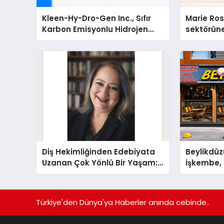
Kleen-Hy-Dro-Gen Inc., Sıfır
Marie Ro
Karbon Emisyonlu Hidrojen
sektörüne
Isıtma Teknolojisinde ISO ve
TSSA Düzenleyici Onaylarını
Aldı
Diş Hekimliğinden Edebiyata
Beylikdüz
Uzanan Çok Yönlü Bir Yaşam:
İşkembe, 2
Yeşim Şahin Yaman
Lezzetin 
Türkiye'den Dünya'ya Haberler anında cebinde..