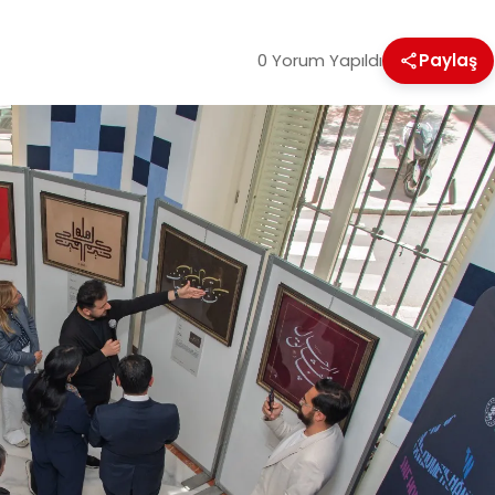
0 Yorum Yapıldı
Paylaş