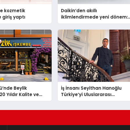
se kozmetik
Daikin’den akıllı
 giriş yaptı
iklimlendirmede yeni dönem:
Madoka Plus Türkiye’de
ü’nde Beylik
İş İnsanı Seyithan Hanoğlu
0 Yıldır Kalite ve
Türkiye’yi Uluslararası
Değişmeyen Adresi
Arenada Tanıtmayı Hedefliyo