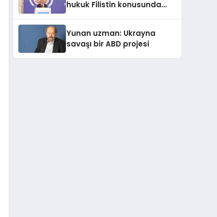
hukuk Filistin konusunda
çifte standart uyguluyor
Yunan uzman: Ukrayna
savaşı bir ABD projesi