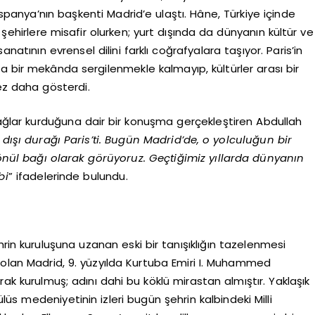
İspanya’nın başkenti Madrid’e ulaştı. Hâne, Türkiye içinde
 şehirlere misafir olurken; yurt dışında da dünyanın kültür ve
natının evrensel dilini farklı coğrafyalara taşıyor. Paris’in
a bir mekânda sergilenmekle kalmayıp, kültürler arası bir
z daha gösterdi.
bağlar kurduğuna dair bir konuşma gerçekleştiren Abdullah
urt dışı durağı Paris’ti. Bugün Madrid’de, o yolculuğun bir
nül bağı olarak görüyoruz. Geçtiğimiz yıllarda dünyanın
bi
” ifadelerinde bulundu.
rin kuruluşuna uzanan eski bir tanışıklığın tazelenmesi
 olan Madrid, 9. yüzyılda Kurtuba Emiri I. Muhammed
rak kurulmuş; adını dahi bu köklü mirastan almıştır. Yaklaşık
üs medeniyetinin izleri bugün şehrin kalbindeki Milli