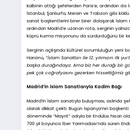
kalbinin attığı şehirlerden Paris’e, ardından da 
İstanbul, Şanlıurfa, Mersin ve Trabzon gibi köklü
sanat başkentlerini birer birer dolaşarak İslam sa
ardından Madrid’e uzanan rota, serginin yalnızc
köprü kurma misyonunu da sürdürdüğünü bir ke
Serginin açılışında kültürel sorumluluğun yeni 
Hanönü, “
İslam Sanatları ile 12. yılımızın ilk y
başka durağındayız. Ama biz her durağı bir gö
pek çok coğrafyasını gezerken hissettiğimiz gi
Madrid’in İslam Sanatlarıyla Kadim Bağı
Madrid’in İslam sanatıyla buluşması, aslında şeh
olarak dikkat çekti. Bugün İspanya’nın başkenti
döneminde “Mayrit” adıyla bir Endülüs hisarı ola
700 yıl boyunca İber Yarımadası’nda süren Endül