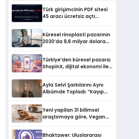
Türk girişimcinin PDF sitesi
45 aracı ücretsiz açtı
Dosyalar sunucuya gitmiyor
Küresel rinoplasti pazarının
2030’da 9,6 milyar dolara
ulaşması bekleniyor
Türkiye’den küresel pazara:
ShopinX, dijital ekonomi ile
gerçek dünya alışverişini bir
araya getirmeyi hedefliyor
Ayla Selvi Şarkılarını Aynı
Albümde Topladı: “Kayıp
Kasetler 1” 31 Temmuz’da
Yayında
Yeni yapilan 31 bilimsel
araştırmaya göre, Vegan
Köpek Maması ve Vegan
Kedi Mamasının İyi
Bhaktawer: Uluslararası
Sindirildiğini Ortaya Koydu