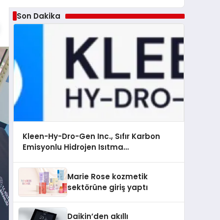
Son Dakika
Kleen-Hy-Dro-Gen Inc., Sıfır Karbon
Emisyonlu Hidrojen Isıtma
Teknolojisinde ISO ve TSSA Düzenleyici
Onaylarını Aldı
Marie Rose kozmetik
sektörüne giriş yaptı
Daikin’den akıllı