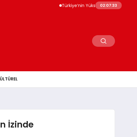
Türkiye’nin Yüksek Teknolojili Ürün İhracatı 56
02:07:34
ÜLTÜREL
n İzinde