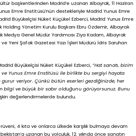
ültür başkentlerinden Madrid’e uzanan Albayrak, 11 Haziran
unus Emre Enstitüsü’nün destekleriyle Madrid Yunus Emre
Madrid Büyükelçisi Nüket Küçükel Ezberci, Madrid Yunus Emre
 Holding Yönetim Kurulu Başkanı Ebru Özdemir, Albayrak
k Medya Genel Müdür Yardımcısı Ziya Kadam, Albayrak
 ve Yeni Şafak Gazetesi Yazı İşleri Müdürü İdris Saruhan
adrid Büyükelçisi Nüket Küçükel Ezberci, “
Hat sanatı, bizim
ve Yunus Emre Enstitüsü ile birlikte bu sergiyi hayata
gurur veriyor. Çünkü bütün eserleri gezdiğinizde, her
im bilgi ve büyük bir sabır olduğunu görüyorsunuz. Bunu
ilişkin değerlendirmelerde bulundu.
 serüveni, 4 kıta ve onlarca ülkede karşılık bulmaya devam
bekistan’a uzanan bu yolculuk, 12. yılında önce sanatın