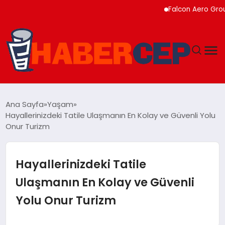
Falcon Aero Group, Küre
YAŞAM
Ana Sayfa
Yaşam
Hayallerinizdeki Tatile Ulaşmanın En Kolay ve Güvenli Yolu
GÜNDEM
Onur Turizm
TEKNOLOJI
Hayallerinizdeki Tatile
EĞITIM
Ulaşmanın En Kolay ve Güvenli
Yolu Onur Turizm
SOSYAL MEDYA