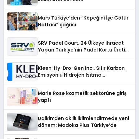
Mars Türkiye’den “Köpeğini İşe Götür
Haftası” çağrısı
SRV Padel Court, 24 Ülkeye İhracat
Yapan Türkiye’nin Padel Kortu Üretim
Gücü
Kleen-Hy-Dro-Gen Inc., Sıfır Karbon
Emisyonlu Hidrojen Isıtma
Teknolojisinde ISO ve TSSA
Düzenleyici Onaylarını Aldı
Marie Rose kozmetik sektörüne giriş
yaptı
Daikin’den akıllı iklimlendirmede yeni
dönem: Madoka Plus Türkiye’de