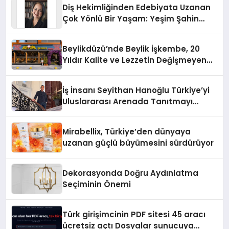
Diş Hekimliğinden Edebiyata Uzanan
Çok Yönlü Bir Yaşam: Yeşim Şahin
Yaman
Beylikdüzü’nde Beylik İşkembe, 20
Yıldır Kalite ve Lezzetin Değişmeyen
Adresi
İş İnsanı Seyithan Hanoğlu Türkiye’yi
Uluslararası Arenada Tanıtmayı
Hedefliyor
Mirabellix, Türkiye’den dünyaya
uzanan güçlü büyümesini sürdürüyor
Dekorasyonda Doğru Aydınlatma
Seçiminin Önemi
Türk girişimcinin PDF sitesi 45 aracı
ücretsiz açtı Dosyalar sunucuya