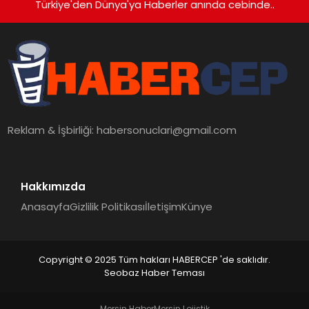
Türkiye'den Dünya'ya Haberler anında cebinde..
Reklam & İşbirliği:
habersonuclari@gmail.com
Hakkımızda
Anasayfa
Gizlilik Politikası
İletişim
Künye
Copyright © 2025 Tüm hakları HABERCEP 'de saklıdır.
Seobaz Haber Teması
Mersin Haber
Mersin Lojistik