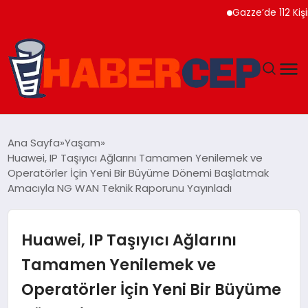
Gazze’de 112 Kişinin Na
YAŞAM
Ana Sayfa
Yaşam
Huawei, IP Taşıyıcı Ağlarını Tamamen Yenilemek ve
GÜNDEM
Operatörler İçin Yeni Bir Büyüme Dönemi Başlatmak
Amacıyla NG WAN Teknik Raporunu Yayınladı
TEKNOLOJI
Huawei, IP Taşıyıcı Ağlarını
EĞITIM
Tamamen Yenilemek ve
SOSYAL MEDYA
Operatörler İçin Yeni Bir Büyüme