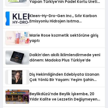
Yapan Türkiye’nin Padel Kortu Üretim
Gücü
Kleen-Hy-Dro-Gen Inc., Sıfır Karbon
Emisyonlu Hidrojen Isıtma
Teknolojisinde ISO ve TSSA
Düzenleyici Onaylarını Aldı
Marie Rose kozmetik sektörüne giriş
yaptı
Daikin’den akıllı iklimlendirmede yeni
dönem: Madoka Plus Türkiye’de
Diş Hekimliğinden Edebiyata Uzanan
Çok Yönlü Bir Yaşam: Yeşim Şahin
Yaman
Beylikdüzü’nde Beylik İşkembe, 20
Yıldır Kalite ve Lezzetin Değişmeyen
Adresi