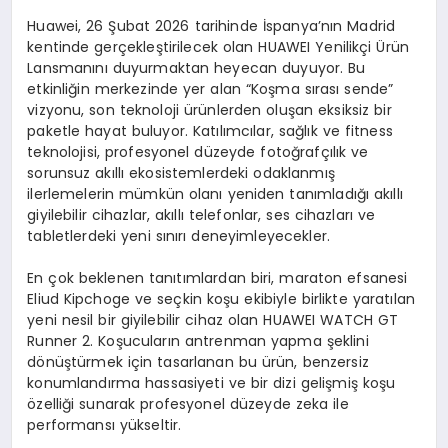
Huawei, 26 Şubat 2026 tarihinde İspanya’nın Madrid
kentinde gerçekleştirilecek olan HUAWEI Yenilikçi Ürün
Lansmanını duyurmaktan heyecan duyuyor. Bu
etkinliğin merkezinde yer alan “Koşma sırası sende”
vizyonu, son teknoloji ürünlerden oluşan eksiksiz bir
paketle hayat buluyor. Katılımcılar, sağlık ve fitness
teknolojisi, profesyonel düzeyde fotoğrafçılık ve
sorunsuz akıllı ekosistemlerdeki odaklanmış
ilerlemelerin mümkün olanı yeniden tanımladığı akıllı
giyilebilir cihazlar, akıllı telefonlar, ses cihazları ve
tabletlerdeki yeni sınırı deneyimleyecekler.
En çok beklenen tanıtımlardan biri, maraton efsanesi
Eliud Kipchoge ve seçkin koşu ekibiyle birlikte yaratılan
yeni nesil bir giyilebilir cihaz olan HUAWEI WATCH GT
Runner 2. Koşucuların antrenman yapma şeklini
dönüştürmek için tasarlanan bu ürün, benzersiz
konumlandırma hassasiyeti ve bir dizi gelişmiş koşu
özelliği sunarak profesyonel düzeyde zeka ile
performansı yükseltir.