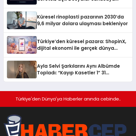
gitmiyor
Küresel rinoplasti pazarının 2030’da
9,6 milyar dolara ulaşması bekleniyor
Türkiye’den küresel pazara: ShopinX,
dijital ekonomi ile gerçek dünya
alışverişini bir araya getirmeyi
hedefliyor
Ayla Selvi Şarkılarını Aynı Albümde
Topladı: “Kayıp Kasetler 1” 31
Temmuz’da Yayında
Türkiye'den Dünya'ya Haberler anında cebinde..