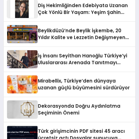
Diş Hekimliğinden Edebiyata Uzanan
Çok Yönlü Bir Yaşam: Yeşim Şahin
Yaman
Beylikdüzü’nde Beylik İşkembe, 20
Yıldır Kalite ve Lezzetin Değişmeyen
Adresi
İş İnsanı Seyithan Hanoğlu Türkiye’yi
Uluslararası Arenada Tanıtmayı
Hedefliyor
Mirabellix, Türkiye’den dünyaya
uzanan güçlü büyümesini sürdürüyor
Dekorasyonda Doğru Aydınlatma
Seçiminin Önemi
Türk girişimcinin PDF sitesi 45 aracı
ücretsiz açtı Dosyalar sunucuya