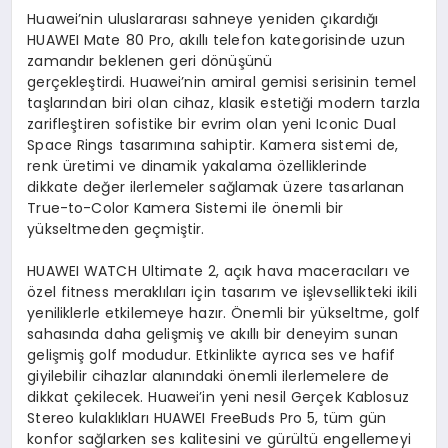
Huawei’nin uluslararası sahneye yeniden çıkardığı
HUAWEI Mate 80 Pro, akıllı telefon kategorisinde uzun
zamandır beklenen geri dönüşünü
gerçekleştirdi. Huawei’nin amiral gemisi serisinin temel
taşlarından biri olan cihaz, klasik estetiği modern tarzla
zarifleştiren sofistike bir evrim olan yeni Iconic Dual
Space Rings tasarımına sahiptir. Kamera sistemi de,
renk üretimi ve dinamik yakalama özelliklerinde
dikkate değer ilerlemeler sağlamak üzere tasarlanan
True-to-Color Kamera Sistemi ile önemli bir
yükseltmeden geçmiştir.
HUAWEI WATCH Ultimate 2, açık hava maceracıları ve
özel fitness meraklıları için tasarım ve işlevsellikteki ikili
yeniliklerle etkilemeye hazır. Önemli bir yükseltme, golf
sahasında daha gelişmiş ve akıllı bir deneyim sunan
gelişmiş golf modudur. Etkinlikte ayrıca ses ve hafif
giyilebilir cihazlar alanındaki önemli ilerlemelere de
dikkat çekilecek. Huawei’in yeni nesil Gerçek Kablosuz
Stereo kulaklıkları HUAWEI FreeBuds Pro 5, tüm gün
konfor sağlarken ses kalitesini ve gürültü engellemeyi