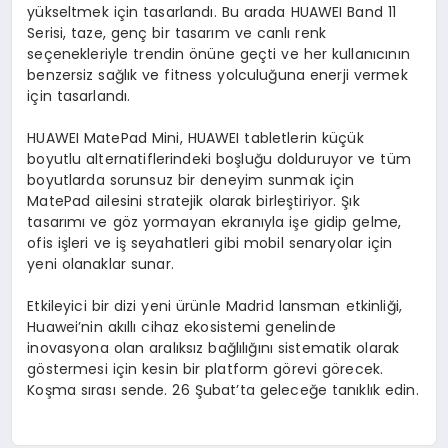
yükseltmek için tasarlandı. Bu arada HUAWEI Band 11
Serisi, taze, genç bir tasarım ve canlı renk
seçenekleriyle trendin önüne geçti ve her kullanıcının
benzersiz sağlık ve fitness yolculuğuna enerji vermek
için tasarlandı.
HUAWEI MatePad Mini, HUAWEI tabletlerin küçük
boyutlu alternatiflerindeki boşluğu dolduruyor ve tüm
boyutlarda sorunsuz bir deneyim sunmak için
MatePad ailesini stratejik olarak birleştiriyor. Şık
tasarımı ve göz yormayan ekranıyla işe gidip gelme,
ofis işleri ve iş seyahatleri gibi mobil senaryolar için
yeni olanaklar sunar.
Etkileyici bir dizi yeni ürünle Madrid lansman etkinliği,
Huawei’nin akıllı cihaz ekosistemi genelinde
inovasyona olan aralıksız bağlılığını sistematik olarak
göstermesi için kesin bir platform görevi görecek.
Koşma sırası sende. 26 Şubat’ta geleceğe tanıklık edin.