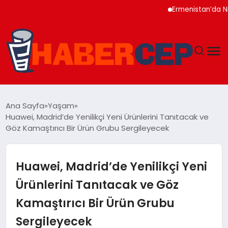
Ermenistan’da Nikol 
YAŞAM
Ana Sayfa
Yaşam
Huawei, Madrid’de Yenilikçi Yeni Ürünlerini Tanıtacak ve
GÜNDEM
Göz Kamaştırıcı Bir Ürün Grubu Sergileyecek
TEKNOLOJI
Huawei, Madrid’de Yenilikçi Yeni
EĞITIM
Ürünlerini Tanıtacak ve Göz
Kamaştırıcı Bir Ürün Grubu
SOSYAL MEDYA
Sergileyecek