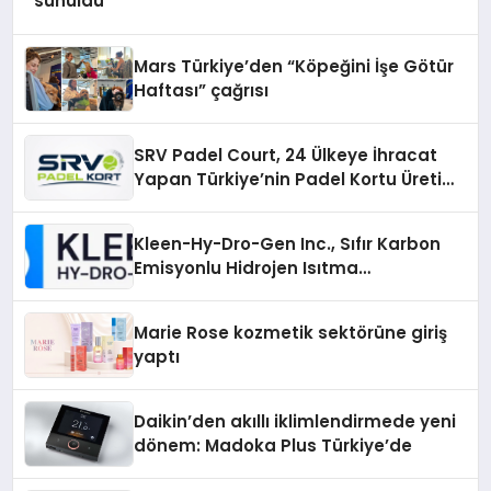
sunuldu
Mars Türkiye’den “Köpeğini İşe Götür
Haftası” çağrısı
SRV Padel Court, 24 Ülkeye İhracat
Yapan Türkiye’nin Padel Kortu Üretim
Gücü
Kleen-Hy-Dro-Gen Inc., Sıfır Karbon
Emisyonlu Hidrojen Isıtma
Teknolojisinde ISO ve TSSA
Düzenleyici Onaylarını Aldı
Marie Rose kozmetik sektörüne giriş
yaptı
Daikin’den akıllı iklimlendirmede yeni
dönem: Madoka Plus Türkiye’de