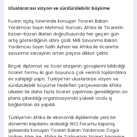
Uluslararası vizyon ve sürdürülebilir büyüme
Fuarın açılış töreninde konuşan Ticaret Bakan
Yardımcısı Sayın Mahmut Gürcan, Afrika ile Ticaretin
Kazan-Kazan ilkeleri doğrultusunda her geçen gün
artış gösterdiğinin altını çizdi. Milli Savunma Bakan
Yardımcısı Sayın Salih Ayhan ise Afrika ile ticarette
savunma sanayinin artan payına dikkat çektir.
Birçok diplomat ve ticari ataşenin görüşlerini bildirdiği
ticaret formu iki gün boyunca çok verimli toplantılara
ev sahipliği yaptı. Türkiye’nin uluslararası vizyon ve
sürdürülebilir büyüme hedefleri çerçevesinde Afrika
ülkeleri ile daha fazla ticaret yapılması gerekliliğinin ön
plana çıkarıldığı organizasyonda yüksek cirolu iş
bağlantıları da yapıldı.
Türkiye’nin Afrika ile ekonomik ilişkilerinde yeni bir
dönemin kapılarını araladığı WCI Forumu kapanış
galasında konuşan Ticaret Bakan Yardımcısı Özgür
Volkan Ağar ise, Afrika ile Türkiye’nin ticaret hacmine