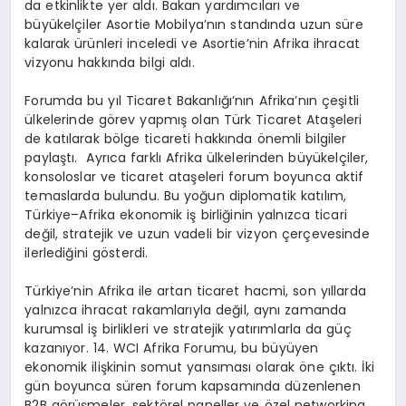
da etkinlikte yer aldı. Bakan yardımcıları ve
büyükelçiler Asortie Mobilya’nın standında uzun süre
kalarak ürünleri inceledi ve Asortie’nin Afrika ihracat
vizyonu hakkında bilgi aldı.
Forumda bu yıl Ticaret Bakanlığı’nın Afrika’nın çeşitli
ülkelerinde görev yapmış olan Türk Ticaret Ataşeleri
de katılarak bölge ticareti hakkında önemli bilgiler
paylaştı. Ayrıca farklı Afrika ülkelerinden büyükelçiler,
konsoloslar ve ticaret ataşeleri forum boyunca aktif
temaslarda bulundu. Bu yoğun diplomatik katılım,
Türkiye–Afrika ekonomik iş birliğinin yalnızca ticari
değil, stratejik ve uzun vadeli bir vizyon çerçevesinde
ilerlediğini gösterdi.
Türkiye’nin Afrika ile artan ticaret hacmi, son yıllarda
yalnızca ihracat rakamlarıyla değil, aynı zamanda
kurumsal iş birlikleri ve stratejik yatırımlarla da güç
kazanıyor. 14. WCI Afrika Forumu, bu büyüyen
ekonomik ilişkinin somut yansıması olarak öne çıktı. İki
gün boyunca süren forum kapsamında düzenlenen
B2B görüşmeler, sektörel paneller ve özel networking