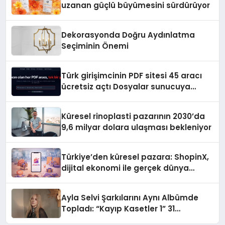
uzanan güçlü büyümesini sürdürüyor
Dekorasyonda Doğru Aydınlatma
Seçiminin Önemi
Türk girişimcinin PDF sitesi 45 aracı
ücretsiz açtı Dosyalar sunucuya
gitmiyor
Küresel rinoplasti pazarının 2030’da
9,6 milyar dolara ulaşması bekleniyor
Türkiye’den küresel pazara: ShopinX,
dijital ekonomi ile gerçek dünya
alışverişini bir araya getirmeyi
hedefliyor
Ayla Selvi Şarkılarını Aynı Albümde
Topladı: “Kayıp Kasetler 1” 31
Temmuz’da Yayında