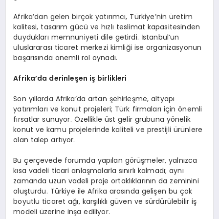
Afrika’dan gelen birçok yatırımcı, Türkiye’nin üretim
kalitesi, tasarım gücü ve hızlı teslimat kapasitesinden
duydukları memnuniyeti dile getirdi. İstanbul’un
uluslararası ticaret merkezi kimliği ise organizasyonun
başarısında önemli rol oynadı.
Afrika’
da
derinleş
en i
ş birlikleri
Son yıllarda Afrika’da artan şehirleşme, altyapı
yatırımları ve konut projeleri; Türk firmaları için önemli
fırsatlar sunuyor. Özellikle üst gelir grubuna yönelik
konut ve kamu projelerinde kaliteli ve prestijli ürünlere
olan talep artıyor.
Bu çerçevede forumda yapılan görüşmeler, yalnızca
kısa vadeli ticari anlaşmalarla sınırlı kalmadı; aynı
zamanda uzun vadeli proje ortaklıklarının da zeminini
oluşturdu. Türkiye ile Afrika arasında gelişen bu çok
boyutlu ticaret ağı, karşılıklı güven ve sürdürülebilir iş
modeli üzerine inşa ediliyor.