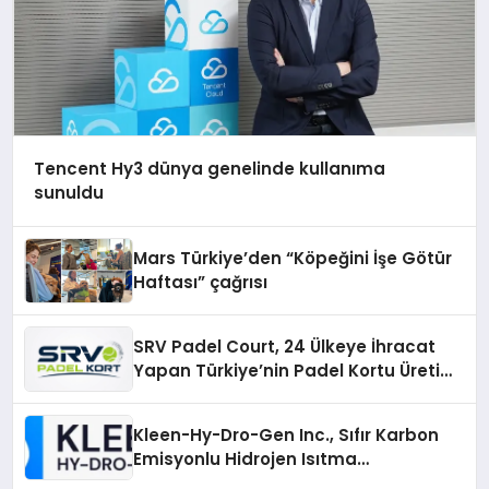
Tencent Hy3 dünya genelinde kullanıma
sunuldu
Mars Türkiye’den “Köpeğini İşe Götür
Haftası” çağrısı
SRV Padel Court, 24 Ülkeye İhracat
Yapan Türkiye’nin Padel Kortu Üretim
Gücü
Kleen-Hy-Dro-Gen Inc., Sıfır Karbon
Emisyonlu Hidrojen Isıtma
Teknolojisinde ISO ve TSSA