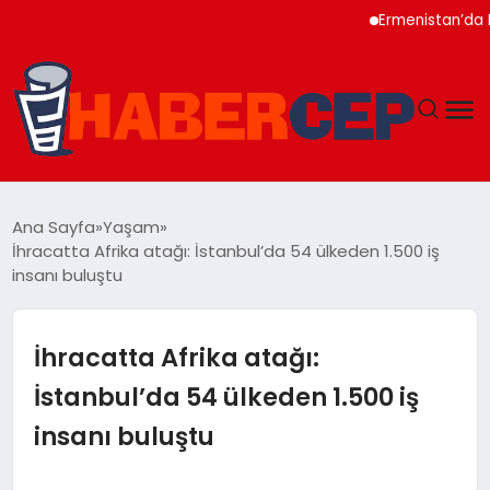
Ermenistan’da Nikol Pa
YAŞAM
Ana Sayfa
Yaşam
İhracatta Afrika atağı: İstanbul’da 54 ülkeden 1.500 iş
GÜNDEM
insanı buluştu
TEKNOLOJI
İhracatta Afrika atağı:
EĞITIM
İstanbul’da 54 ülkeden 1.500 iş
insanı buluştu
SOSYAL MEDYA