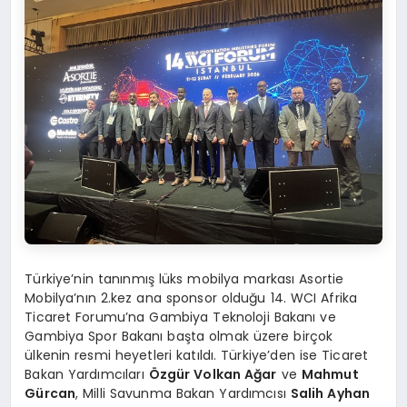
Türkiye’nin tanınmış lüks mobilya markası Asortie
Mobilya’nın 2.kez ana sponsor olduğu 14. WCI Afrika
Ticaret Forumu’na Gambiya Teknoloji Bakanı ve
Gambiya Spor Bakanı başta olmak üzere birçok
ülkenin resmi heyetleri katıldı. Türkiye’den ise Ticaret
Bakan Yardımcıları
Özgü
r Volkan A
ğar
ve
Mahmut
Gü
rcan
, Milli Savunma Bakan Yardımcısı
Salih Ayhan