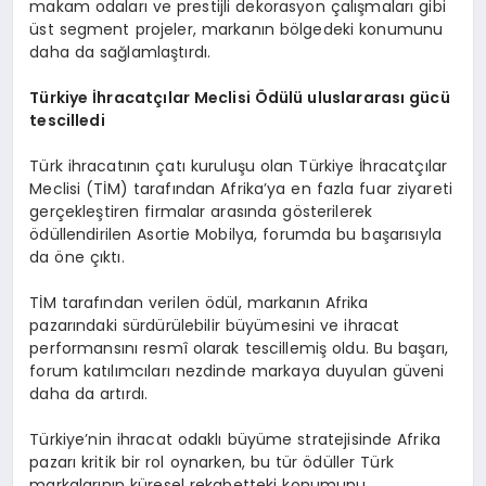
makam odaları ve prestijli dekorasyon çalışmaları gibi
üst segment projeler, markanın bölgedeki konumunu
daha da sağlamlaştırdı.
Türkiye İhracatçılar Meclisi Ödülü uluslararası gücü
tescilledi
Türk ihracatının çatı kuruluşu olan Türkiye İhracatçılar
Meclisi (TİM) tarafından Afrika’ya en fazla fuar ziyareti
gerçekleştiren firmalar arasında gösterilerek
ödüllendirilen Asortie Mobilya, forumda bu başarısıyla
da öne çıktı.
TİM tarafından verilen ödül, markanın Afrika
pazarındaki sürdürülebilir büyümesini ve ihracat
performansını resmî olarak tescillemiş oldu. Bu başarı,
forum katılımcıları nezdinde markaya duyulan güveni
daha da artırdı.
Türkiye’nin ihracat odaklı büyüme stratejisinde Afrika
pazarı kritik bir rol oynarken, bu tür ödüller Türk
markalarının küresel rekabetteki konumunu