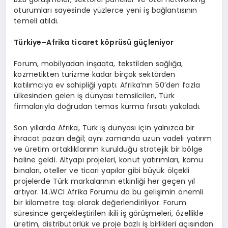
oturumları sayesinde yüzlerce yeni iş bağlantısının
temeli atıldı.
Türkiye–
Afrika
ticaret k
ö
prüsü güçleniyor
Forum, mobilyadan inşaata, tekstilden sağlığa,
kozmetikten turizme kadar birçok sektörden
katılımcıya ev sahipliği yaptı. Afrika’nın 50’den fazla
ülkesinden gelen iş dünyası temsilcileri, Türk
firmalarıyla doğrudan temas kurma fırsatı yakaladı.
Son yıllarda Afrika, Türk iş dünyası için yalnızca bir
ihracat pazarı değil; aynı zamanda uzun vadeli yatırım
ve üretim ortaklıklarının kurulduğu stratejik bir bölge
haline geldi. Altyapı projeleri, konut yatırımları, kamu
binaları, oteller ve ticari yapılar gibi büyük ölçekli
projelerde Türk markalarının etkinliği her geçen yıl
artıyor. 14.WCI Afrika Forumu da bu gelişimin önemli
bir kilometre taşı olarak değerlendiriliyor. Forum
süresince gerçekleştirilen ikili iş görüşmeleri, özellikle
üretim, distribütörlük ve proje bazlı iş birlikleri açısından