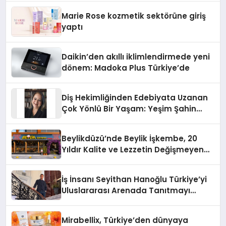
Düzenleyici Onaylarını Aldı
Marie Rose kozmetik sektörüne giriş
yaptı
Daikin’den akıllı iklimlendirmede yeni
dönem: Madoka Plus Türkiye’de
Diş Hekimliğinden Edebiyata Uzanan
Çok Yönlü Bir Yaşam: Yeşim Şahin
Yaman
Beylikdüzü’nde Beylik İşkembe, 20
Yıldır Kalite ve Lezzetin Değişmeyen
Adresi
İş İnsanı Seyithan Hanoğlu Türkiye’yi
Uluslararası Arenada Tanıtmayı
Hedefliyor
Mirabellix, Türkiye’den dünyaya