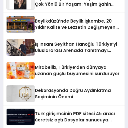
Çok Yönlü Bir Yaşam: Yeşim Şahin
Yaman
Beylikdüzü’nde Beylik İşkembe, 20
Yıldır Kalite ve Lezzetin Değişmeyen
Adresi
İş İnsanı Seyithan Hanoğlu Türkiye’yi
Uluslararası Arenada Tanıtmayı
Hedefliyor
Mirabellix, Türkiye’den dünyaya
uzanan güçlü büyümesini sürdürüyor
Dekorasyonda Doğru Aydınlatma
Seçiminin Önemi
Türk girişimcinin PDF sitesi 45 aracı
ücretsiz açtı Dosyalar sunucuya
gitmiyor