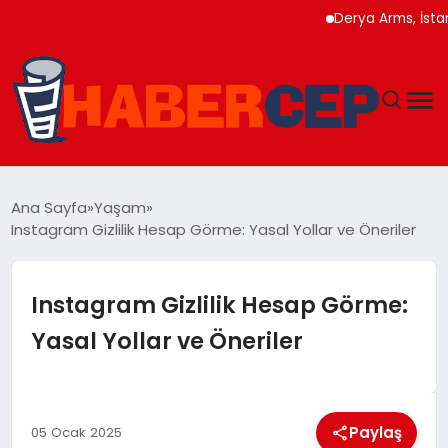
Derya Arms, İstanbul 
YAŞAM
Ana Sayfa
Yaşam
Instagram Gizlilik Hesap Görme: Yasal Yollar ve Öneriler
GÜNDEM
TEKNOLOJI
Instagram Gizlilik Hesap Görme:
Yasal Yollar ve Öneriler
EĞITIM
SOSYAL MEDYA
Paylaş
05 Ocak 2025