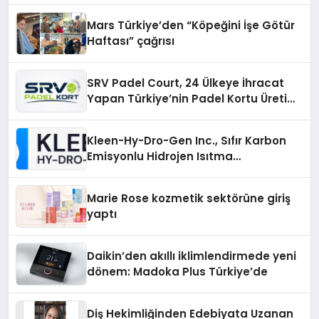
Mars Türkiye’den “Köpeğini İşe Götür
Haftası” çağrısı
SRV Padel Court, 24 Ülkeye İhracat
Yapan Türkiye’nin Padel Kortu Üretim
Gücü
Kleen-Hy-Dro-Gen Inc., Sıfır Karbon
Emisyonlu Hidrojen Isıtma
Teknolojisinde ISO ve TSSA
Düzenleyici Onaylarını Aldı
Marie Rose kozmetik sektörüne giriş
yaptı
Daikin’den akıllı iklimlendirmede yeni
dönem: Madoka Plus Türkiye’de
Diş Hekimliğinden Edebiyata Uzanan