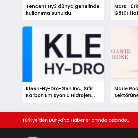
Tencent Hy3 dünya genelinde
Mars Türk
kullanıma sunuldu
Götür Haf
Kleen-Hy-Dro-Gen Inc., Sıfır
Marie Ro
Karbon Emisyonlu Hidrojen
sektörüne
Isıtma Teknolojisinde ISO ve
TSSA Düzenleyici Onaylarını
Aldı
Türkiye'den Dünya'ya Haberler anında cebinde..