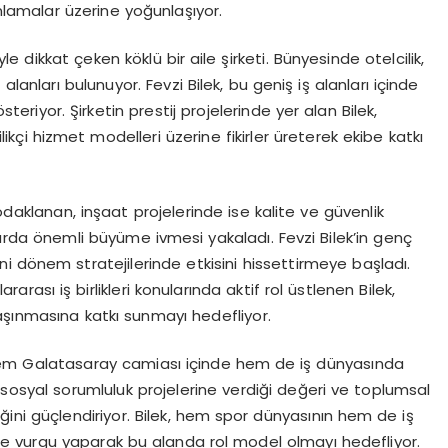
nlamalar üzerine yoğunlaşıyor.
yle dikkat çeken köklü bir aile şirketi. Bünyesinde otelcilik,
lanları bulunuyor. Fevzi Bilek, bu geniş iş alanları içinde
österiyor. Şirketin prestij projelerinde yer alan Bilek,
likçi hizmet modelleri üzerine fikirler üreterek ekibe katkı
aklanan, inşaat projelerinde ise kalite ve güvenlik
llarda önemli büyüme ivmesi yakaladı. Fevzi Bilek’in genç
ni dönem stratejilerinde etkisini hissettirmeye başladı.
ararası iş birlikleri konularında aktif rol üstlenen Bilek,
aşınmasına katkı sunmayı hedefliyor.
n hem Galatasaray camiası içinde hem de iş dünyasında
n sosyal sorumluluk projelerine verdiği değeri ve toplumsal
ğini güçlendiriyor. Bilek, hem spor dünyasının hem de iş
ine vurgu yaparak bu alanda rol model olmayı hedefliyor.