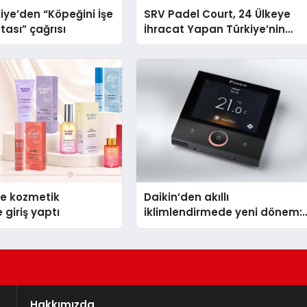
iye’den “Köpeğini İşe
SRV Padel Court, 24 Ülkeye
tası” çağrısı
İhracat Yapan Türkiye’nin
Padel Kortu Üretim Gücü
se kozmetik
Daikin’den akıllı
 giriş yaptı
iklimlendirmede yeni dönem:
Madoka Plus Türkiye’de
Hakkımızda