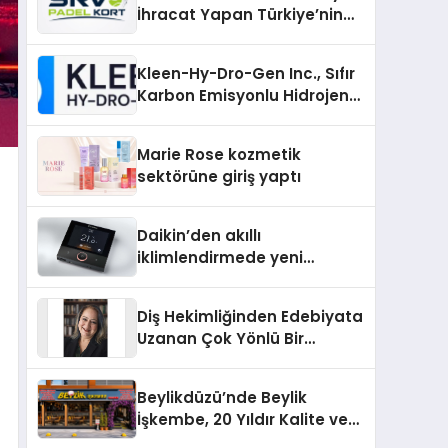
İhracat Yapan Türkiye’nin
Padel Kortu Üretim Gücü
Kleen-Hy-Dro-Gen Inc., Sıfır
Karbon Emisyonlu Hidrojen
Isıtma Teknolojisinde ISO ve
TSSA Düzenleyici Onaylarını
Marie Rose kozmetik
Aldı
sektörüne giriş yaptı
Daikin’den akıllı
iklimlendirmede yeni
dönem: Madoka Plus
Türkiye’de
Diş Hekimliğinden Edebiyata
Uzanan Çok Yönlü Bir
Yaşam: Yeşim Şahin Yaman
Beylikdüzü’nde Beylik
İşkembe, 20 Yıldır Kalite ve
Lezzetin Değişmeyen Adresi