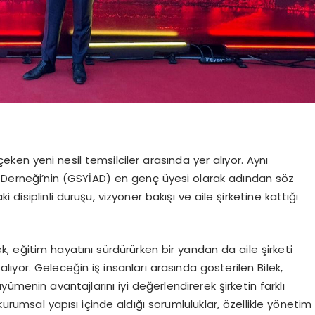
çeken yeni nesil temsilciler arasında yer alıyor. Aynı
ı Derneği’nin (GSYİAD) en genç üyesi olarak adından söz
disiplinli duruşu, vizyoner bakışı ve aile şirketine kattığı
k, eğitim hayatını sürdürürken bir yandan da aile şirketi
lıyor. Geleceğin iş insanları arasında gösterilen Bilek,
ümenin avantajlarını iyi değerlendirerek şirketin farklı
rumsal yapısı içinde aldığı sorumluluklar, özellikle yönetim