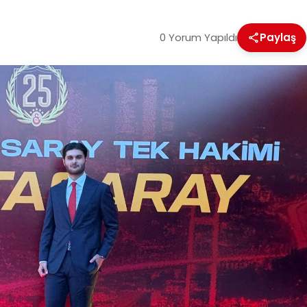
0 Yorum Yapıldı
Paylaş