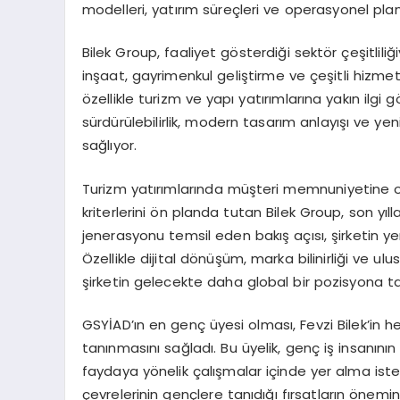
modelleri, yatırım süreçleri ve operasyonel pla
Bilek Group, faaliyet gösterdiği sektör çeşitliliği
inşaat, gayrimenkul geliştirme ve çeşitli hizmet a
özellikle turizm ve yapı yatırımlarına yakın ilgi g
sürdürülebilirlik, modern tasarım anlayışı ve yeni
sağlıyor.
Turizm yatırımlarında müşteri memnuniyetine od
kriterlerini ön planda tutan Bilek Group, son yı
jenerasyonu temsil eden bakış açısı, şirketin ye
Özellikle dijital dönüşüm, marka bilinirliği ve ulusl
şirketin gelecekte daha global bir pozisyona t
GSYİAD’ın en genç üyesi olması, Fevzi Bilek’i
tanınmasını sağladı. Bu üyelik, genç iş insanını
faydaya yönelik çalışmalar içinde yer alma iste
çevrelerinin gençlere tanıdığı fırsatların önem