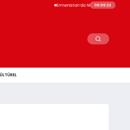
Ermenistan’da Nikol Paşinyan Yeniden Başb
06:09:23
ÜLTÜREL