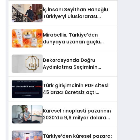
İş İnsanı Seyithan Hanoğlu
Türkiye’yi Uluslararası
Arenada Tanıtmayı
Hedefliyor
Mirabellix, Türkiye’den
dünyaya uzanan güçlü
büyümesini sürdürüyor
Dekorasyonda Doğru
Aydınlatma Seçiminin
Önemi
Türk girişimcinin PDF sitesi
45 aracı ücretsiz açtı
Dosyalar sunucuya gitmiyor
Küresel rinoplasti pazarının
2030’da 9,6 milyar dolara
ulaşması bekleniyor
Türkiye’den küresel pazara: