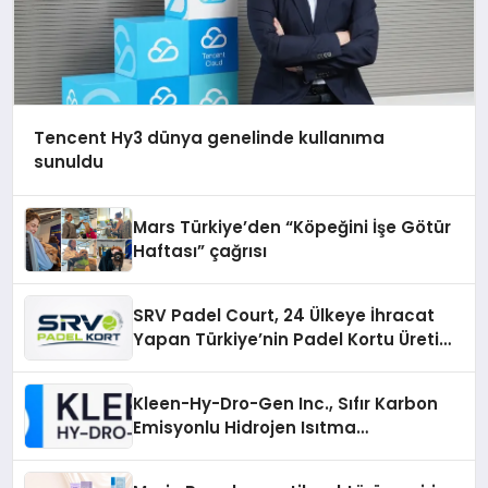
Tencent Hy3 dünya genelinde kullanıma
sunuldu
Mars Türkiye’den “Köpeğini İşe Götür
Haftası” çağrısı
SRV Padel Court, 24 Ülkeye İhracat
Yapan Türkiye’nin Padel Kortu Üretim
Gücü
Kleen-Hy-Dro-Gen Inc., Sıfır Karbon
Emisyonlu Hidrojen Isıtma
Teknolojisinde ISO ve TSSA
Düzenleyici Onaylarını Aldı