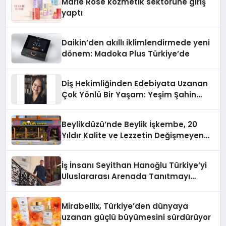
Marie Rose kozmetik sektörüne giriş
yaptı
Daikin’den akıllı iklimlendirmede yeni
dönem: Madoka Plus Türkiye’de
Diş Hekimliğinden Edebiyata Uzanan
Çok Yönlü Bir Yaşam: Yeşim Şahin
Yaman
Beylikdüzü’nde Beylik İşkembe, 20
Yıldır Kalite ve Lezzetin Değişmeyen
Adresi
İş İnsanı Seyithan Hanoğlu Türkiye’yi
Uluslararası Arenada Tanıtmayı
Hedefliyor
Mirabellix, Türkiye’den dünyaya
uzanan güçlü büyümesini sürdürüyor