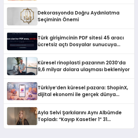
Dekorasyonda Doğru Aydınlatma
Seçiminin Önemi
Türk girişimcinin PDF sitesi 45 aracı
ücretsiz açtı Dosyalar sunucuya
gitmiyor
Küresel rinoplasti pazarının 2030’da
9,6 milyar dolara ulaşması bekleniyor
Türkiye’den küresel pazara: ShopinX,
dijital ekonomi ile gerçek dünya
alışverişini bir araya getirmeyi
hedefliyor
Ayla Selvi Şarkılarını Aynı Albümde
Topladı: “Kayıp Kasetler 1” 31
Temmuz’da Yayında