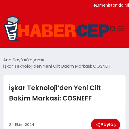
Ermenistan’da Nikol Pa
YAŞAM
Ana Sayfa
Yaşam
İşkar Teknoloji’den Yeni Cilt Bakim Markasi: COSNEFF
GÜNDEM
TEKNOLOJI
İşkar Teknoloji’den Yeni Cilt
Bakim Markasi: COSNEFF
EĞITIM
SOSYAL MEDYA
Paylaş
24 Ekim 2024