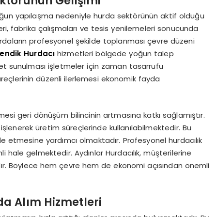
ktörünün Gelişimi
yoğun yapılaşma nedeniyle hurda sektörünün aktif olduğu
eri, fabrika çalışmaları ve tesis yenilemeleri sonucunda
rdaların profesyonel şekilde toplanması çevre düzeni
endik Hurdacı
hizmetleri bölgede yoğun talep
met sunulması işletmeler için zaman tasarrufu
çlerinin düzenli ilerlemesi ekonomik fayda
esi geri dönüşüm bilincinin artmasına katkı sağlamıştır.
şlenerek üretim süreçlerinde kullanılabilmektedir. Bu
lde etmesine yardımcı olmaktadır. Profesyonel hurdacılık
i hale gelmektedir. Aydınlar Hurdacılık, müşterilerine
adır. Böylece hem çevre hem de ekonomi açısından önemli
a Alım Hizmetleri