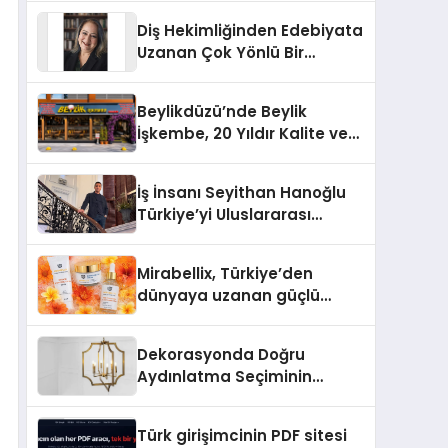
Türkiye’de
Diş Hekimliğinden Edebiyata
Uzanan Çok Yönlü Bir
Yaşam: Yeşim Şahin Yaman
Beylikdüzü’nde Beylik
İşkembe, 20 Yıldır Kalite ve
Lezzetin Değişmeyen Adresi
İş İnsanı Seyithan Hanoğlu
Türkiye’yi Uluslararası
Arenada Tanıtmayı
Hedefliyor
Mirabellix, Türkiye’den
dünyaya uzanan güçlü
büyümesini sürdürüyor
Dekorasyonda Doğru
Aydınlatma Seçiminin
Önemi
Türk girişimcinin PDF sitesi