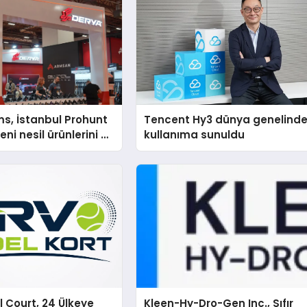
s, İstanbul Prohunt
Tencent Hy3 dünya genelind
ni nesil ürünlerini ve
kullanıma sunuldu
arka vizyonunu
 Court, 24 Ülkeye
Kleen-Hy-Dro-Gen Inc., Sıfır