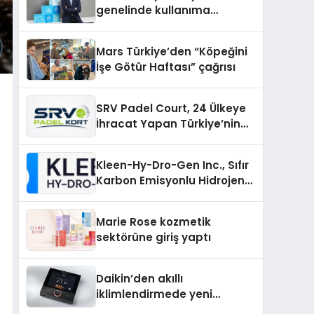
genelinde kullanıma
sunuldu
Mars Türkiye’den “Köpeğini
İşe Götür Haftası” çağrısı
SRV Padel Court, 24 Ülkeye
İhracat Yapan Türkiye’nin
Padel Kortu Üretim Gücü
Kleen-Hy-Dro-Gen Inc., Sıfır
Karbon Emisyonlu Hidrojen
Isıtma Teknolojisinde ISO ve
TSSA Düzenleyici Onaylarını
Marie Rose kozmetik
Aldı
sektörüne giriş yaptı
Daikin’den akıllı
iklimlendirmede yeni
dönem: Madoka Plus