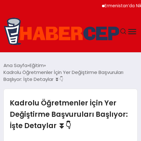
Ermenistan’da Nikol P
YAŞAM
Ana Sayfa
Eğitim
Kadrolu Öğretmenler İçin Yer Değiştirme Başvuruları
GÜNDEM
Başlıyor: İşte Detaylar ⏬👇
TEKNOLOJI
Kadrolu Öğretmenler İçin Yer
EĞITIM
Değiştirme Başvuruları Başlıyor:
İşte Detaylar ⏬👇
SOSYAL MEDYA