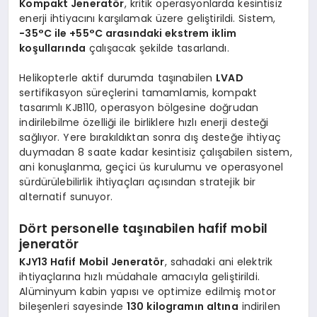
Kompakt Jeneratör
, kritik operasyonlarda kesintisiz
enerji ihtiyacını karşılamak üzere geliştirildi. Sistem,
−35°C ile +55°C arasındaki ekstrem iklim
koşullarında
çalışacak şekilde tasarlandı.
Helikopterle aktif durumda taşınabilen
LVAD
sertifikasyon süreçlerini tamamlamis, kompakt
tasarımlı KJB110, operasyon bölgesine doğrudan
indirilebilme özelliği ile birliklere hızlı enerji desteği
sağlıyor. Yere bırakıldıktan sonra dış desteğe ihtiyaç
duymadan 8 saate kadar kesintisiz çalışabilen sistem,
ani konuşlanma, geçici üs kurulumu ve operasyonel
sürdürülebilirlik ihtiyaçları açısından stratejik bir
alternatif sunuyor.
Dört personelle taşınabilen hafif mobil
jeneratör
KJY13 Hafif Mobil Jeneratör
, sahadaki ani elektrik
ihtiyaçlarına hızlı müdahale amacıyla geliştirildi.
Alüminyum kabin yapısı ve optimize edilmiş motor
bileşenleri sayesinde
130 kilogramın altına
indirilen