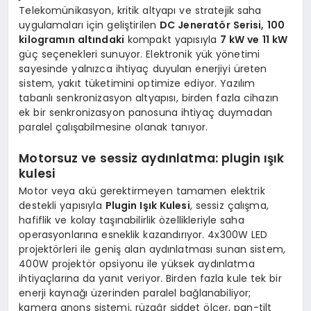
Telekomünikasyon, kritik altyapı ve stratejik saha
uygulamaları için geliştirilen
DC Jeneratör Serisi, 100
kilogramın altındaki
kompakt yapısıyla
7 kW ve 11 kW
güç seçenekleri sunuyor. Elektronik yük yönetimi
sayesinde yalnızca ihtiyaç duyulan enerjiyi üreten
sistem, yakıt tüketimini optimize ediyor. Yazılım
tabanlı senkronizasyon altyapısı, birden fazla cihazın
ek bir senkronizasyon panosuna ihtiyaç duymadan
paralel çalışabilmesine olanak tanıyor.
Motorsuz ve sessiz aydınlatma: plugin ışık
kulesi
Motor veya akü gerektirmeyen tamamen elektrik
destekli yapısıyla
Plugin Işık Kulesi
, sessiz çalışma,
hafiflik ve kolay taşınabilirlik özellikleriyle saha
operasyonlarına esneklik kazandırıyor. 4x300W LED
projektörleri ile geniş alan aydınlatması sunan sistem,
400W projektör opsiyonu ile yüksek aydınlatma
ihtiyaçlarına da yanıt veriyor. Birden fazla kule tek bir
enerji kaynağı üzerinden paralel bağlanabiliyor;
kamera anons sistemi, rüzgâr şiddet ölçer, pan-tilt