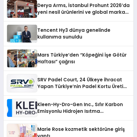
Derya Arms, İstanbul Prohunt 2026’da
yeni nesil ürünlerini ve global marka
vizyonunu sergiledi
Tencent Hy3 dünya genelinde
kullanıma sunuldu
Mars Türkiye’den “Köpeğini İşe Götür
Haftası” çağrısı
SRV Padel Court, 24 Ülkeye İhracat
Yapan Türkiye’nin Padel Kortu Üretim
Gücü
Kleen-Hy-Dro-Gen Inc., Sıfır Karbon
Emisyonlu Hidrojen Isıtma
Teknolojisinde ISO ve TSSA
Düzenleyici Onaylarını Aldı
Marie Rose kozmetik sektörüne giriş
yaptı