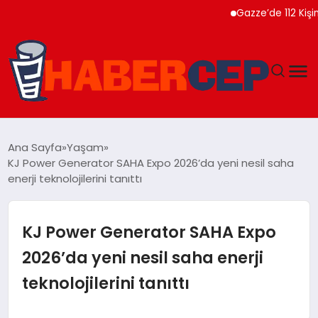
Gazze’de 112 Kişinin Na
YAŞAM
Ana Sayfa
Yaşam
KJ Power Generator SAHA Expo 2026’da yeni nesil saha
GÜNDEM
enerji teknolojilerini tanıttı
TEKNOLOJI
KJ Power Generator SAHA Expo
EĞITIM
2026’da yeni nesil saha enerji
teknolojilerini tanıttı
SOSYAL MEDYA