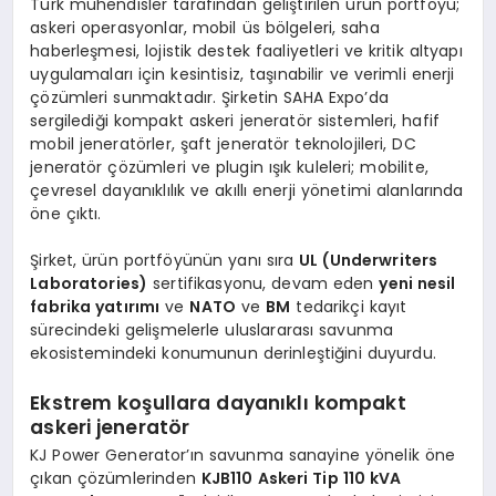
Türk mühendisler tarafından geliştirilen ürün portföyü;
askeri operasyonlar, mobil üs bölgeleri, saha
haberleşmesi, lojistik destek faaliyetleri ve kritik altyapı
uygulamaları için kesintisiz, taşınabilir ve verimli enerji
çözümleri sunmaktadır. Şirketin SAHA Expo’da
sergilediği kompakt askeri jeneratör sistemleri, hafif
mobil jeneratörler, şaft jeneratör teknolojileri, DC
jeneratör çözümleri ve plugin ışık kuleleri; mobilite,
çevresel dayanıklılık ve akıllı enerji yönetimi alanlarında
öne çıktı.
Şirket, ürün portföyünün yanı sıra
UL (Underwriters
Laboratories)
sertifikasyonu, devam eden
yeni nesil
fabrika yatırımı
ve
NATO
ve
BM
tedarikçi kayıt
sürecindeki gelişmelerle uluslararası savunma
ekosistemindeki konumunun derinleştiğini duyurdu.
Ekstrem koşullara dayanıklı kompakt
askeri jeneratör
KJ Power Generator’ın savunma sanayine yönelik öne
çıkan çözümlerinden
KJB110 Askeri Tip 110 kVA