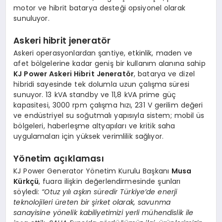
motor ve hibrit batarya desteği opsiyonel olarak
sunuluyor.
Askeri hibrit jeneratör
Askeri operasyonlardan şantiye, etkinlik, maden ve
afet bölgelerine kadar geniş bir kullanım alanına sahip
KJ Power Askeri Hibrit Jeneratör
, batarya ve dizel
hibridi sayesinde tek dolumla uzun çalışma süresi
sunuyor. 13 kVA standby ve 11,8 kVA prime güç
kapasitesi, 3000 rpm çalışma hızı, 231 V gerilim değeri
ve endüstriyel su soğutmalı yapısıyla sistem; mobil üs
bölgeleri, haberleşme altyapıları ve kritik saha
uygulamaları için yüksek verimlilik sağlıyor.
Yönetim açıklaması
KJ Power Generator Yönetim Kurulu Başkanı
Musa
Kürkçü
, fuara ilişkin değerlendirmesinde şunları
söyledi:
“Otuz yılı aşkın süredir Türkiye’de enerji
teknolojileri üreten bir şirket olarak, savunma
sanayisine yönelik kabiliyetimizi yerli mühendislik ile