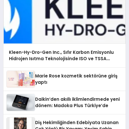
Kleen-Hy-Dro-Gen Inc., Sıfır Karbon Emisyonlu
Hidrojen Isıtma Teknolojisinde ISO ve TSSA
Düzenleyici Onaylarını Aldı
Marie Rose kozmetik sektörüne giriş
yaptı
Daikin’den akıllı iklimlendirmede yeni
dönem: Madoka Plus Türkiye’de
Diş Hekimliğinden Edebiyata Uzanan
Çok Yönlü Bir Yaşam: Yeşim Şahin