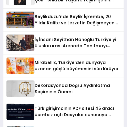
Yaman
Beylikdüzü’nde Beylik İşkembe, 20
Yıldır Kalite ve Lezzetin Değişmeyen
Adresi
İş İnsanı Seyithan Hanoğlu Türkiye’yi
Uluslararası Arenada Tanıtmayı
Hedefliyor
Mirabellix, Türkiye’den dünyaya
uzanan güçlü büyümesini sürdürüyor
Dekorasyonda Doğru Aydınlatma
Seçiminin Önemi
Türk girişimcinin PDF sitesi 45 aracı
ücretsiz açtı Dosyalar sunucuya
gitmiyor