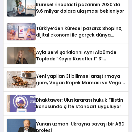
Küresel rinoplasti pazarının 2030’da
9,6 milyar dolara ulaşması bekleniyor
Türkiye’den küresel pazara: ShopinX,
dijital ekonomi ile gerçek dünya
alışverişini bir araya getirmeyi
hedefliyor
Ayla Selvi Şarkılarını Aynı Albümde
Topladı: “Kayıp Kasetler 1” 31
Temmuz’da Yayında
Yeni yapilan 31 bilimsel araştırmaya
göre, Vegan Köpek Maması ve Vegan
Kedi Mamasının İyi Sindirildiğini
Ortaya Koydu
Bhaktawer: Uluslararası hukuk Filistin
konusunda çifte standart uyguluyor
Yunan uzman: Ukrayna savaşı bir ABD
projesi