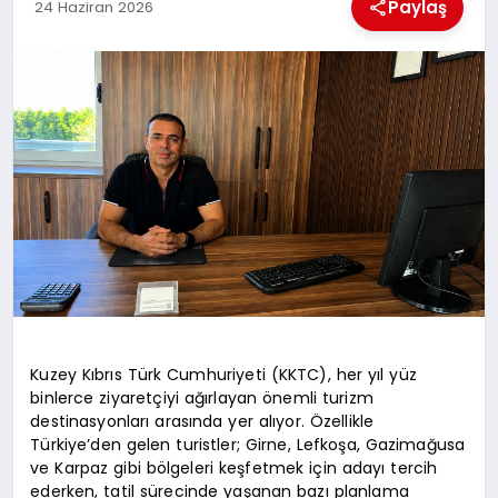
KÜLTÜREL
Paylaş
24 Haziran 2026
Kuzey Kıbrıs Türk Cumhuriyeti (KKTC), her yıl yüz
binlerce ziyaretçiyi ağırlayan önemli turizm
destinasyonları arasında yer alıyor. Özellikle
Türkiye’den gelen turistler; Girne, Lefkoşa, Gazimağusa
ve Karpaz gibi bölgeleri keşfetmek için adayı tercih
ederken, tatil sürecinde yaşanan bazı planlama