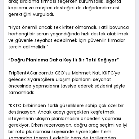
araç kiralama firması seçerken kurumsallık, sigorta
kapsamı ve müşteri desteğini de değerlendirmesi
gerektiğini vurguladı.
“Fiyat önemli ancak tek kriter olmamalı. Tatil boyunca
herhangi bir sorun yaşandığında hızlı destek alabilmek
ve güvenle seyahat edebilmek için güvenilir firmalar
tercih edilmelidir.”
“Doğru Planlama Daha Keyifli Bir Tatil Sağlıyor”
TripRentACar.com.tr CEO’su Mehmet Nat, KKTC’ye
gelecek ziyaretçilere ulaşım planlarını seyahat
öncesinde yapmalarını tavsiye ederek sözlerini şöyle
tamamladı:
“KKTC birbirinden farklı güzelliklere sahip çok özel bir
destinasyon. Ancak adayı gerçekten keşfetmek
isteyenlerin ulaşım planlamasını önceden yapması
gerekiyor. Erken rezervasyon, doğru araç seçimi ve iyi
bir rota planlaması sayesinde ziyaretçiler hem
zamandan tasarruf edebilir hem de tatillerinden