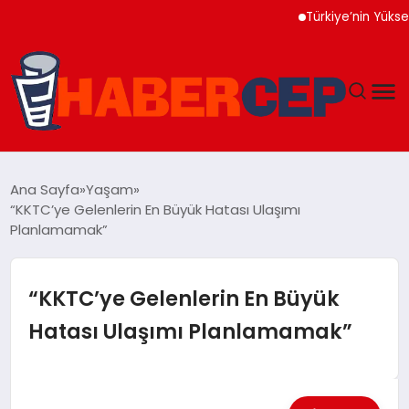
Türkiye’nin Yüksek Teknolo
YAŞAM
Ana Sayfa
Yaşam
“KKTC’ye Gelenlerin En Büyük Hatası Ulaşımı
GÜNDEM
Planlamamak”
TEKNOLOJI
“KKTC’ye Gelenlerin En Büyük
EĞITIM
Hatası Ulaşımı Planlamamak”
SOSYAL MEDYA