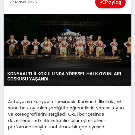
KÜLTÜREL
Paylaş
27 Mayıs 2026
Antalya’nın Konyaaltı ilçesindeki Konyaaltı İlkokulu, yıl
sonu halk oyunları şenliği ile öğrencilerin yöresel oyun
ve koreografilerini sergiledi. Okul bahçesinde
düzenlenen etkinlikte, katılımcılar öğrencilerin
performanslarıyla unutulmaz bir gece yaşadı.