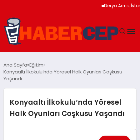
Derya Arms, İstanbul P
YAŞAM
Ana Sayfa
Eğitim
Konyaaltı İlkokulu’nda Yöresel Halk Oyunları Coşkusu
GÜNDEM
Yaşandı
TEKNOLOJI
Konyaaltı İlkokulu’nda Yöresel
EĞITIM
Halk Oyunları Coşkusu Yaşandı
SOSYAL MEDYA