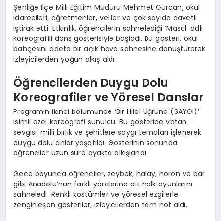
Şenliğe İlçe Milli Eğitim Müdürü Mehmet Gürcan, okul
idarecileri, öğretmenler, veliler ve çok sayıda davetli
iştirak etti. Etkinlik, öğrencilerin sahnelediği ‘Masal’ adlı
koreografili dans gösterisiyle başladı. Bu gösteri, okul
bahçesini adeta bir açık hava sahnesine dönüştürerek
izleyicilerden yoğun alkış aldı.
Öğrencilerden Duygu Dolu
Koreografiler ve Yöresel Danslar
Programın ikinci bölümünde ‘Bir Hilal Uğruna (SAYGI)’
isimli özel koreografi sunuldu. Bu gösteride vatan
sevgisi, milli birlik ve şehitlere saygı temaları işlenerek
duygu dolu anlar yaşatıldı. Gösterinin sonunda
öğrenciler uzun süre ayakta alkışlandı.
Gece boyunca öğrenciler, zeybek, halay, horon ve bar
gibi Anadolu’nun farklı yörelerine ait halk oyunlarını
sahneledi. Renkli kostümler ve yöresel ezgilerle
zenginleşen gösteriler, izleyicilerden tam not aldı.