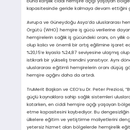
buna karşılık ciddi hemşire açığı yaşayan bölge
kapasitesinde geride kalmaya devam ettiğini g
Avrupa ve Güneydoğu Asya’da uluslararası hemşi
Örgütü (WHO) hemşire iş gücü verilerine dayan
hemşirelerin sağlık iş gücündeki oranı, on yıllı
olup kalıcı ve önemli bir artış eğilimine işaret
%20,15’e kıyasla %24,87 seviyesine ulaşmış olu
istikrarlı bir yükseliş trendini yansıtıyor. Aynı
uluslararası eğitimli hemşirelerin oranı düşüş g
hemşire açığını daha da artırdı.
TruMerit Başkan ve CEO’su Dr. Peter Preziosi, “B
güçlü kaynaklara sahip sağlık sistemleri uluslar
katarken, en ciddi hemşire açığı yaşayan bölgel
etme kapasitesini kaybediyor. Bu dengesizliğin 
ülkelere eğitim ve yetiştirme maliyetlerini den
yetersiz hizmet alan bölgelerde hemşirelik eğitim