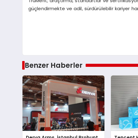
TruMerit; araştırma, standartlar ve sertifikasyo
güçlendirmekte ve adil, sürdürülebilir kariyer ha
Benzer Haberler
Derya Arms, İstanbul Prohunt
Tencent 