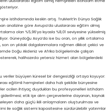
lerin uluslararası eğitim almış hemşireleri istihdam etme
österiyor.
re istihdamında keskin artış. TruMerit’in Dünya Sağlık
an analizine göre Avrupa’da uluslararası eğitim almış
k ortalama olan %5,96’ya kıyasla %8,01 seviyesine yükselmiş
 ediyor. Güneydoğu Asya’da ise bu oran, on yıllık ortalama
p, son on yıldaki dalgalanmalara rağmen dikkat çekici ve
 dönemde Doğu Akdeniz ve Afrika bölgelerinde çalışan
östererek, halihazırda yetersiz hizmet alan bölgelerdeki
u veriler büyüyen küresel bir dengesizliği ortaya koyuyor:
arası eğitimli hemşireleri daha hızlı şekilde bünyesine
er acilen ihtiyaç duydukları bu profesyonelleri istihdam
giderilmesi; etik işe alım çerçevelerine dayanan, kaynak
geleyen daha güçlü ikili anlaşmaların oluşturulması ve
i ile sağlık sistemi kapasitesine sürdürülebilir yatırımlar