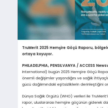
TruMerit 2025 Hem
ş
ire G
öçü Raporu, b
ö
lgel
ortaya koyuyor.
PHILADELPHIA, P
ENSILVANYA
/ ACCESS Newswi
International) bugün 2025 Hemşire Göçü Raporu
önemli değişimler yaşandığını ve sağlık ihtiyaçl
gücü dağılımındaki eşitsizliklerin derinleştiğini 
Dünya Sağlık Örgütü (WHO) verileri ile TruMerit’i
rapor, uluslararası hemşire göçünün giderek dah