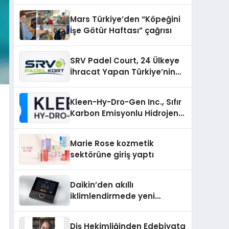
sunuldu
Mars Türkiye’den “Köpeğini
İşe Götür Haftası” çağrısı
SRV Padel Court, 24 Ülkeye
İhracat Yapan Türkiye’nin
Padel Kortu Üretim Gücü
Kleen-Hy-Dro-Gen Inc., Sıfır
Karbon Emisyonlu Hidrojen
Isıtma Teknolojisinde ISO ve
TSSA Düzenleyici Onaylarını
Marie Rose kozmetik
Aldı
sektörüne giriş yaptı
Daikin’den akıllı
iklimlendirmede yeni
dönem: Madoka Plus
Türkiye’de
Diş Hekimliğinden Edebiyata