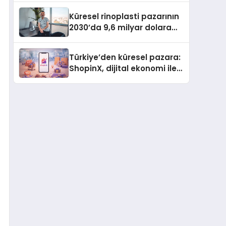
Küresel rinoplasti pazarının
2030’da 9,6 milyar dolara
ulaşması bekleniyor
Türkiye’den küresel pazara:
ShopinX, dijital ekonomi ile
gerçek dünya alışverişini bir
araya getirmeyi hedefliyor