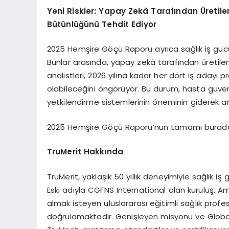
Yeni Riskler: Yapay Zekâ Tarafından
Ü
retil
Bütünlüğünü Tehdit Ediyor
2025 Hemşire Göçü Raporu ayrıca sağlık iş gücü
Bunlar arasında, yapay zekâ tarafından üretilen
analistleri, 2026 yılına kadar her dört iş adayı 
olabileceğini öngörüyor. Bu durum, hasta güve
yetkilendirme sistemlerinin öneminin giderek ar
2025 Hemşire Göçü Raporu’nun tamamı buradan i
TruMerit Hakkında
TruMerit, yaklaşık 50 yıllık deneyimiyle sağlık i
Eski adıyla CGFNS International olan kuruluş, Ame
almak isteyen uluslararası eğitimli sağlık profes
doğrulamaktadır. Genişleyen misyonu ve Global