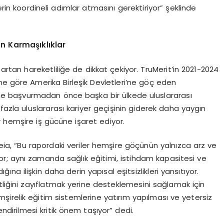
n koordineli adımlar atmasını gerektiriyor” şeklinde
an Karmaşıklıklar
 artan hareketliliğe de dikkat çekiyor. TruMerit’in 2021-2024
ne göre Amerika Birleşik Devletleri’ne göç eden
ine başvurmadan önce başka bir ülkede uluslararası
zla uluslararası kariyer geçişinin giderek daha yaygın
r hemşire iş gücüne işaret ediyor.
veia, “Bu rapordaki veriler hemşire göçünün yalnızca arz ve
r; aynı zamanda sağlık eğitimi, istihdam kapasitesi ve
ığına ilişkin daha derin yapısal eşitsizlikleri yansıtıyor.
tliğini zayıflatmak yerine desteklemesini sağlamak için
emşirelik eğitim sistemlerine yatırım yapılması ve yetersiz
ndirilmesi kritik önem taşıyor” dedi.