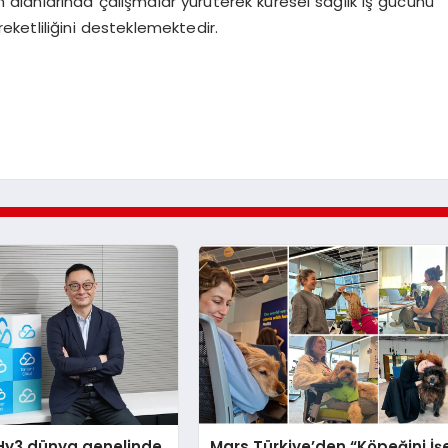
n alanlarında çalışmalar yürüterek küresel sağlık iş gücünü
reketliliğini desteklemektedir.
Hy3 dünya genelinde
Mars Türkiye’den “Köpeğini İş