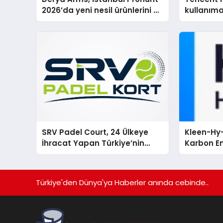
2026’da yeni nesil ürünlerini ve
kullanım
global marka vizyonunu
sergiledi
SRV Padel Court, 24 Ülkeye
Kleen-Hy-
İhracat Yapan Türkiye’nin
Karbon Em
Padel Kortu Üretim Gücü
Isıtma Te
TSSA Düze
Aldı
Türkiye'den Dünya'ya Haberler anında cebinde..