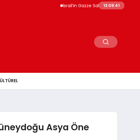
İsrail’in Gazze Saldırılarında Can Kaybı 73 Bini
13:09:42
ÜLTÜREL
 Güneydoğu Asya Öne