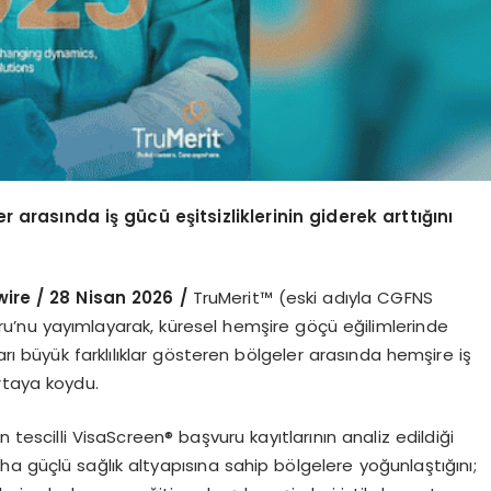
er arasında iş gücü eşitsizliklerinin giderek arttığını
re / 28 Nisan 2026 /
TruMerit™ (eski adıyla CGFNS
’nu yayımlayarak, küresel hemşire göçü eğilimlerinde
arı büyük farklılıklar gösteren bölgeler arasında hemşire iş
ortaya koydu.
n tescilli VisaScreen® başvuru kayıtlarının analiz edildiği
a güçlü sağlık altyapısına sahip bölgelere yoğunlaştığını;