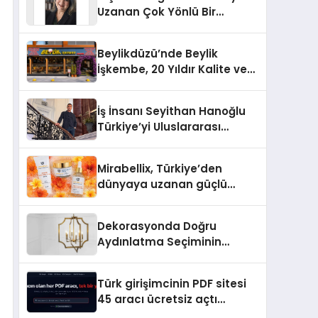
Uzanan Çok Yönlü Bir
Yaşam: Yeşim Şahin Yaman
Beylikdüzü’nde Beylik
İşkembe, 20 Yıldır Kalite ve
Lezzetin Değişmeyen Adresi
İş İnsanı Seyithan Hanoğlu
Türkiye’yi Uluslararası
Arenada Tanıtmayı
Hedefliyor
Mirabellix, Türkiye’den
dünyaya uzanan güçlü
büyümesini sürdürüyor
Dekorasyonda Doğru
Aydınlatma Seçiminin
Önemi
Türk girişimcinin PDF sitesi
45 aracı ücretsiz açtı
Dosyalar sunucuya gitmiyor