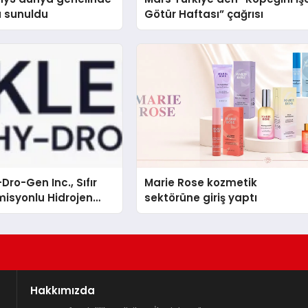
a sunuldu
Götür Haftası” çağrısı
Dro-Gen Inc., Sıfır
Marie Rose kozmetik
isyonlu Hidrojen
sektörüne giriş yaptı
knolojisinde ISO ve
nleyici Onaylarını
Hakkımızda