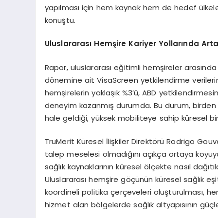
yapılması için hem kaynak hem de hedef ülkeleri
konuştu.
Uluslararası Hemşire Kariyer Yollarında Art
Rapor, uluslararası eğitimli hemşireler arasında
dönemine ait VisaScreen yetkilendirme verileri
hemşirelerin yaklaşık %3’ü, ABD yetkilendirmes
deneyim kazanmış durumda. Bu durum, birden fa
hale geldiği, yüksek mobiliteye sahip küresel bi
TruMerit Küresel İlişkiler Direktörü Rodrigo Gou
talep meselesi olmadığını açıkça ortaya koyuyo
sağlık kaynaklarının küresel ölçekte nasıl dağıtıld
Uluslararası hemşire göçünün küresel sağlık eşi
koordineli politika çerçeveleri oluşturulması, h
hizmet alan bölgelerde sağlık altyapısının güçle