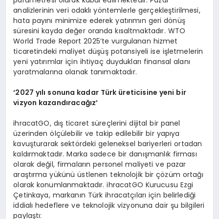
analizlerinin veri odaklı yöntemlerle gerçekleştirilmesi,
hata payını minimize ederek yatırımın geri dönüş
süresini kayda değer oranda kısaltmaktadır. WTO
World Trade Report 2025’te vurgulanan hizmet
ticaretindeki maliyet düşüş potansiyeli ise işletmelerin
yeni yatırımlar için ihtiyaç duydukları finansal alanı
yaratmalarına olanak tanımaktadır.
‘2027 yılı sonuna kadar Türk üreticisine yeni bir
vizyon kazandıracağız’
ihracatGO, dış ticaret süreçlerini dijital bir panel
üzerinden ölçülebilir ve takip edilebilir bir yapıya
kavuşturarak sektördeki geleneksel bariyerleri ortadan
kaldırmaktadır. Marka sadece bir danışmanlık firması
olarak değil, firmaların personel maliyeti ve pazar
araştırma yükünü üstlenen teknolojik bir çözüm ortağı
olarak konumlanmaktadır. ihracatGO Kurucusu Ezgi
Çetinkaya, markanın Türk ihracatçıları için belirlediği
iddialı hedeflere ve teknolojik vizyonuna dair şu bilgileri
paylaştı: