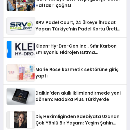
Haftası” çağrısı
SRV Padel Court, 24 Ülkeye İhracat
Yapan Türkiye’nin Padel Kortu Üretim
Gücü
Kleen-Hy-Dro-Gen Inc., Sıfır Karbon
Emisyonlu Hidrojen Isıtma
Teknolojisinde ISO ve TSSA
Düzenleyici Onaylarını Aldı
Marie Rose kozmetik sektörüne giriş
yaptı
Daikin’den akıllı iklimlendirmede yeni
dönem: Madoka Plus Türkiye’de
Diş Hekimliğinden Edebiyata Uzanan
Çok Yönlü Bir Yaşam: Yeşim Şahin
Yaman