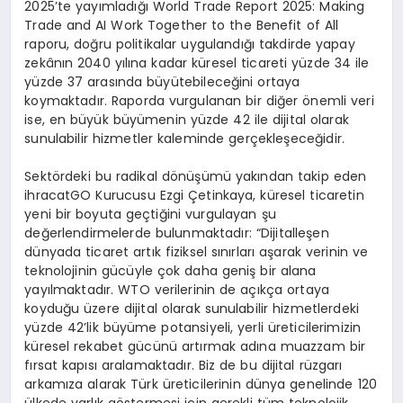
2025’te yayımladığı World Trade Report 2025: Making
Trade and AI Work Together to the Benefit of All
raporu, doğru politikalar uygulandığı takdirde yapay
zekânın 2040 yılına kadar küresel ticareti yüzde 34 ile
yüzde 37 arasında büyütebileceğini ortaya
koymaktadır. Raporda vurgulanan bir diğer önemli veri
ise, en büyük büyümenin yüzde 42 ile dijital olarak
sunulabilir hizmetler kaleminde gerçekleşeceğidir.
Sektördeki bu radikal dönüşümü yakından takip eden
ihracatGO Kurucusu Ezgi Çetinkaya, küresel ticaretin
yeni bir boyuta geçtiğini vurgulayan şu
değerlendirmelerde bulunmaktadır: “Dijitalleşen
dünyada ticaret artık fiziksel sınırları aşarak verinin ve
teknolojinin gücüyle çok daha geniş bir alana
yayılmaktadır. WTO verilerinin de açıkça ortaya
koyduğu üzere dijital olarak sunulabilir hizmetlerdeki
yüzde 42’lik büyüme potansiyeli, yerli üreticilerimizin
küresel rekabet gücünü artırmak adına muazzam bir
fırsat kapısı aralamaktadır. Biz de bu dijital rüzgarı
arkamıza alarak Türk üreticilerinin dünya genelinde 120
ülkede varlık göstermesi için gerekli tüm teknolojik