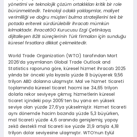
y
önetimi ve teknolojik çözüm ortaklıkları kritik bir role
bürünmektedir. Teknoloji odaklı yaklaşımlar, maliyet
verimliliği ve doğru müşteri bulma stratejilerini tek bir
potada eriterek sürdürülebilir ihracatı mümkün
kılmaktadır. ihracatGO Kurucusu Ezgi Çetinkaya,
dijitalleş
en B2B süreçlerinin Türk firmaları için sunduğu
küresel fırsatlara dikkat çekmektedir.
World Trade Organization (WTO) tarafından Mart
2026’da yayımlanan Global Trade Outlook and
Statistics raporuna göre, küresel hizmet ihracatı 2025
yılında bir önceki yıla kıyasla yüzde 8 büyüyerek 9,56
trilyon ABD dolarına ulaşmıştır. Mal ve hizmet ticareti
toplamında küresel ticaret hacmi ise 34,65 trilyon
dolarla rekor seviyeye çıkmış; hizmetlerin küresel
ticaret içindeki payı 2005’ten bu yana en yüksek
seviye olan yüzde 27,6’ya yükselmiştir. Hizmet ticareti
aynı dönemde hacim bazında yüzde 5,3 büyürken,
mal ticareti yüzde 4,6 oranında genişlemiş; yapay
zekâ destekli mal ticareti ise yüzde 21,9 artışla 4,18
trilyon dolar seviyesine ulaşmıştır. WTO’nun Eylül