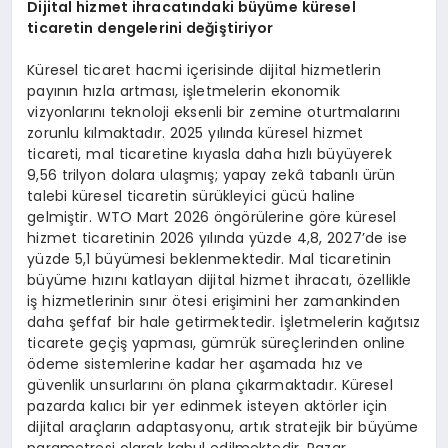
Dijital hizmet ihracatındaki büyüme küresel
ticaretin dengelerini değiştiriyor
Küresel ticaret hacmi içerisinde dijital hizmetlerin
payının hızla artması, işletmelerin ekonomik
vizyonlarını teknoloji eksenli bir zemine oturtmalarını
zorunlu kılmaktadır. 2025 yılında küresel hizmet
ticareti, mal ticaretine kıyasla daha hızlı büyüyerek
9,56 trilyon dolara ulaşmış; yapay zekâ tabanlı ürün
talebi küresel ticaretin sürükleyici gücü haline
gelmiştir. WTO Mart 2026 öngörülerine göre küresel
hizmet ticaretinin 2026 yılında yüzde 4,8, 2027’de ise
yüzde 5,1 büyümesi beklenmektedir. Mal ticaretinin
büyüme hızını katlayan dijital hizmet ihracatı, özellikle
iş hizmetlerinin sınır ötesi erişimini her zamankinden
daha şeffaf bir hale getirmektedir. İşletmelerin kağıtsız
ticarete geçiş yapması, gümrük süreçlerinden online
ödeme sistemlerine kadar her aşamada hız ve
güvenlik unsurlarını ön plana çıkarmaktadır. Küresel
pazarda kalıcı bir yer edinmek isteyen aktörler için
dijital araçların adaptasyonu, artık stratejik bir büyüme
parametresi olarak kabul edilmektedir. Pazar