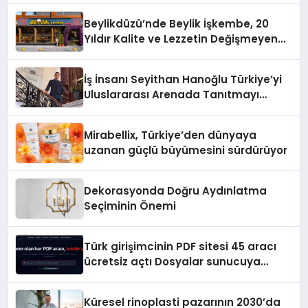
Beylikdüzü’nde Beylik İşkembe, 20
Yıldır Kalite ve Lezzetin Değişmeyen
Adresi
İş İnsanı Seyithan Hanoğlu Türkiye’yi
Uluslararası Arenada Tanıtmayı
Hedefliyor
Mirabellix, Türkiye’den dünyaya
uzanan güçlü büyümesini sürdürüyor
Dekorasyonda Doğru Aydınlatma
Seçiminin Önemi
Türk girişimcinin PDF sitesi 45 aracı
ücretsiz açtı Dosyalar sunucuya
gitmiyor
Küresel rinoplasti pazarının 2030’da