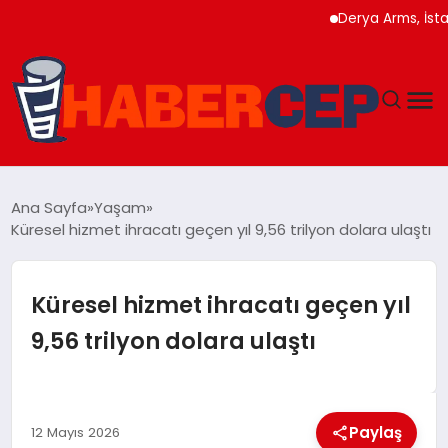
Derya Arms, İstanbul Pr
YAŞAM
Ana Sayfa
Yaşam
Küresel hizmet ihracatı geçen yıl 9,56 trilyon dolara ulaştı
GÜNDEM
TEKNOLOJI
Küresel hizmet ihracatı geçen yıl
9,56 trilyon dolara ulaştı
EĞITIM
SOSYAL MEDYA
Paylaş
12 Mayıs 2026