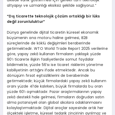
altyapıyı ve uzmanlığı eksiksiz şekilde sağlıyoruz.”
“Dış ticarette teknolojik çözüm ortaklığı bir lü
ks
değil zorunluluktur”
Dünya genelinde dijital ticaretin küresel ekonomik
büyümenin ana motoru haline gelmesi, B2B
süreçlerinde de köklü değişimleri beraberinde
getirmektedir. WTO World Trade Report 2025 verilerine
göre, yapay zekâ kullanan firmaların yaklaşık yüzde
90’ı ticarete ilişkin faaliyetlerde somut faydalar
bildirmekte, yüzde 56’sı ise ticaret risklerini yönetme
kabiliyetinin arttığını ifade etmektedir. Ancak bu
dönüşüm fırsat eşitsizliklerini de beraberinde
getirmektedir; küçük firmalardaki yapay zekâ kullanım
oranı yüzde 41’de kalırken, büyük firmalarda bu oran
yüzde 60’ı aşmaktadır. Pazar araştırmalarının yapay
zekâ destekli hale gelmesi, firmaların doğrudan satın
alma potansiyeli olan global alıcılara odaklanmasını
kolaylaştırmaktadır. Dijital araçlar sayesinde artık her
ölçekteki işletme, küresel tedarik zincirinin ayrılmaz ve