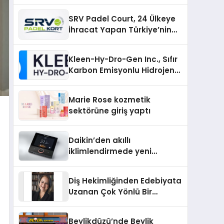
SRV Padel Court, 24 Ülkeye
İhracat Yapan Türkiye’nin
Padel Kortu Üretim Gücü
Kleen-Hy-Dro-Gen Inc., Sıfır
Karbon Emisyonlu Hidrojen
Isıtma Teknolojisinde ISO ve
TSSA Düzenleyici Onaylarını
Marie Rose kozmetik
Aldı
sektörüne giriş yaptı
Daikin’den akıllı
iklimlendirmede yeni
dönem: Madoka Plus
Türkiye’de
Diş Hekimliğinden Edebiyata
Uzanan Çok Yönlü Bir
Yaşam: Yeşim Şahin Yaman
Beylikdüzü’nde Beylik