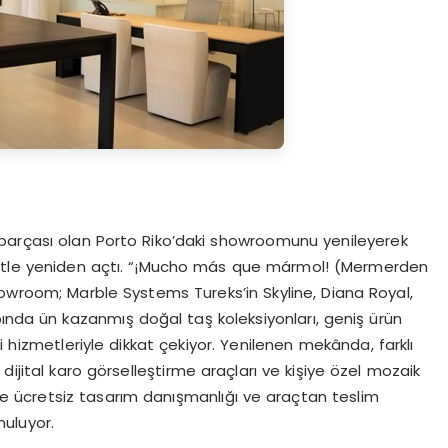
 parçası olan Porto Riko’daki showroomunu yenileyerek
septle yeniden açtı. “¡Mucho más que mármol! (Mermerden
howroom; Marble Systems Tureks’in Skyline, Diana Royal,
pında ün kazanmış doğal taş koleksiyonları, geniş ürün
i hizmetleriyle dikkat çekiyor. Yenilenen mekânda, farklı
dijital karo görselleştirme araçları ve kişiye özel mozaik
re ücretsiz tasarım danışmanlığı ve araçtan teslim
uluyor.