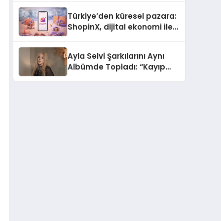
Türkiye’den küresel pazara:
ShopinX, dijital ekonomi ile
gerçek dünya alışverişini bir
araya getirmeyi hedefliyor
Ayla Selvi Şarkılarını Aynı
Albümde Topladı: “Kayıp
Kasetler 1” 31 Temmuz’da
Yayında