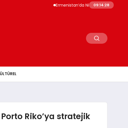
Ermenistan’da Nikol Paşinyan Yeniden Başbakan
09:14:30
ÜLTÜREL
Porto Riko’ya stratejik