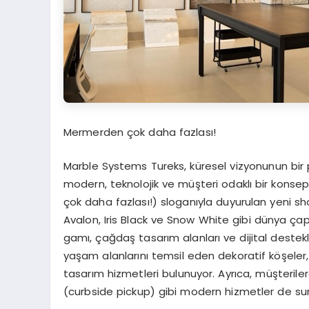
Mermer
den
çok daha fazlası!
Marble Systems Tureks, küresel vizyonunun bir
modern, teknolojik ve müşteri odaklı bir kon
çok daha fazlası!) sloganıyla duyurulan yeni s
Avalon, Iris Black ve Snow White gibi dünya ça
gamı, çağdaş tasarım alanları ve dijital destekl
yaşam alanlarını temsil eden dekoratif köşeler, 
tasarım hizmetleri bulunuyor. Ayrıca, müşterile
(curbside pickup) gibi modern hizmetler de sun