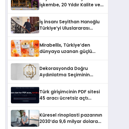
İşkembe, 20 Yıldır Kalite ve
Lezzetin Değişmeyen Adresi
İş İnsanı Seyithan Hanoğlu
Türkiye’yi Uluslararası
Arenada Tanıtmayı
Hedefliyor
Mirabellix, Türkiye’den
dünyaya uzanan güçlü
büyümesini sürdürüyor
Dekorasyonda Doğru
Aydınlatma Seçiminin
Önemi
Türk girişimcinin PDF sitesi
45 aracı ücretsiz açtı
Dosyalar sunucuya gitmiyor
Küresel rinoplasti pazarının
2030’da 9,6 milyar dolara
ulaşması bekleniyor