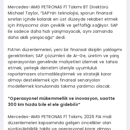
Mercedes-AMG PETRONAS F1 Takımı BT Direktörü
Michael Taylor, “SAP’nin teknolojisi, sporun finansal
sınırları içinde kalarak en üst düzeyde rekabet etmek
için ihtiyacımız olan çeviklik ve şeffaflığı sağlıyor. SAP
ile sadece daha hızlı yarışmayacak, aynı zamanda
daha akıllı yarışacağız” dedi.
FIA’nın düzenlemeleri, yeni bir finansal disiplin yaklaşımı
gerektirirken; SAP çözümleri de Ar-Ge, üretim ve yarış
operasyonları genelinde maliyetleri izlemek ve tahsis
etmek, yerleşik denetim izleriyle uyumluluk
raporlamasını otomatikleştirmek ve stratejik karar
almayı desteklemek için finansal senaryoları
modellemek konularında takıma yardımcı olacak.
“
Operasyonel m
ü
kemmellik ve inovasyon, saatte
300 km h
ı
zda bile el ele gidebilir
”
Mercedes-AMG PETRONAS F1 Takımı, 2026 FIA mali
düzenlemeleri kapsamında gelişen öncelikler olan
sürdürülebilirlik takibi ve operasyonel karar almayı