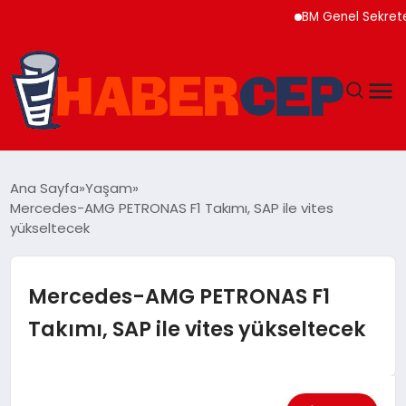
BM Genel Sekreteri Gu
YAŞAM
Ana Sayfa
Yaşam
Mercedes-AMG PETRONAS F1 Takımı, SAP ile vites
GÜNDEM
yükseltecek
TEKNOLOJI
Mercedes-AMG PETRONAS F1
EĞITIM
Takımı, SAP ile vites yükseltecek
SOSYAL MEDYA