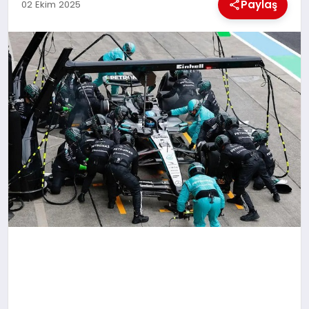
KÜLTÜREL
Paylaş
02 Ekim 2025