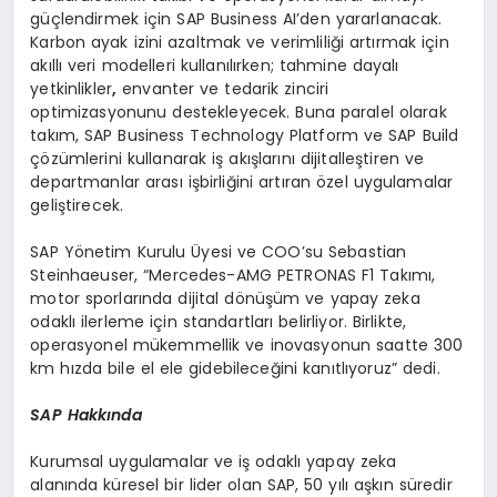
güçlendirmek için SAP Business AI’den yararlanacak.
Karbon ayak izini azaltmak ve verimliliği artırmak için
akıllı veri modelleri kullanılırken; tahmine dayalı
yetkinlikler
,
envanter ve tedarik zinciri
optimizasyonunu destekleyecek. Buna paralel olarak
takım, SAP Business Technology Platform ve SAP Build
çözümlerini kullanarak iş akışlarını dijitalleştiren ve
departmanlar arası işbirliğini artıran özel uygulamalar
geliştirecek.
SAP Yönetim Kurulu Üyesi ve COO’su Sebastian
Steinhaeuser, “Mercedes-AMG PETRONAS F1 Takımı,
motor sporlarında dijital dönüşüm ve yapay zeka
odaklı ilerleme için standartları belirliyor. Birlikte,
operasyonel mükemmellik ve inovasyonun saatte 300
km hızda bile el ele gidebileceğini kanıtlıyoruz” dedi.
SAP Hakk
ı
nda
Kurumsal uygulamalar ve iş odaklı yapay zeka
alanında küresel bir lider olan SAP, 50 yılı aşkın süredir