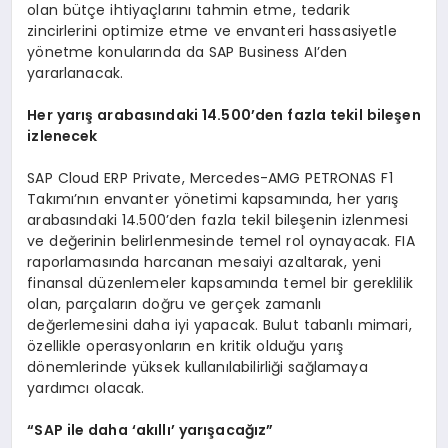
olan bütçe ihtiyaçlarını tahmin etme, tedarik
zincirlerini optimize etme ve envanteri hassasiyetle
yönetme konularında da SAP Business AI’den
yararlanacak.
Her yar
ış
arabas
ı
ndaki 14.500
’
den fazla tekil bile
ş
en
izlenecek
SAP Cloud ERP Private, Mercedes-AMG PETRONAS F1
Takımı’nın envanter yönetimi kapsamında, her yarış
arabasındaki 14.500’den fazla tekil bileşenin izlenmesi
ve değerinin belirlenmesinde temel rol oynayacak. FIA
raporlamasında harcanan mesaiyi azaltarak, yeni
finansal düzenlemeler kapsamında temel bir gereklilik
olan, parçaların doğru ve gerçek zamanlı
değerlemesini daha iyi yapacak. Bulut tabanlı mimari,
özellikle operasyonların en kritik olduğu yarış
dönemlerinde yüksek kullanılabilirliği sağlamaya
yardımcı olacak.
“
SAP ile daha
‘
ak
ı
ll
ı’
yar
ış
aca
ğı
z
”