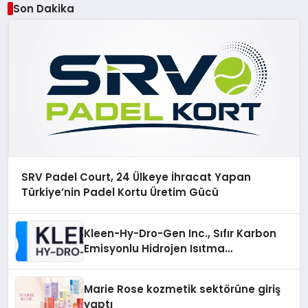
Son Dakika
SRV Padel Court, 24 Ülkeye İhracat Yapan
Türkiye’nin Padel Kortu Üretim Gücü
Kleen-Hy-Dro-Gen Inc., Sıfır Karbon
Emisyonlu Hidrojen Isıtma
Teknolojisinde ISO ve TSSA
Düzenleyici Onaylarını Aldı
Marie Rose kozmetik sektörüne giriş
yaptı