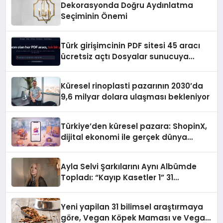
Dekorasyonda Doğru Aydınlatma
Seçiminin Önemi
Türk girişimcinin PDF sitesi 45 aracı
ücretsiz açtı Dosyalar sunucuya
gitmiyor
Küresel rinoplasti pazarının 2030’da
9,6 milyar dolara ulaşması bekleniyor
Türkiye’den küresel pazara: ShopinX,
dijital ekonomi ile gerçek dünya
alışverişini bir araya getirmeyi
hedefliyor
Ayla Selvi Şarkılarını Aynı Albümde
Topladı: “Kayıp Kasetler 1” 31
Temmuz’da Yayında
Yeni yapilan 31 bilimsel araştırmaya
göre, Vegan Köpek Maması ve Vegan