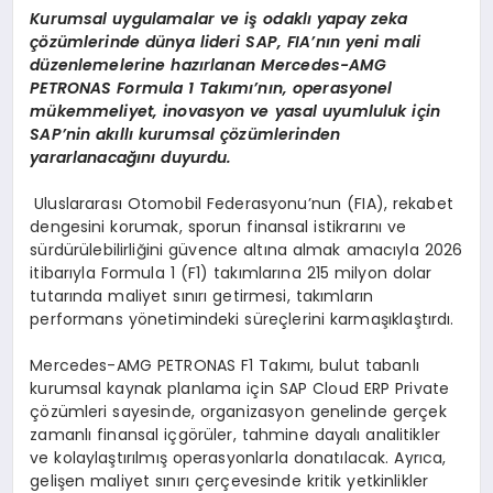
Kurumsal uygulamalar ve i
ş
odakl
ı
yapay zeka
çö
z
ü
mlerinde d
ü
nya lideri SAP, FIA
’
n
ı
n yeni mali
d
ü
zenlemelerine haz
ı
rlanan Mercedes-AMG
PETRONAS Formula 1 Tak
ı
m
ı’
n
ı
n, operasyonel
m
ü
kemmeliyet, inovasyon ve yasal uyumluluk i
ç
in
SAP
’
nin ak
ı
ll
ı
kurumsal
çö
z
ü
mlerinden
yararlanaca
ğı
n
ı
duyurdu.
Uluslararası Otomobil Federasyonu’nun (FIA), rekabet
dengesini korumak, sporun finansal istikrarını ve
sürdürülebilirliğini güvence altına almak amacıyla 2026
itibarıyla Formula 1 (F1) takımlarına 215 milyon dolar
tutarında maliyet sınırı getirmesi, takımların
performans yönetimindeki süreçlerini karmaşıklaştırdı.
Mercedes-AMG PETRONAS F1 Takımı, bulut tabanlı
kurumsal kaynak planlama için SAP Cloud ERP Private
çözümleri sayesinde, organizasyon genelinde gerçek
zamanlı finansal içgörüler, tahmine dayalı analitikler
ve kolaylaştırılmış operasyonlarla donatılacak. Ayrıca,
gelişen maliyet sınırı çerçevesinde kritik yetkinlikler