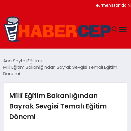
Ermenistan’da Nikol 
YAŞAM
Ana Sayfa
Eğitim
Milli Eğitim Bakanlığından Bayrak Sevgisi Temalı Eğitim
GÜNDEM
Dönemi
TEKNOLOJI
Milli Eğitim Bakanlığından
EĞITIM
Bayrak Sevgisi Temalı Eğitim
Dönemi
SOSYAL MEDYA