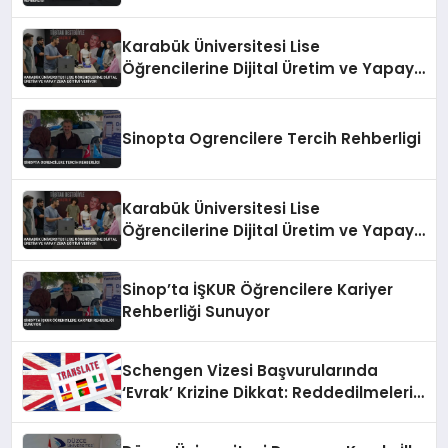
Karabük Üniversitesi Lise
Öğrencilerine Dijital Üretim ve Yapay
Zeka Eğitimi Veriyor
Sinopta Ogrencilere Tercih Rehberligi
Karabük Üniversitesi Lise
Öğrencilerine Dijital Üretim ve Yapay
Zeka Eğitimi Veriyor
Sinop’ta İŞKUR Öğrencilere Kariyer
Rehberliği Sunuyor
Schengen Vizesi Başvurularında
‘Evrak’ Krizine Dikkat: Reddedilmelerin
Gizli Sebebi Ortaya Çıktı