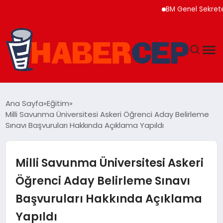
BM Genel Sekreteri Gu
YAŞAM
Ana Sayfa
Eğitim
Milli Savunma Üniversitesi Askeri Öğrenci Aday Belirleme
GÜNDEM
Sınavı Başvuruları Hakkında Açıklama Yapıldı
TEKNOLOJI
Milli Savunma Üniversitesi Askeri
EĞITIM
Öğrenci Aday Belirleme Sınavı
Başvuruları Hakkında Açıklama
SOSYAL MEDYA
Yapıldı