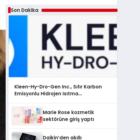
Son Dakika
Kleen-Hy-Dro-Gen Inc., Sıfır Karbon
Emisyonlu Hidrojen Isıtma
Teknolojisinde ISO ve TSSA Düzenleyici
Onaylarını Aldı
Marie Rose kozmetik
sektörüne giriş yaptı
Daikin’den akıllı