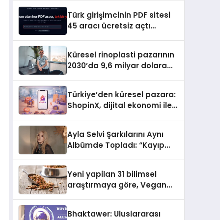
Türk girişimcinin PDF sitesi
45 aracı ücretsiz açtı
Dosyalar sunucuya gitmiyor
Küresel rinoplasti pazarının
2030’da 9,6 milyar dolara
ulaşması bekleniyor
Türkiye’den küresel pazara:
ShopinX, dijital ekonomi ile
gerçek dünya alışverişini bir
araya getirmeyi hedefliyor
Ayla Selvi Şarkılarını Aynı
Albümde Topladı: “Kayıp
Kasetler 1” 31 Temmuz’da
Yayında
Yeni yapilan 31 bilimsel
araştırmaya göre, Vegan
Köpek Maması ve Vegan
Kedi Mamasının İyi
Bhaktawer: Uluslararası
Sindirildiğini Ortaya Koydu