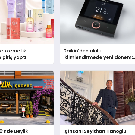
se kozmetik
Daikin’den akıllı
 giriş yaptı
iklimlendirmede yeni dönem:
Madoka Plus Türkiye’de
ü’nde Beylik
İş İnsanı Seyithan Hanoğlu