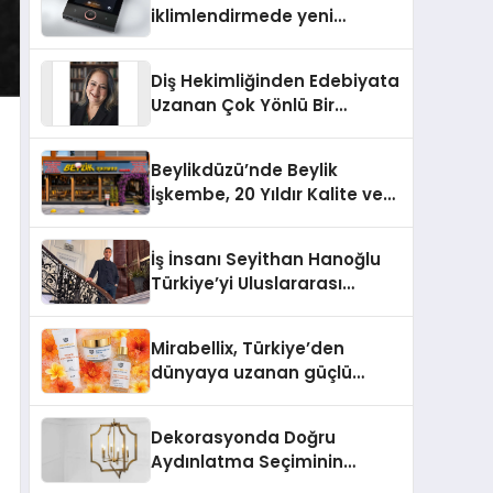
iklimlendirmede yeni
dönem: Madoka Plus
Türkiye’de
Diş Hekimliğinden Edebiyata
Uzanan Çok Yönlü Bir
Yaşam: Yeşim Şahin Yaman
Beylikdüzü’nde Beylik
İşkembe, 20 Yıldır Kalite ve
Lezzetin Değişmeyen Adresi
İş İnsanı Seyithan Hanoğlu
Türkiye’yi Uluslararası
Arenada Tanıtmayı
Hedefliyor
Mirabellix, Türkiye’den
dünyaya uzanan güçlü
büyümesini sürdürüyor
Dekorasyonda Doğru
Aydınlatma Seçiminin
Önemi