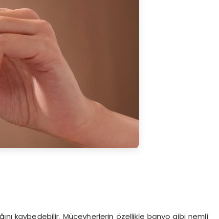
ını kaybedebilir. Mücevherlerin özellikle banyo gibi nemli