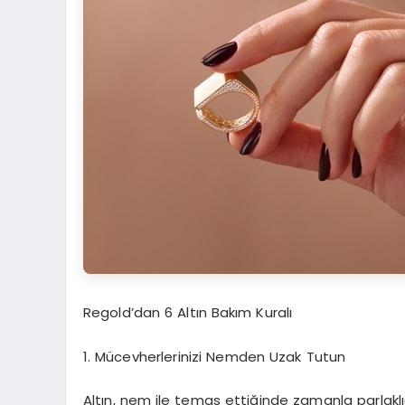
Regold’dan 6 Altın Bakım Kuralı
1. Mücevherlerinizi Nemden Uzak Tutun
Altın, nem ile temas ettiğinde zamanla parlaklığ