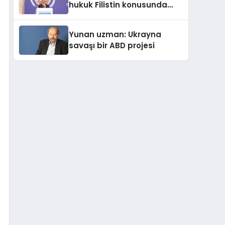
hukuk Filistin konusunda
çifte standart uyguluyor
Yunan uzman: Ukrayna
savaşı bir ABD projesi