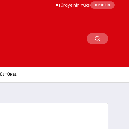
Türkiye’nin Yüksek Teknolojili Ürün İhracatı 56
01:30:40
ÜLTÜREL