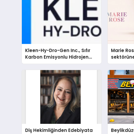
Kleen-Hy-Dro-Gen Inc., Sıfır
Marie Ro
Karbon Emisyonlu Hidrojen
sektörüne
Isıtma Teknolojisinde ISO ve
TSSA Düzenleyici Onaylarını
Aldı
Diş Hekimliğinden Edebiyata
Beylikdüz