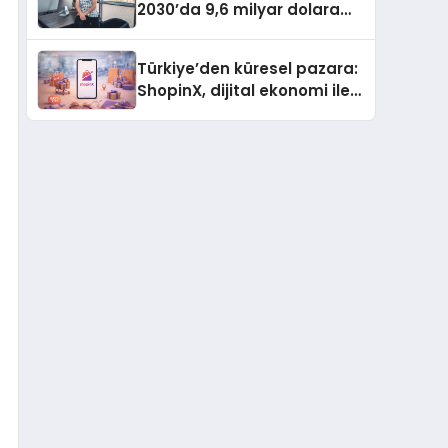
2030’da 9,6 milyar dolara
ulaşması bekleniyor
Türkiye’den küresel pazara:
ShopinX, dijital ekonomi ile
gerçek dünya alışverişini bir
araya getirmeyi hedefliyor