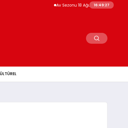
Av Sezonu 18 Ağustos’ta Açılıyor Yaban Domu
16:49:28
ÜLTÜREL