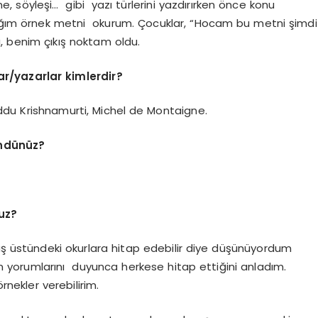
 söyleşi… gibi yazı türlerini yazdırırken önce konu
zdığım örnek metni okurum. Çocuklar, “Hocam bu metni şimdi
u, benim çıkış noktam oldu.
r/yazarlar kimlerdir?
iddu Krishnamurti, Michel de Montaigne.
ündünüz?
uz?
üstündeki okurlara hitap edebilir diye düşünüyordum
nın yorumlarını duyunca herkese hitap ettiğini anladım.
rnekler verebilirim.