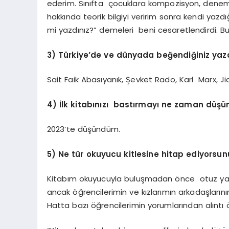
ederim. Sınıfta çocuklara kompozisyon, deneme,
hakkında teorik bilgiyi veririm sonra kendi ya
mi yazdınız?” demeleri beni cesaretlendirdi. B
3) Türkiye’de ve dünyada beğendiğiniz yaza
Sait Faik Abasıyanık, Şevket Rado, Karl Marx, J
4) İlk kitabınızı bastırmayı ne zaman düş
2023’te düşündüm.
5) Ne tür okuyucu kitlesine hitap ediyorsun
Kitabım okuyucuyla buluşmadan önce otuz yaş 
ancak öğrencilerimin ve kızlarımın arkadaşları
Hatta bazı öğrencilerimin yorumlarından alıntı ö