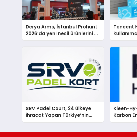
Derya Arms, İstanbul Prohunt
Tencent 
2026’da yeni nesil ürünlerini ve
kullanım
global marka vizyonunu
sergiledi
SRV Padel Court, 24 Ülkeye
Kleen-Hy-
İhracat Yapan Türkiye’nin
Karbon Em
Padel Kortu Üretim Gücü
Isıtma Te
TSSA Düze
Aldı