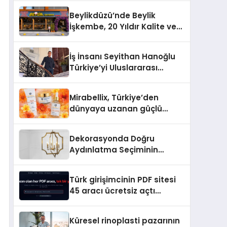
Beylikdüzü’nde Beylik
İşkembe, 20 Yıldır Kalite ve
Lezzetin Değişmeyen Adresi
İş İnsanı Seyithan Hanoğlu
Türkiye’yi Uluslararası
Arenada Tanıtmayı
Hedefliyor
Mirabellix, Türkiye’den
dünyaya uzanan güçlü
büyümesini sürdürüyor
Dekorasyonda Doğru
Aydınlatma Seçiminin
Önemi
Türk girişimcinin PDF sitesi
45 aracı ücretsiz açtı
Dosyalar sunucuya gitmiyor
Küresel rinoplasti pazarının