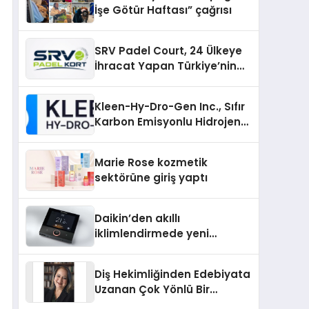
İşe Götür Haftası” çağrısı
SRV Padel Court, 24 Ülkeye
İhracat Yapan Türkiye’nin
Padel Kortu Üretim Gücü
Kleen-Hy-Dro-Gen Inc., Sıfır
Karbon Emisyonlu Hidrojen
Isıtma Teknolojisinde ISO ve
TSSA Düzenleyici Onaylarını
Marie Rose kozmetik
Aldı
sektörüne giriş yaptı
Daikin’den akıllı
iklimlendirmede yeni
dönem: Madoka Plus
Türkiye’de
Diş Hekimliğinden Edebiyata
Uzanan Çok Yönlü Bir
Yaşam: Yeşim Şahin Yaman