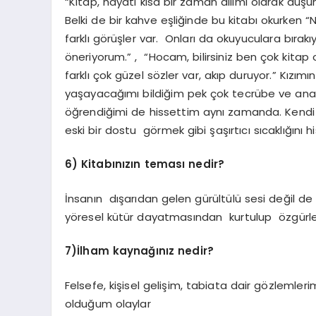
“Kitap, hayatı kısa bir zaman dilimi olarak d
Belki de bir kahve eşliğinde bu kitabı okurken
farklı görüşler var. Onları da okuyuculara bır
öneriyorum.” , “Hocam, bilirsiniz ben çok kitap
farklı çok güzel sözler var, akıp duruyor.” Kı
yaşayacağımı bildiğim pek çok tecrübe ve ana
öğrendiğimi de hissettim aynı zamanda. Kendi
eski bir dostu görmek gibi şaşırtıcı sıcaklığını hiss
6) Kitabınızın teması nedir?
İnsanın dışarıdan gelen gürültülü sesi değil de
yöresel kütür dayatmasından kurtulup özgürleş
7)İlham kaynağınız nedir?
Felsefe, kişisel gelişim, tabiata dair gözlemleri
olduğum olaylar