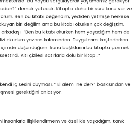
üşünmektense bu hayatı sorgulayarak yaşamamız gerekiyor.
 “Neden?” demek yetecek. Kitapta daha bir sürü konu var ve
akıyorum. Ben bu kitabı beğendim, yediden yetmişe herkese
 okuyan biri değilim ama bu kitabı okurken çok değiştim,
zımın arkadaşı “Ben bu kitabı okurken hem yaşadığım hem de
lizi okudum yazarın kaleminden. Duygularımı keşfederken
 içimde düşündüğüm konu başlıklarını bu kitapta görmek
ettirdi. Altı çizilesi satırlarla dolu bir kitap…”
 kendi iç sesini duyması, ” El alem ne der?” baskısından ve
mesi gerektiğini anlatıyor.
mi insanlarla ilişkilendirmem ve özellikle yaşadığım, tanık