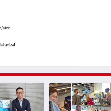
n/Rize
İstanbul