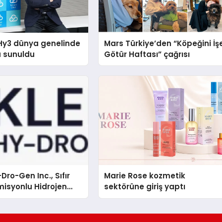
Hy3 dünya genelinde
Mars Türkiye’den “Köpeğini İş
a sunuldu
Götür Haftası” çağrısı
Dro-Gen Inc., Sıfır
Marie Rose kozmetik
isyonlu Hidrojen
sektörüne giriş yaptı
knolojisinde ISO ve
nleyici Onaylarını