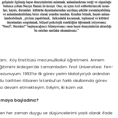
am; Köy Enstitüsü mezunu,ilkokul öğretmeni. Annem
ise eğitimimi Ardeşen’de tamamladım. Fırat Üniversitesi Fen-
mezunuyum. 1993’te ilk görev yerim Malatya’ydı ardından
Bu tarihten itibaren İstanbul’un farklı okullarında görev
 devam etmekteyim. Evliyim, iki kızım var.
amaya başladınız?
en her zaman duygu ve düşüncelerimi yazılı olarak ifade