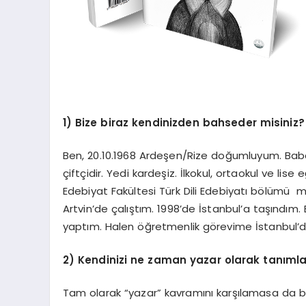
1) Bize biraz kendinizden bahseder misiniz?
Ben, 20.10.1968 Ardeşen/Rize doğumluyum. Bab
çiftçidir. Yedi kardeşiz. İlkokul, ortaokul ve l
Edebiyat Fakültesi Türk Dili Edebiyatı bölümü 
Artvin’de çalıştım. 1998’de İstanbul’a taşındım. 
yaptım. Halen öğretmenlik görevime İstanbul’da
2) Kendinizi ne zaman yazar olarak tanıml
Tam olarak “yazar” kavramını karşılamasa da b