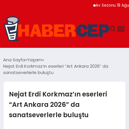
Av Sezonu 18 Ağustos’ta A
YAŞAM
Ana Sayfa
Yaşam
Nejat Erdi Korkmaz’ın eserleri “Art Ankara 2026” da
GÜNDEM
sanatseverlerle buluştu
TEKNOLOJI
Nejat Erdi Korkmaz’ın eserleri
EĞITIM
“Art Ankara 2026” da
sanatseverlerle buluştu
SOSYAL MEDYA