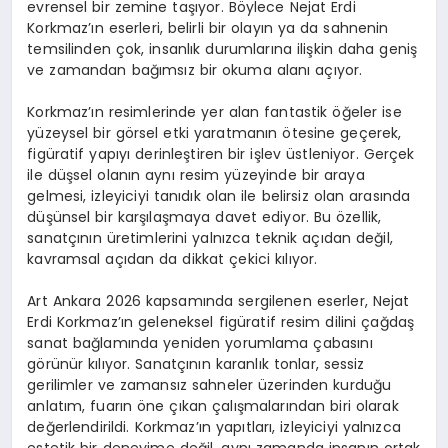
evrensel bir zemine taşıyor. Böylece Nejat Erdi
Korkmaz’ın eserleri, belirli bir olayın ya da sahnenin
temsilinden çok, insanlık durumlarına ilişkin daha geniş
ve zamandan bağımsız bir okuma alanı açıyor.
Korkmaz’ın resimlerinde yer alan fantastik öğeler ise
yüzeysel bir görsel etki yaratmanın ötesine geçerek,
figüratif yapıyı derinleştiren bir işlev üstleniyor. Gerçek
ile düşsel olanın aynı resim yüzeyinde bir araya
gelmesi, izleyiciyi tanıdık olan ile belirsiz olan arasında
düşünsel bir karşılaşmaya davet ediyor. Bu özellik,
sanatçının üretimlerini yalnızca teknik açıdan değil,
kavramsal açıdan da dikkat çekici kılıyor.
Art Ankara 2026 kapsamında sergilenen eserler, Nejat
Erdi Korkmaz’ın geleneksel figüratif resim dilini çağdaş
sanat bağlamında yeniden yorumlama çabasını
görünür kılıyor. Sanatçının karanlık tonlar, sessiz
gerilimler ve zamansız sahneler üzerinden kurduğu
anlatım, fuarın öne çıkan çalışmalarından biri olarak
değerlendirildi. Korkmaz’ın yapıtları, izleyiciyi yalnızca
estetik bir deneyime değil, aynı zamanda insanın ortak