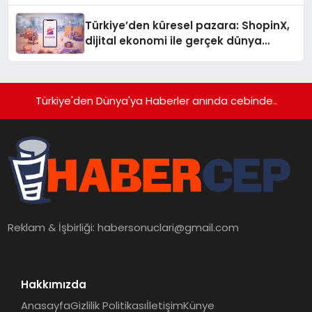
Türkiye’den küresel pazara: ShopinX,
dijital ekonomi ile gerçek dünya
alışverişini bir araya getirmeyi
hedefliyor
Türkiye'den Dünya'ya Haberler anında cebinde..
Reklam & İşbirliği:
habersonuclari@gmail.com
Hakkımızda
Anasayfa
Gizlilik Politikası
İletişim
Künye