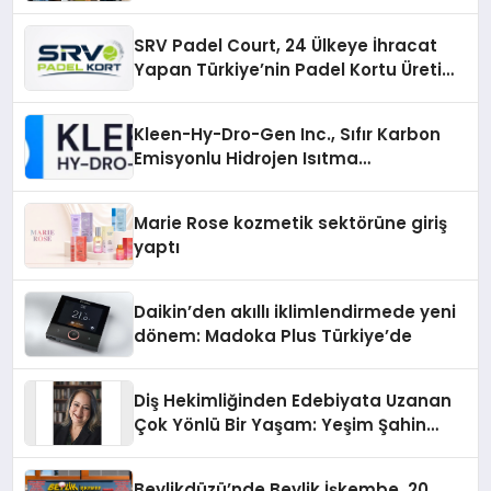
SRV Padel Court, 24 Ülkeye İhracat
Yapan Türkiye’nin Padel Kortu Üretim
Gücü
Kleen-Hy-Dro-Gen Inc., Sıfır Karbon
Emisyonlu Hidrojen Isıtma
Teknolojisinde ISO ve TSSA
Düzenleyici Onaylarını Aldı
Marie Rose kozmetik sektörüne giriş
yaptı
Daikin’den akıllı iklimlendirmede yeni
dönem: Madoka Plus Türkiye’de
Diş Hekimliğinden Edebiyata Uzanan
Çok Yönlü Bir Yaşam: Yeşim Şahin
Yaman
Beylikdüzü’nde Beylik İşkembe, 20