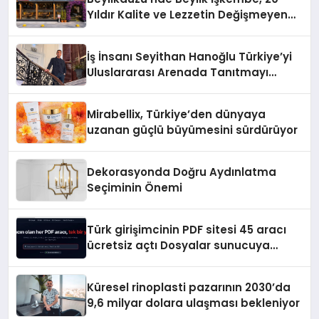
Yıldır Kalite ve Lezzetin Değişmeyen
Adresi
İş İnsanı Seyithan Hanoğlu Türkiye’yi
Uluslararası Arenada Tanıtmayı
Hedefliyor
Mirabellix, Türkiye’den dünyaya
uzanan güçlü büyümesini sürdürüyor
Dekorasyonda Doğru Aydınlatma
Seçiminin Önemi
Türk girişimcinin PDF sitesi 45 aracı
ücretsiz açtı Dosyalar sunucuya
gitmiyor
Küresel rinoplasti pazarının 2030’da
9,6 milyar dolara ulaşması bekleniyor