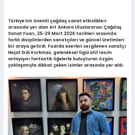
Türkiye
’
nin
ö
nemli çağdaş sanat etkinlikleri
arasında yer alan Art Ankara Uluslararası Çağdaş
Sanat Fuarı, 25-29 Mart 2026 tarihleri arasında
farklı disiplinlerden sanatçıları ve gü
ncel
üretimleri
bir araya getirdi. Fuarda eserleri sergilenen sanatçı
Nejat Erdi Korkmaz, geleneksel figüratif resim
anlayışını
fantastik
öğelerle buluşturan
ö
zgün
yaklaşımıyla dikkat çeken isimler arasında yer aldı.