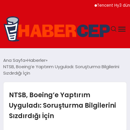
Tencent Hy3 dünya ge
YAŞAM
Ana Sayfa
Haberler
NTSB, Boeing’e Yaptırım Uyguladı: Soruşturma Bilgilerini
GÜNDEM
Sızdırdığı İçin
TEKNOLOJI
NTSB, Boeing’e Yaptırım
EĞITIM
Uyguladı: Soruşturma Bilgilerini
Sızdırdığı İçin
SOSYAL MEDYA