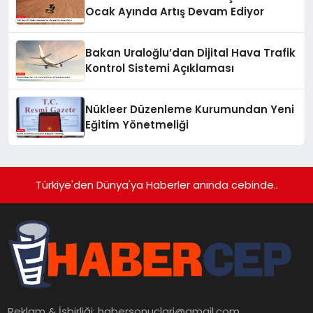
Ocak Ayında Artış Devam Ediyor
Bakan Uraloğlu’dan Dijital Hava Trafik
Kontrol Sistemi Açıklaması
Nükleer Düzenleme Kurumundan Yeni
Eğitim Yönetmeliği
Türkiye'den Dünya'ya Haberler anında cebinde..
Reklam & İşbirliği:
habersonuclari@gmail.com