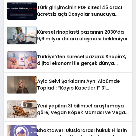
Türk girişimcinin PDF sitesi 45 aracı
ücretsiz açtı Dosyalar sunucuya
gitmiyor
Küresel rinoplasti pazarının 2030’da
9,6 milyar dolara ulaşması bekleniyor
Türkiye’den küresel pazara: ShopinX,
dijital ekonomi ile gerçek dünya
alışverişini bir araya getirmeyi
hedefliyor
Ayla Selvi Şarkılarını Aynı Albümde
Topladı: “Kayıp Kasetler 1” 31
Temmuz’da Yayında
Yeni yapilan 31 bilimsel araştırmaya
göre, Vegan Köpek Maması ve Vegan
Kedi Mamasının İyi Sindirildiğini
Ortaya Koydu
Bhaktawer: Uluslararası hukuk Filistin