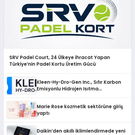
SRV Padel Court, 24 Ülkeye İhracat Yapan
Türkiye’nin Padel Kortu Üretim Gücü
Kleen-Hy-Dro-Gen Inc., Sıfır Karbon
Emisyonlu Hidrojen Isıtma
Teknolojisinde ISO ve TSSA
Düzenleyici Onaylarını Aldı
Marie Rose kozmetik sektörüne giriş
yaptı
Daikin’den akıllı iklimlendirmede yeni