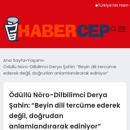
Türkiye’nin Ham Çelik Ür
YAŞAM
Ana Sayfa
Yaşam
Ödüllü Nöro-Dilbilimci Derya Şahin: “Beyin dili tercüme
GÜNDEM
ederek değil, doğrudan anlamlandırarak ediniyor”
TEKNOLOJI
Ödüllü Nöro-Dilbilimci Derya
EĞITIM
Şahin: “Beyin dili tercüme ederek
değil, doğrudan
SOSYAL MEDYA
anlamlandırarak ediniyor”