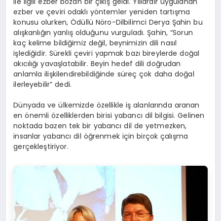
ile ilgili ezber bozan bir çıkış geldi. Yıllardır uygulanan
ezber ve çeviri odaklı yöntemler yeniden tartışma
konusu olurken, Ödüllü Nöro-Dilbilimci Derya Şahin bu
alışkanlığın yanlış olduğunu vurguladı. Şahin, “Sorun
kaç kelime bildiğimiz değil, beynimizin dili nasıl
işlediğidir. Sürekli çeviri yapmak bazı bireylerde doğal
akıcılığı yavaşlatabilir. Beyin hedef dili doğrudan
anlamla ilişkilendirebildiğinde süreç çok daha doğal
ilerleyebilir” dedi.
Dünyada ve ülkemizde özellikle iş alanlarında aranan
en önemli özelliklerden birisi yabancı dil bilgisi. Gelinen
noktada bazen tek bir yabancı dil de yetmezken,
insanlar yabancı dil öğrenmek için birçok çalışma
gerçekleştiriyor.