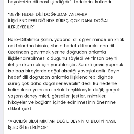
beynimizin dili nasıl işlediğidir” ifadelerini kullandı.
“BEYİN HEDEF DİLİ DOĞRUDAN ANLAMLA
İLİŞKİLENDİREBİLDİĞİNDE SÜREÇ ÇOK DAHA DOĞAL
İLERLEYEBİLİR”
Nöro-Dilbilimci Şahin, yabancı dil öğreniminde en kritik
noktalardan birinin, zihnin hedef dili sürekli ana dil
üzerinden çevirmek yerine doğrudan anlamla
ilişkilendirebilmesi olduğunu söyledi ve “İnsan beyni
iletişim kurmak için yaratılmıştır. Sürekli çeviri yapmak
ise bazı bireylerde doğal akıcılığı yavaşlatabilir. Beyin
hedef dili doğrudan anlamla ilişkilendirebildiğinde
süreç çok daha doğal ilerleyebilir” dedi. Bu nedenle
kelimelerin yalnızca sözlük karşılıklarıyla değil; gerçek
yaşam deneyimleri, görseller, jestler, mimikler,
hikayeler ve bağlam içinde edinilmesinin önemine
dikkat çekti.
“AKICILIĞI BİLGİ MİKTARI DEĞİL, BEYNİN O BİLGİYİ NASIL
İŞLEDİĞİ BELİRLİYOR”